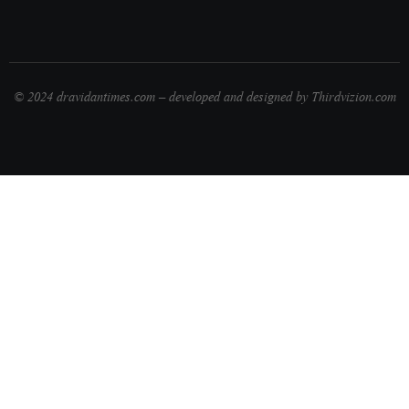
© 2024 dravidantimes.com – developed and designed by Thirdvizion.com