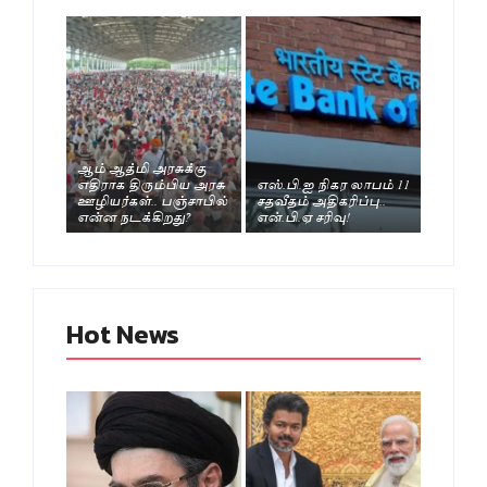
ஆம் ஆத்மி அரசுக்கு
எதிராக திரும்பிய அரசு
எஸ்.பி.ஐ நிகர லாபம் 11
ஊழியர்கள்.. பஞ்சாபில்
சதவீதம் அதிகரிப்பு..
என்ன நடக்கிறது?
என்.பி.ஏ சரிவு!
Hot News