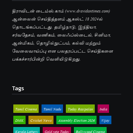
திராவிடன் டைம்ஸ்.காம் (www.dravidantimes.com)
ஆன்லைன் செய்தித்தளம் ஆகஸ்ட் 18 2024ல்
தொடங்கப்பட்டது. தமிழ்நாடு, இந்தியா,
சர்வதேசம், வணிகம், லைஃப்ஸ்டைல், சினிமா,
ஆன்மிகம், தொழில்நுட்பம், கல்வி மற்றும்
வேலைவாய்ப்பு என பலதரப்பட்ட செய்திகளை
பக்கச்சார்பின்றி வெளியிடுகிறது.
Tags
Tamil Cinema
Tamil Nadu
Today Rasipalan
India
DMK
Cricket News
Assembly Election 2026
Vijay
Kerala Lottery
Gold rate Today
Bollywood Cinema