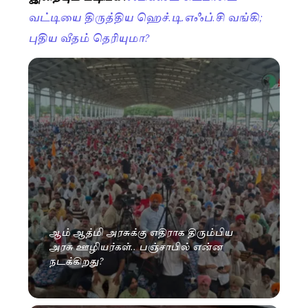
வட்டியை திருத்திய ஹெச்.டி.எஃப்.சி வங்கி;
புதிய வீதம் தெரியுமா?
ஆம் ஆத்மி அரசுக்கு எதிராக திரும்பிய
அரசு ஊழியர்கள்.. பஞ்சாபில் என்ன
நடக்கிறது?