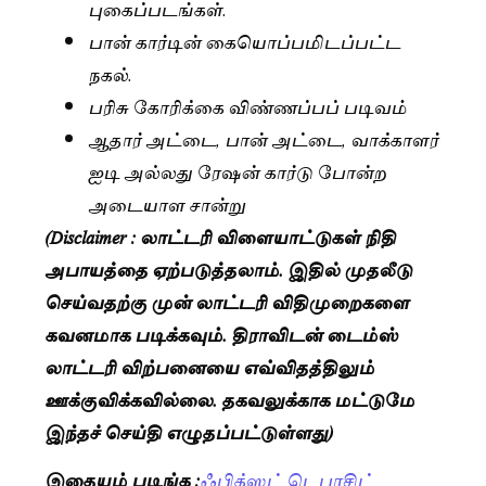
புகைப்படங்கள்.
பான் கார்டின் கையொப்பமிடப்பட்ட
நகல்.
பரிசு கோரிக்கை விண்ணப்பப் படிவம்
ஆதார் அட்டை, பான் அட்டை, வாக்காளர்
ஐடி அல்லது ரேஷன் கார்டு போன்ற
அடையாள சான்று
(Disclaimer : லாட்டரி விளையாட்டுகள் நிதி
அபாயத்தை ஏற்படுத்தலாம். இதில் முதலீடு
செய்வதற்கு முன் லாட்டரி விதிமுறைகளை
கவனமாக படிக்கவும். திராவிடன் டைம்ஸ்
லாட்டரி விற்பனையை எவ்விதத்திலும்
ஊக்குவிக்கவில்லை. தகவலுக்காக மட்டுமே
இந்தச் செய்தி எழுதப்பட்டுள்ளது)
இதையும் படிங்க :
ஃபிக்ஸட் டெபாசிட்