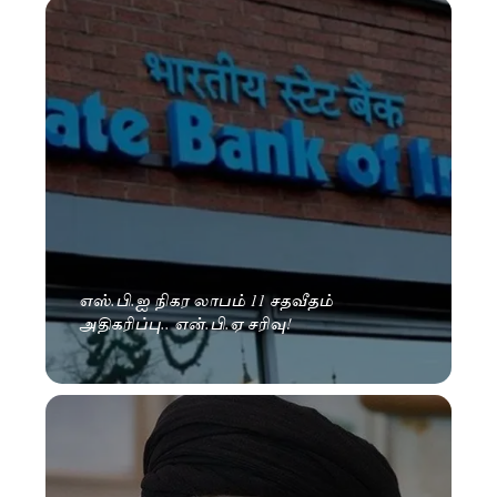
எஸ்.பி.ஐ நிகர லாபம் 11 சதவீதம்
அதிகரிப்பு.. என்.பி.ஏ சரிவு!