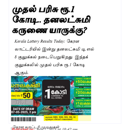
முதல் பரிசு ரூ.1
கோடி.. தனலட்சுமி
கருணை யாருக்கு?
Kerala Lottery Results Today: கேரள
லாட்டரியில் இன்று தனலட்சுமி டி.எல்
8 குலுக்கல் நடைபெறுகிறது. இந்தக்
குலுக்கலில் முதல் பரிசு ரூ.1 கோடி
ஆகும்.
கேரள லாட்டரி முடிவுகள்
Published on:
July 2, 2025 at 10:42 am
By
Saranya JK