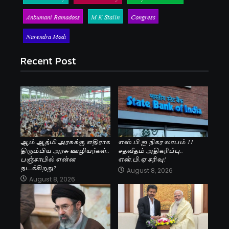
Anbumani Ramadoss
M K Stalin
Congress
Narendra Modi
Recent Post
ஆம் ஆத்மி அரசுக்கு எதிராக
எஸ்.பி.ஐ நிகர லாபம் 11
திரும்பிய அரசு ஊழியர்கள்..
சதவீதம் அதிகரிப்பு..
பஞ்சாபில் என்ன
என்.பி.ஏ சரிவு!
நடக்கிறது?
August 8, 2026
August 8, 2026