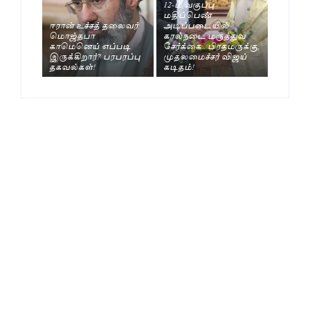
12-ம் வகுப்பு
மதிப்பெண்
ஈரான் உச்சத் தலைவர்
அடிப்படையில்
மொஜ்தபா
கால்நடை மருத்துவ
காமெனெய் எப்படி
சேர்க்கை.. பிரதமருக்கு,
இருக்கிறார்? பரபரப்பு
முதலமைச்சர் விஜய்
தகவல்கள்!
கடிதம்!