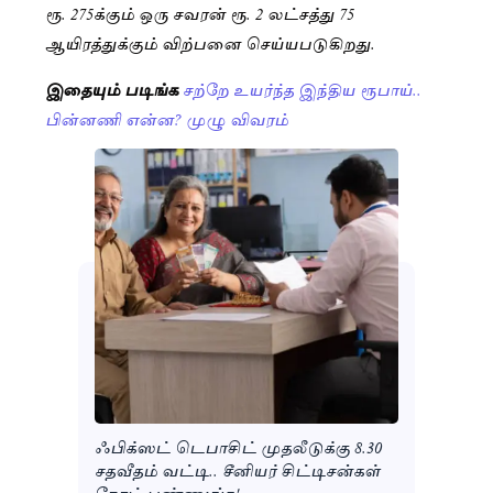
ரூ. 275க்கும் ஒரு சவரன் ரூ. 2 லட்சத்து 75
ஆயிரத்துக்கும் விற்பனை செய்யபடுகிறது.
இதையும் படிங்க
சற்றே உயர்ந்த இந்திய ரூபாய்..
பின்னணி என்ன? முழு விவரம்
ஃபிக்ஸட் டெபாசிட் முதலீடுக்கு 8.30
சதவீதம் வட்டி.. சீனியர் சிட்டிசன்கள்
நோட் பண்ணுங்க!