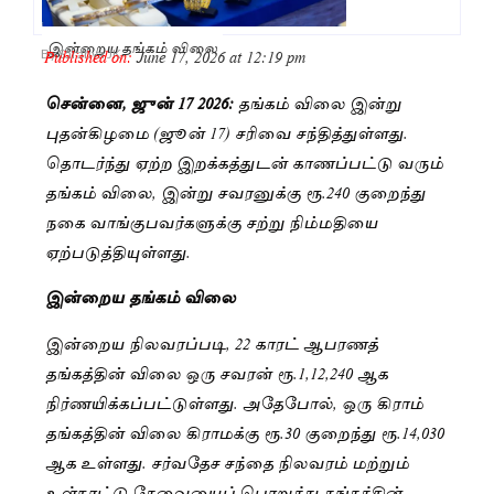
இன்றைய தங்கம் விலை
Published on:
June 17, 2026 at 12:19 pm
By
Saranya JK
சென்னை, ஜுன் 17 2026:
தங்கம் விலை இன்று
புதன்கிழமை (ஜூன் 17) சரிவை சந்தித்துள்ளது.
தொடர்ந்து ஏற்ற இறக்கத்துடன் காணப்பட்டு வரும்
தங்கம் விலை, இன்று சவரனுக்கு ரூ.240 குறைந்து
நகை வாங்குபவர்களுக்கு சற்று நிம்மதியை
ஏற்படுத்தியுள்ளது.
இன்றைய தங்கம் விலை
இன்றைய நிலவரப்படி, 22 காரட் ஆபரணத்
தங்கத்தின் விலை ஒரு சவரன் ரூ.1,12,240 ஆக
நிர்ணயிக்கப்பட்டுள்ளது. அதேபோல், ஒரு கிராம்
தங்கத்தின் விலை கிராமக்கு ரூ.30 குறைந்து ரூ.14,030
ஆக உள்ளது. சர்வதேச சந்தை நிலவரம் மற்றும்
உள்நாட்டு தேவையைப் பொறுத்து தங்கத்தின்