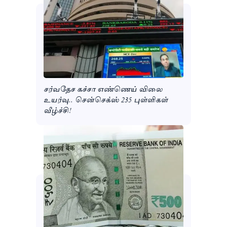
சர்வதேச கச்சா எண்ணெய் விலை
உயர்வு.. சென்செக்ஸ் 235 புள்ளிகள்
வீழ்ச்சி!