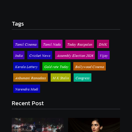
Tags
Tamil Cinema
Tamil Nadu
Today Rasipalan
DMK
India
Cricket News
Assembly Election 2026
Vijay
Kerala Lottery
Gold rate Today
Bollywood Cinema
Anbumani Ramadoss
M K Stalin
Congress
Narendra Modi
Recent Post