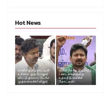
Hot News
காவிரி தமிழ்நாட்டின்
ரூ.100 கோடி இழப்பீடு..
உரிமை; ஒருபோதும்
2 ஊடகங்களுக்கு
விட்டு தரமாட்டோம்..
உதயநிதி வக்கீல்
முதலமைச்சர் விஜய்
நோட்டீஸ்!