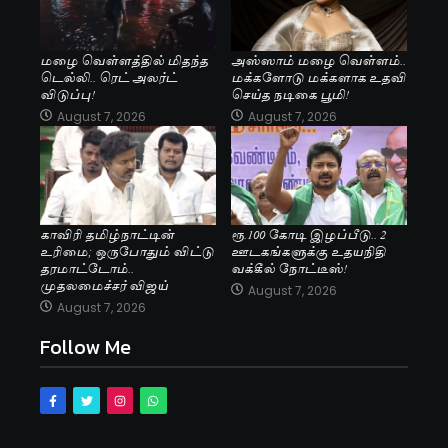
மழை வெள்ளத்தில் மிதந்த
அஸ்ஸாம் மழை வெள்ளம்..
டெல்லி.. ரெட் அலர்ட்
மக்களோடு மக்களாக உதவி
விடுப்பு!
செய்த நடிகை பூமி!
August 7, 2026
August 7, 2026
காவிரி தமிழ்நாட்டின்
ரூ.100 கோடி இழப்பீடு.. 2
உரிமை; ஒருபோதும் விட்டு
ஊடகங்களுக்கு உதயநிதி
தரமாட்டோம்..
வக்கீல் நோட்டீஸ்!
முதலமைச்சர் விஜய்
August 7, 2026
August 7, 2026
Follow Me