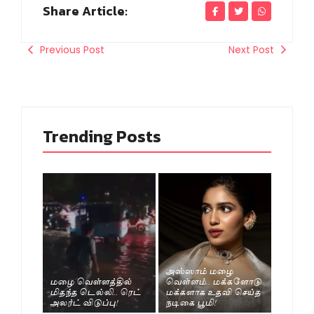
Share Article:
Previous Post
Next Post
Trending Posts
அஸ்ஸாம் மழை
மழை வெள்ளத்தில்
வெள்ளம்.. மக்களோடு
மிதந்த டெல்லி.. ரெட்
மக்களாக உதவி செய்த
அலர்ட் விடுப்பு!
நடிகை பூமி!