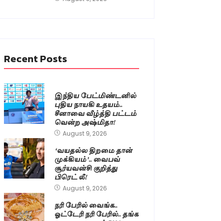
Recent Posts
இந்திய பேட்மிண்டனில்
புதிய நாயகி உதயம்..
சீனாவை வீழ்த்தி பட்டம்
வென்ற அஷ்மிதா!
August 9, 2026
‘வயதல்ல திறமை தான்
முக்கியம்’.. வைபவ்
சூர்யவன்சி குறித்து
பிரெட் லீ!
August 9, 2026
நரி பேரில் வைங்க..
ஓட்டேரி நரி பேரில்.. தங்க