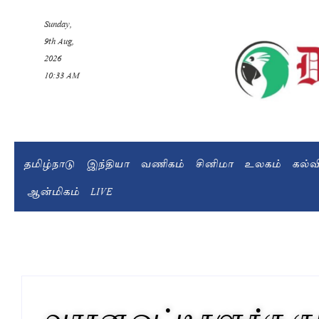
Sunday,
9th Aug,
2026
10:33 AM
தமிழ்நாடு
இந்தியா
வணிகம்
சினிமா
உலகம்
கல்
ஆன்மிகம்
LIVE
வாகன ஓட்டிகளுக்கு குட்