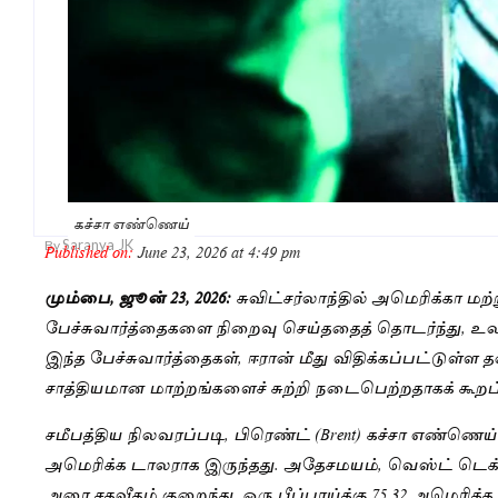
கச்சா எண்ணெய்
Saranya JK
By
Published on:
June 23, 2026 at 4:49 pm
மும்பை, ஜூன் 23, 2026:
சுவிட்சர்லாந்தில் அமெரிக்கா மற
பேச்சுவார்த்தைகளை நிறைவு செய்ததைத் தொடர்ந்து, உ
இந்த பேச்சுவார்த்தைகள், ஈரான் மீது விதிக்கப்பட்டு
சாத்தியமான மாற்றங்களைச் சுற்றி நடைபெற்றதாகக் கூறப்
சமீபத்திய நிலவரப்படி, பிரெண்ட் (Brent) கச்சா எண்ணெய் வ
அமெரிக்க டாலராக இருந்தது. அதேசமயம், வெஸ்ட் டெக்
அரை சதவீதம் குறைந்து, ஒரு பீப்பாய்க்கு 75.32 அமெரிக