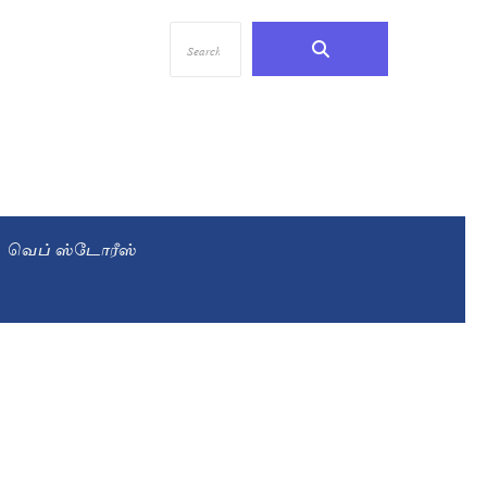
வெப் ஸ்டோரீஸ்