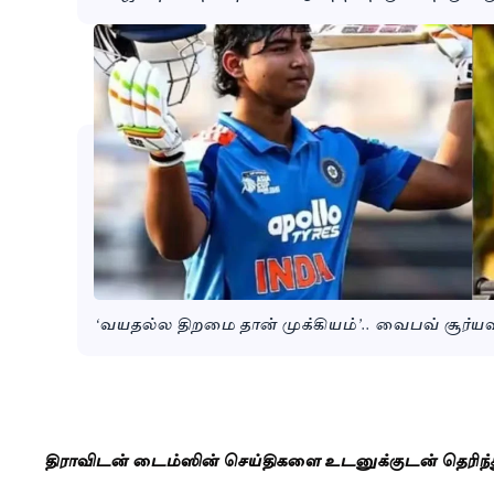
‘வயதல்ல திறமை தான் முக்கியம்’.. வைபவ் சூர்யவன்
திராவிடன் டைம்ஸின் செய்திகளை உடனுக்குடன் தெரிந