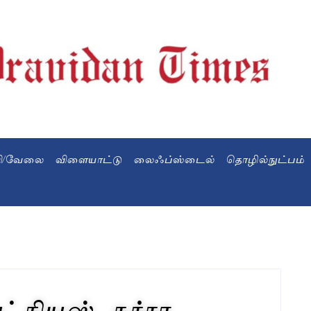
வி/வேலை
விளையாட்டு
லைஃப்ஸ்டைல்
தொழில்நுட்பம்
 நியூஸ்.. கச்சா