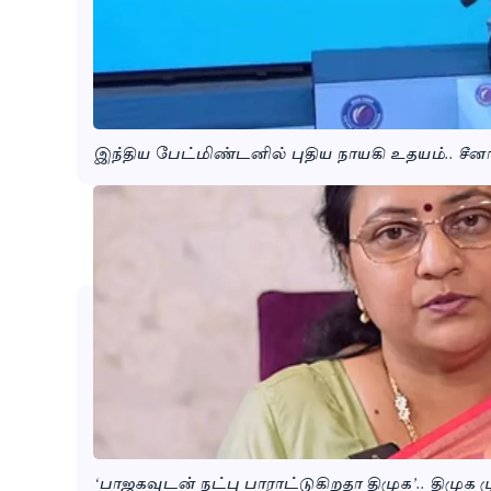
இந்திய பேட்மிண்டனில் புதிய நாயகி உதயம்.. சீ
‘பாஜகவுடன் நட்பு பாராட்டுகிறதா திமுக’.. திமுக