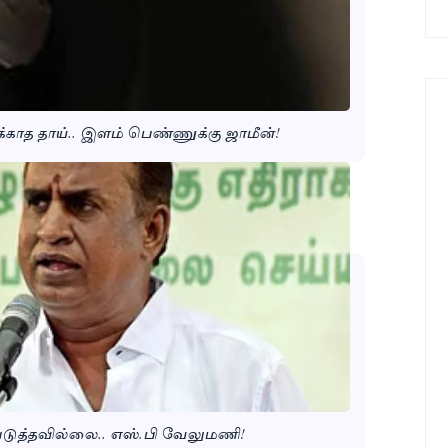
க்காத தாய்.. இளம் பெண்ணுக்கு ஜாமீன்!
டுத்தவில்லை.. எஸ்.பி வேலுமணி!