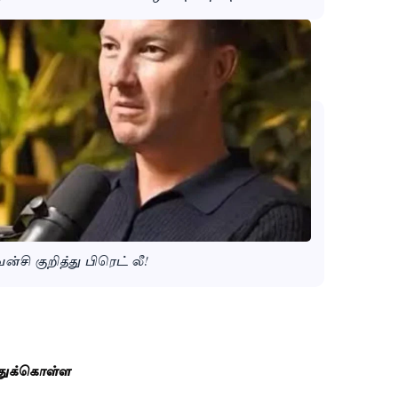
சி குறித்து பிரெட் லீ!
்துக்கொள்ள