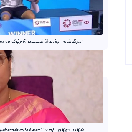
னாவை வீழ்த்தி பட்டம் வென்ற அஷ்மிதா!
 முன்னாள் எம்பி கனிமொழி அதிரடி பதில்!