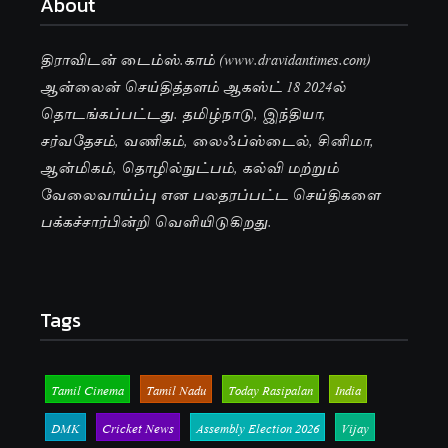
About
திராவிடன் டைம்ஸ்.காம் (www.dravidantimes.com)
ஆன்லைன் செய்தித்தளம் ஆகஸ்ட் 18 2024ல்
தொடங்கப்பட்டது. தமிழ்நாடு, இந்தியா,
சர்வதேசம், வணிகம், லைஃப்ஸ்டைல், சினிமா,
ஆன்மிகம், தொழில்நுட்பம், கல்வி மற்றும்
வேலைவாய்ப்பு என பலதரப்பட்ட செய்திகளை
பக்கச்சார்பின்றி வெளியிடுகிறது.
Tags
Tamil Cinema
Tamil Nadu
Today Rasipalan
India
DMK
Cricket News
Assembly Election 2026
Vijay