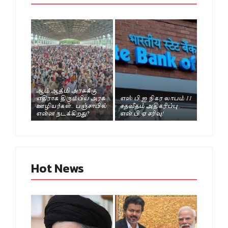
ஆம் ஆத்மி அரசுக்கு
எதிராக திரும்பிய அரசு
எஸ்.பி.ஐ நிகர லாபம் 11
ஊழியர்கள்.. பஞ்சாபில்
சதவீதம் அதிகரிப்பு..
என்ன நடக்கிறது?
என்.பி.ஏ சரிவு!
Hot News