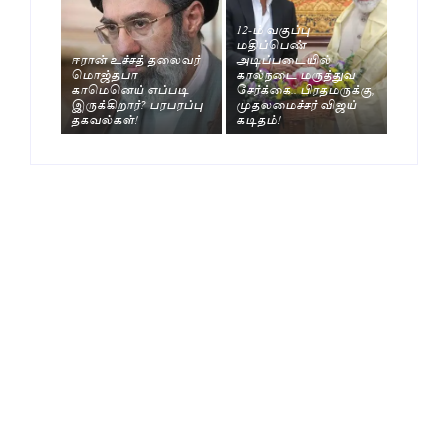
12-ம் வகுப்பு
மதிப்பெண்
ஈரான் உச்சத் தலைவர்
அடிப்படையில்
மொஜ்தபா
கால்நடை மருத்துவ
காமெனெய் எப்படி
சேர்க்கை.. பிரதமருக்கு,
இருக்கிறார்? பரபரப்பு
முதலமைச்சர் விஜய்
தகவல்கள்!
கடிதம்!