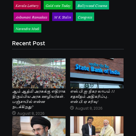
Kerala Lottery
Gold rate Today
Bollywood Cinema
Anbumani Ramadoss
M K Stalin
Congress
Narendra Modi
Recent Post
ஆம் ஆத்மி அரசுக்கு எதிராக
எஸ்.பி.ஐ நிகர லாபம் 11
திரும்பிய அரசு ஊழியர்கள்..
சதவீதம் அதிகரிப்பு..
பஞ்சாபில் என்ன
என்.பி.ஏ சரிவு!
நடக்கிறது?
August 8, 2026
August 8, 2026