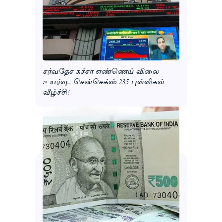
சர்வதேச கச்சா எண்ணெய் விலை
உயர்வு.. சென்செக்ஸ் 235 புள்ளிகள்
வீழ்ச்சி!