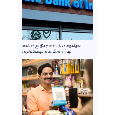
எஸ்.பி.ஐ நிகர லாபம் 11 சதவீதம்
அதிகரிப்பு.. என்.பி.ஏ சரிவு!