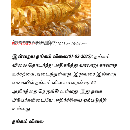
இன்றைய தங்கம் விலை
Published on:
February 1, 2025 at 10:04 am
By
Dravidan Times Bureau
இன்றைய தங்கம் விலை(01-02-2025):
தங்கம்
விலை தொடர்ந்து அதிகரித்து வரலாறு காணாத
உச்சத்தை அடைந்துள்ளது. இதுவரை இல்லாத
வகையில் தங்கம் விலை சவரன் ரூ. 62
ஆயிரத்தை நெருங்கி உள்ளது. இது நகை
பிரியர்களிடையே அதிர்ச்சியை ஏற்படுத்தி
உள்ளது.
தங்கம் விலை