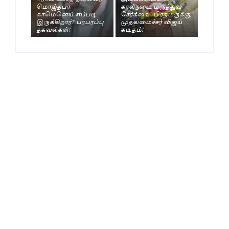
மொஜ்தபா
கால்நடை மருத்துவ
காமெனெய் எப்படி
சேர்க்கை.. பிரதமருக்கு,
இருக்கிறார்? பரபரப்பு
முதலமைச்சர் விஜய்
தகவல்கள்!
கடிதம்!