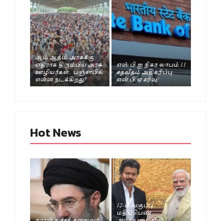
ஆம் ஆத்மி அரசுக்கு
எதிராக திரும்பிய அரசு
எஸ்.பி.ஐ நிகர லாபம் 11
ஊழியர்கள்.. பஞ்சாபில்
சதவீதம் அதிகரிப்பு..
என்ன நடக்கிறது?
என்.பி.ஏ சரிவு!
Hot News
12-ம் வகுப்பு
மதிப்பெண்
ஈரான் உச்சத் தலைவர்
அடிப்படையில்