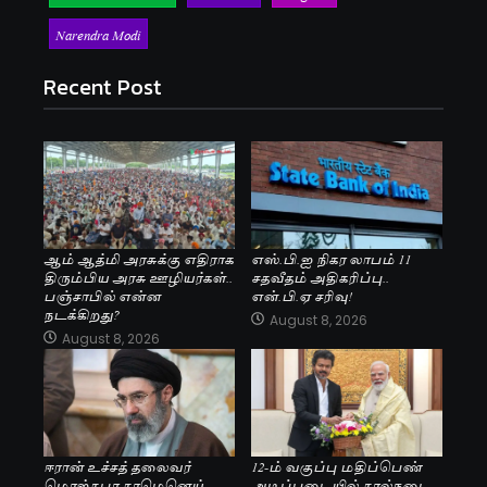
Narendra Modi
Recent Post
ஆம் ஆத்மி அரசுக்கு எதிராக
எஸ்.பி.ஐ நிகர லாபம் 11
திரும்பிய அரசு ஊழியர்கள்..
சதவீதம் அதிகரிப்பு..
பஞ்சாபில் என்ன
என்.பி.ஏ சரிவு!
நடக்கிறது?
August 8, 2026
August 8, 2026
ஈரான் உச்சத் தலைவர்
12-ம் வகுப்பு மதிப்பெண்
மொஜ்தபா காமெனெய்
அடிப்படையில் கால்நடை