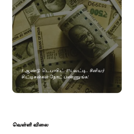
3 ஆண்டு டெபாசிட், 8% வட்டி.. சீனியர்
சிட்டிசன்கள் நோட் பண்ணுங்க!
வெள்ளி விலை