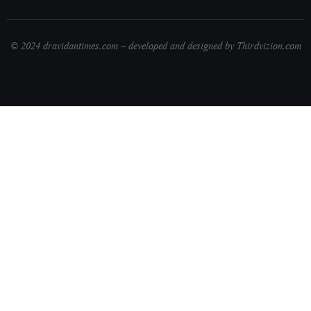
© 2024 dravidantimes.com – developed and designed by Thirdvizion.com