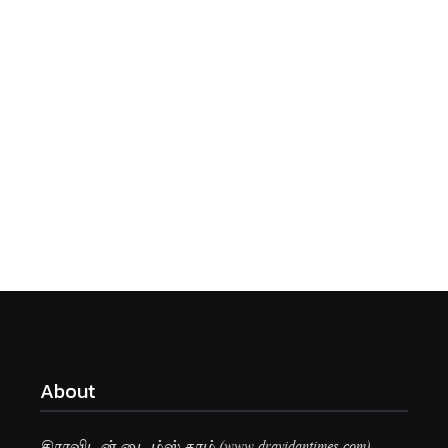
About
திராவிடன் டைம்ஸ்.காம் (www.dravidantimes.com)