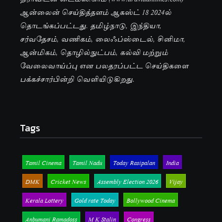
ஆன்லைன் செய்தித்தளம் ஆகஸ்ட் 18 2024ல்
தொடங்கப்பட்டது. தமிழ்நாடு, இந்தியா,
சர்வதேசம், வணிகம், லைஃப்ஸ்டைல், சினிமா,
ஆன்மிகம், தொழில்நுட்பம், கல்வி மற்றும்
வேலைவாய்ப்பு என பலதரப்பட்ட செய்திகளை
பக்கச்சார்பின்றி வெளியிடுகிறது.
Tags
Tamil Cinema
Tamil Nadu
Today Rasipalan
India
DMK
Cricket News
Assembly Election 2026
Vijay
Kerala Lottery
Gold rate Today
Bollywood Cinema
Anbumani Ramadoss
M K Stalin
Congress