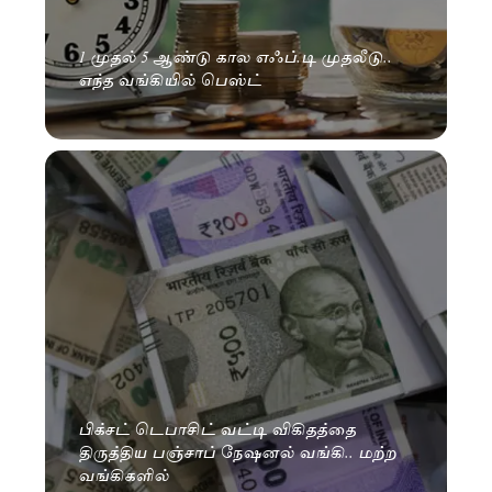
1 முதல் 5 ஆண்டு கால எஃப்.டி முதலீடு..
எந்த வங்கியில் பெஸ்ட்
பிக்சட் டெபாசிட் வட்டி விகிதத்தை
திருத்திய பஞ்சாப் நேஷனல் வங்கி.. மற்ற
வங்கிகளில்