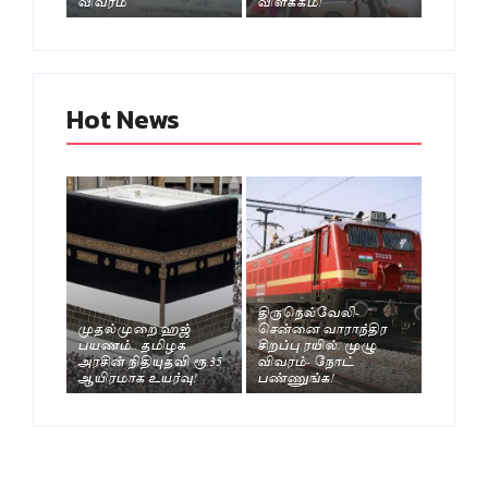
விவரம்
விளக்கம்!
Hot News
திருநெல்வேலி-
முதல்முறை ஹஜ்
சென்னை வாராந்திர
பயணம்.. தமிழக
சிறப்பு ரயில். முழு
அரசின் நிதியுதவி ரூ.35
விவரம்- நோட்
ஆயிரமாக உயர்வு!
பண்ணுங்க!