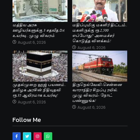
மத்திய அரசு
மதிப்புமிகு மகளிர் திட்டம்..
ஊழியர்களுக்கு 3 சதவீத DA
மகளிருக்கு ரூ.2,500
உயர்வு.. முழு விவரம்
எப்போது? அமைச்சர்
கொடுத்த விளக்கம்!
August 6, 2026
August 6, 2026
முதல்முறை ஹஜ் பயணம்..
திருநெல்வேலி-சென்னை
தமிழக அரசின் நிதியுதவி
வாராந்திர சிறப்பு ரயில்.
ரூ.35 ஆயிரமாக உயர்வு!
முழு விவரம்- நோட்
பண்ணுங்க!
August 6, 2026
August 6, 2026
Follow Me