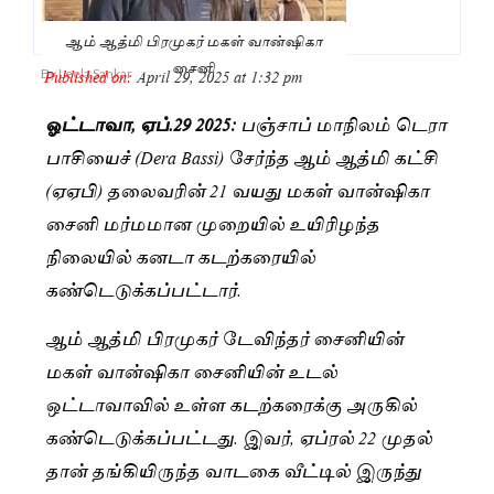
ஆம் ஆத்மி பிரமுகர் மகள் வான்ஷிகா
சைனி
Published on:
April 29, 2025 at 1:32 pm
By
Leela Sankar
ஓட்டாவா, ஏப்.29 2025:
பஞ்சாப் மாநிலம் டெரா
பாசியைச் (Dera Bassi) சேர்ந்த ஆம் ஆத்மி கட்சி
(ஏஏபி) தலைவரின் 21 வயது மகள் வான்ஷிகா
சைனி மர்மமான முறையில் உயிரிழந்த
நிலையில் கனடா கடற்கரையில்
கண்டெடுக்கப்பட்டார்.
ஆம் ஆத்மி பிரமுகர் டேவிந்தர் சைனியின்
மகள் வான்ஷிகா சைனியின் உடல்
ஒட்டாவாவில் உள்ள கடற்கரைக்கு அருகில்
கண்டெடுக்கப்பட்டது. இவர், ஏப்ரல் 22 முதல்
தான் தங்கியிருந்த வாடகை வீட்டில் இருந்து