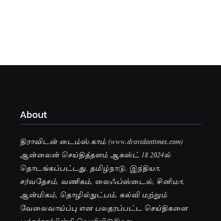
About
திராவிடன் டைம்ஸ்.காம் (www.dravidantimes.com)
ஆன்லைன் செய்தித்தளம் ஆகஸ்ட் 18 2024ல்
தொடங்கப்பட்டது. தமிழ்நாடு, இந்தியா,
சர்வதேசம், வணிகம், லைஃப்ஸ்டைல், சினிமா,
ஆன்மிகம், தொழில்நுட்பம், கல்வி மற்றும்
வேலைவாய்ப்பு என பலதரப்பட்ட செய்திகளை
பக்கச்சார்பின்றி வெளியிடுகிறது.