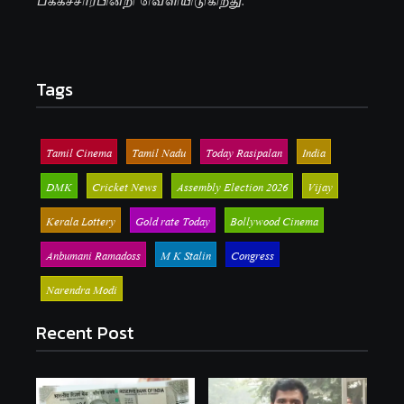
Tags
Tamil Cinema
Tamil Nadu
Today Rasipalan
India
DMK
Cricket News
Assembly Election 2026
Vijay
Kerala Lottery
Gold rate Today
Bollywood Cinema
Anbumani Ramadoss
M K Stalin
Congress
Narendra Modi
Recent Post