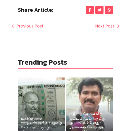
Share Article:
Previous Post
Next Post
Trending Posts
மதிப்புமிகு மகளிர்
மத்திய அரசு
திட்டம்.. மகளிருக்கு
ஊழியர்களுக்கு 3 சதவீத
ரூ.2,500 எப்போது?
DA உயர்வு.. முழு
அமைச்சர் கொடுத்த