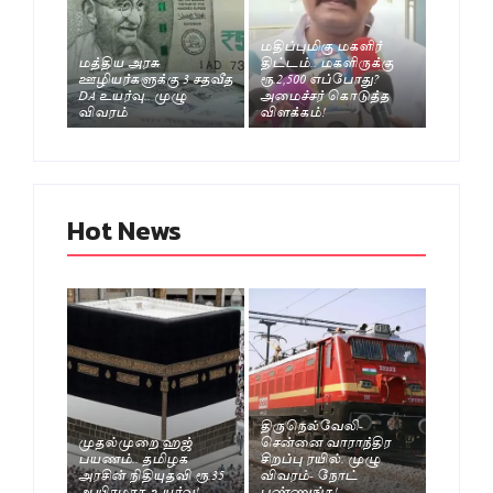
மதிப்புமிகு மகளிர்
மத்திய அரசு
திட்டம்.. மகளிருக்கு
ஊழியர்களுக்கு 3 சதவீத
ரூ.2,500 எப்போது?
DA உயர்வு.. முழு
அமைச்சர் கொடுத்த
விவரம்
விளக்கம்!
Hot News
திருநெல்வேலி-
முதல்முறை ஹஜ்
சென்னை வாராந்திர
பயணம்.. தமிழக
சிறப்பு ரயில். முழு
அரசின் நிதியுதவி ரூ.35
விவரம்- நோட்
ஆயிரமாக உயர்வு!
பண்ணுங்க!