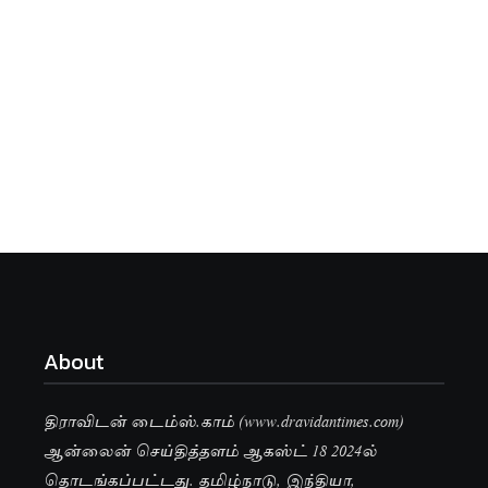
About
திராவிடன் டைம்ஸ்.காம் (www.dravidantimes.com)
ஆன்லைன் செய்தித்தளம் ஆகஸ்ட் 18 2024ல்
தொடங்கப்பட்டது. தமிழ்நாடு, இந்தியா,