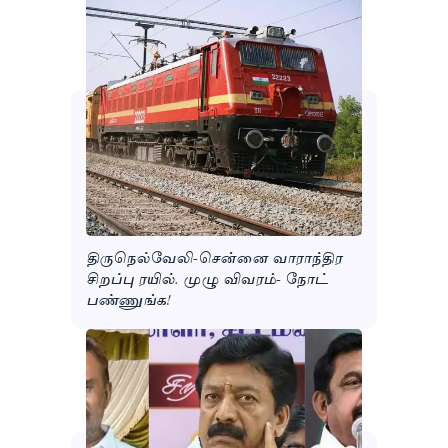
திருநெல்வேலி-சென்னை வாராந்திர
சிறப்பு ரயில். முழு விவரம்- நோட்
பண்ணுங்க!