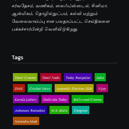
சர்வதேசம், வணிகம், லைஃப்ஸ்டைல், சினிமா,
ஆன்மிகம், தொழில்நுட்பம், கல்வி மற்றும்
வேலைவாய்ப்பு என பலதரப்பட்ட செய்திகளை
பக்கச்சார்பின்றி வெளியிடுகிறது.
Tags
Tamil Cinema
Tamil Nadu
Today Rasipalan
India
DMK
Cricket News
Assembly Election 2026
Vijay
Kerala Lottery
Gold rate Today
Bollywood Cinema
Anbumani Ramadoss
M K Stalin
Congress
Narendra Modi