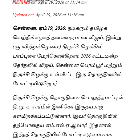
Published on:
April 19, 2026 at 11:14 am
By
Pushpa Gopinath
Updated on:
April 19, 2026 at 11:16 am
சென்னை, ஏப்.19, 2026:
நடிகரும் தமிழக
வெற்றிக் கழகத் தலைவருமான விஜய், இன்று
(ஞாயிற்றுக்கிழமை) திருச்சி கிழக்கில்
பரப்புரை மேற்கொள்கிறார். 2026 சட்டமன்ற
தேர்தலில் விஜய், சென்னை பெரம்பூர் மற்றும்
திருச்சி கிழக்கு உள்ளிட்ட இரு தொகுதிகளில்
போட்டியிடுகிறார்.
திருச்சி கிழக்கு தொகுதியை பொறுத்தமட்டில்
தி.மு.க. சார்பில் இனிகோ இருதயராஜ்
களமிறக்கப்பட்டுள்ளார். இவர் தொகுதியில்
தற்போதைய எம்.எல்.ஏ ஆவார். இதனால்
இந்தத் தொகுதியில் போட்டி கடுமையாக