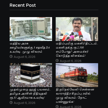
Recent Post
மத்திய அரசு
மதிப்புமிகு மகளிர் திட்டம்..
ஊழியர்களுக்கு 3 சதவீத DA
மகளிருக்கு ரூ.2,500
உயர்வு.. முழு விவரம்
எப்போது? அமைச்சர்
கொடுத்த விளக்கம்!
August 6, 2026
August 6, 2026
முதல்முறை ஹஜ் பயணம்..
திருநெல்வேலி-சென்னை
தமிழக அரசின் நிதியுதவி
வாராந்திர சிறப்பு ரயில்.
ரூ.35 ஆயிரமாக உயர்வு!
முழு விவரம்- நோட்
பண்ணுங்க!
August 6, 2026
August 6, 2026