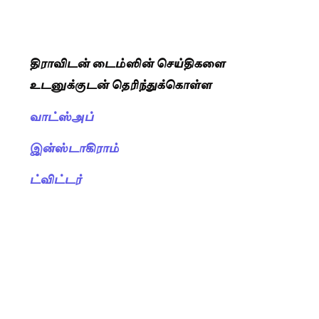
திராவிடன் டைம்ஸின் செய்திகளை
உடனுக்குடன் தெரிந்துக்கொள்ள
வாட்ஸ்அப்
இன்ஸ்டாகிராம்
ட்விட்டர்