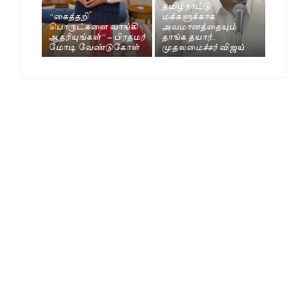
தமிழ்நாட்டு
“கைத்தறி
மக்களுக்காக
பொருட்களை வாங்கி
அவமானத்தையும்
ஆதரியுங்கள்” – பிரதமர்
தாங்க தயார்..
மோடி வேண்டுகோள்
முதலமைச்சர் விஜய்