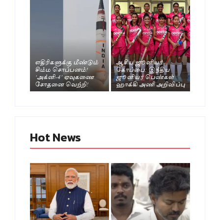
எதிரிகளுக்கு மீண்டும்
ஆசிய ஜூனியர்
சிம்ம சொப்பனம்!
கோப்பை: இந்திய
‘அக்னி-4’ ஏவுகணை
ஜூனியர் பெண்கள்
சோதனை வெற்றி!
ஹாக்கி அணி அறிவிப்பு
Hot News