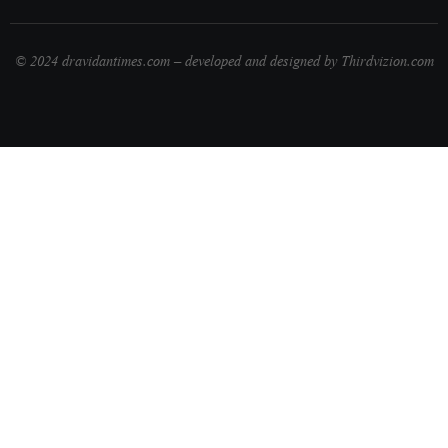
© 2024 dravidantimes.com – developed and designed by Thirdvizion.com