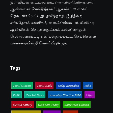
திராவிடன் டைம்ஸ்.காம் (www.dravidantimes.com)
ஆன்லைன் செய்தித்தளம் ஆகஸ்ட் 18 2024ல்
தொடங்கப்பட்டது. தமிழ்நாடு, இந்தியா,
சர்வதேசம், வணிகம், லைஃப்ஸ்டைல், சினிமா,
ஆன்மிகம், தொழில்நுட்பம், கல்வி மற்றும்
வேலைவாய்ப்பு என பலதரப்பட்ட செய்திகளை
பக்கச்சார்பின்றி வெளியிடுகிறது.
Tags
Tamil Cinema
Tamil Nadu
Today Rasipalan
India
DMK
Cricket News
Assembly Election 2026
Vijay
Kerala Lottery
Gold rate Today
Bollywood Cinema