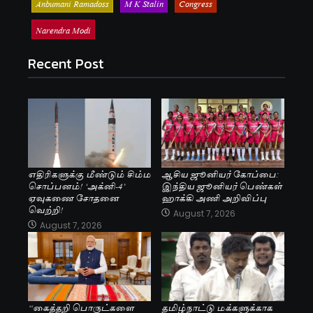
Anbumani Ramadoss
M K Stalin
Congress
Narendra Modi
Recent Post
எதிரிகளுக்கு மீண்டும் சிம்ம
ஆசிய ஜூனியர் கோப்பை:
சொப்பனம்! ‘அக்னி-4’
இந்திய ஜூனியர் பெண்கள்
ஏவுகணை சோதனை
ஹாக்கி அணி அறிவிப்பு
வெற்றி!
August 7, 2026
August 7, 2026
“கைத்தறி பொருட்களை
தமிழ்நாட்டு மக்களுக்காக