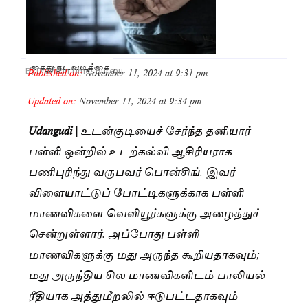
கைது நடவடிக்கை
Published on:
November 11, 2024 at 9:31 pm
By
Dravidan Times Bureau
Updated on:
November 11, 2024 at 9:34 pm
Udangudi |
உடன்குடியைச் சேர்ந்த தனியார்
பள்ளி ஒன்றில் உடற்கல்வி ஆசிரியராக
பணிபுரிந்து வருபவர் பொன்சிங். இவர்
விளையாட்டுப் போட்டிகளுக்காக பள்ளி
மாணவிகளை வெளியூர்களுக்கு அழைத்துச்
சென்றுள்ளார். அப்போது பள்ளி
மாணவிகளுக்கு மது அருந்த கூறியதாகவும்;
மது அருந்திய சில மாணவிகளிடம் பாலியல்
ரீதியாக அத்துமீறலில் ஈடுபட்டதாகவும்