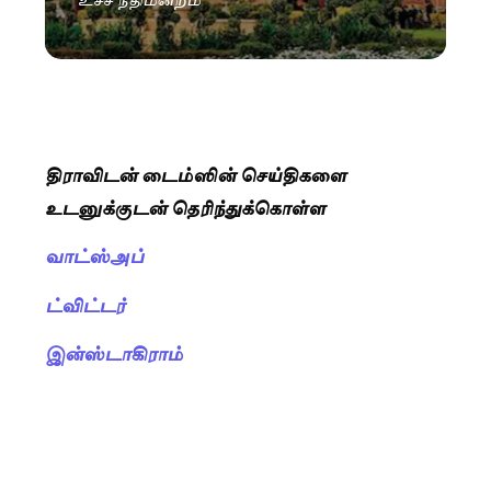
திராவிடன் டைம்ஸின் செய்திகளை
உடனுக்குடன் தெரிந்துக்கொள்ள
வாட்ஸ்அப்
ட்விட்டர்
இன்ஸ்டாகிராம்