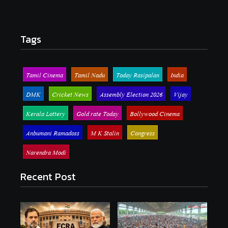
Tags
Tamil Cinema
Tamil Nadu
Today Rasipalan
India
DMK
Cricket News
Assembly Election 2026
Vijay
Kerala Lottery
Gold rate Today
Bollywood Cinema
Anbumani Ramadoss
M K Stalin
Congress
Narendra Modi
Recent Post