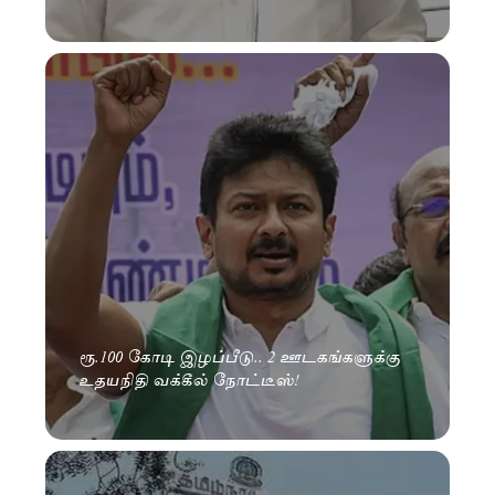
ரூ.100 கோடி இழப்பீடு.. 2 ஊடகங்களுக்கு
உதயநிதி வக்கீல் நோட்டீஸ்!