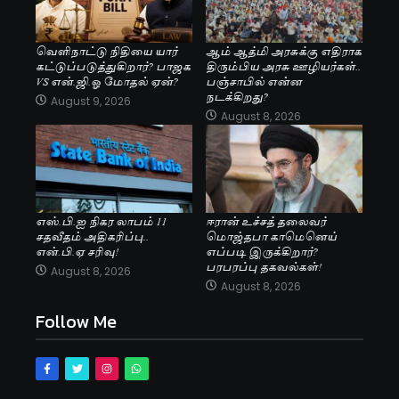
வெளிநாட்டு நிதியை யார்
ஆம் ஆத்மி அரசுக்கு எதிராக
கட்டுப்படுத்துகிறார்? பாஜக
திரும்பிய அரசு ஊழியர்கள்..
VS என்.ஜி.ஓ மோதல் ஏன்?
பஞ்சாபில் என்ன
நடக்கிறது?
August 9, 2026
August 8, 2026
எஸ்.பி.ஐ நிகர லாபம் 11
ஈரான் உச்சத் தலைவர்
சதவீதம் அதிகரிப்பு..
மொஜ்தபா காமெனெய்
என்.பி.ஏ சரிவு!
எப்படி இருக்கிறார்?
பரபரப்பு தகவல்கள்!
August 8, 2026
August 8, 2026
Follow Me