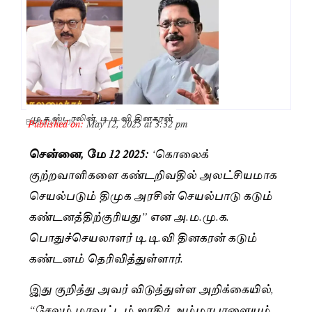
மு.க ஸ்டாலின், டி.டி.வி தினகரன்
Published on:
May 12, 2025 at 3:32 pm
By
Saranya JK
சென்னை, மே 12 2025:
‘கொலைக்
குற்றவாளிகளை கண்டறிவதில் அலட்சியமாக
செயல்படும் திமுக அரசின் செயல்பாடு கடும்
கண்டனத்திற்குரியது” என அ.ம.மு.க.
பொதுச்செயலாளர் டி.டி.வி தினகரன் கடும்
கண்டனம் தெரிவித்துள்ளார்.
இது குறித்து அவர் விடுத்துள்ள அறிக்கையில்,
“சேலம் மாவட்டம் ஜாகிர் அம்மாபாளையம்