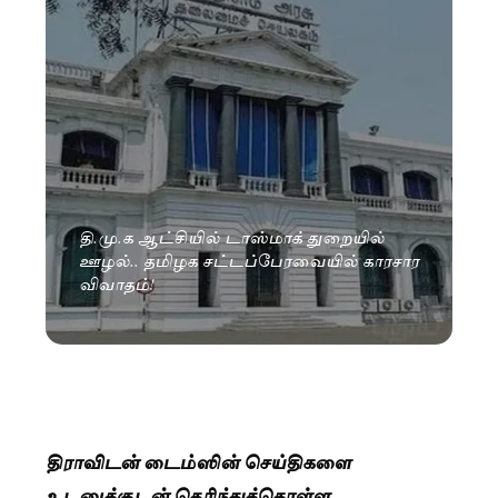
தி.மு.க ஆட்சியில் டாஸ்மாக் துறையில்
ஊழல்.. தமிழக சட்டப்பேரவையில் காரசார
விவாதம்!
திராவிடன் டைம்ஸின் செய்திகளை
உடனுக்குடன் தெரிந்துக்கொள்ள