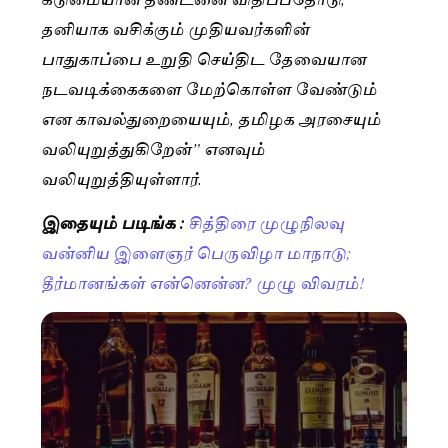
தனியாக வசிக்கும் முதியவர்களின்
பாதுகாப்பை உறுதி செய்திட தேவையான
நடவடிக்கைகளை மேற்கொள்ள வேண்டும்
என காவல்துறையையும், தமிழக அரசையும்
வலியுறுத்துகிறேன்” எனவும்
வலியுறுத்தியுள்ளார்.
இதையும் படிங்க :
சித்திரை முழுநிலவு
வன்னிய இளைஞர் பெருவிழா மாநாடு;
தீர்மானங்கள் என்னென்ன? முழு விவரம்!