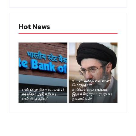
Hot News
ஈரான் உச்சத் தலைவர்
மொஜ்தபா
எஸ்.பி.ஐ நிகர லாபம் 11
காமெனெய் எப்படி
சதவீதம் அதிகரிப்பு..
இருக்கிறார்? பரபரப்பு
என்.பி.ஏ சரிவு!
தகவல்கள்!