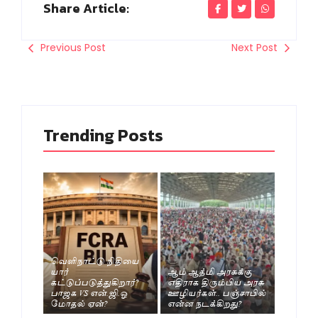
Share Article:
Previous Post
Next Post
Trending Posts
வெளிநாட்டு நிதியை
யார்
ஆம் ஆத்மி அரசுக்கு
கட்டுப்படுத்துகிறார்?
எதிராக திரும்பிய அரசு
பாஜக VS என்.ஜி.ஓ
ஊழியர்கள்.. பஞ்சாபில்
மோதல் ஏன்?
என்ன நடக்கிறது?