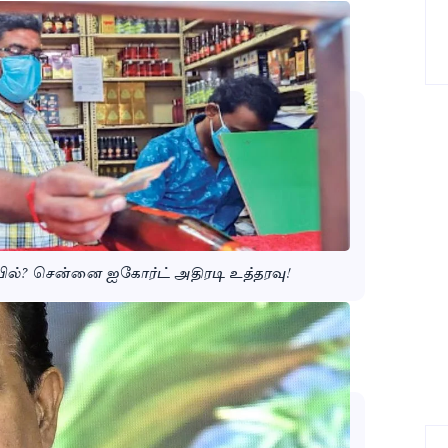
 பில்? சென்னை ஐகோர்ட் அதிரடி உத்தரவு!