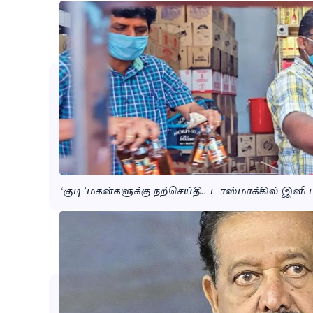
‘குடி’மகன்களுக்கு நற்செய்தி.. டாஸ்மாக்கில் இனி