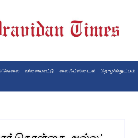
வி/வேலை
விளையாட்டு
லைஃப்ஸ்டைல்
தொழில்நுட்பம்
ார் கொள்கை அல்ல’..