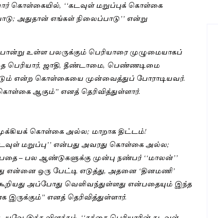
் கொள்கையில், ‘‘கடவுள் மறுப்புக் கொள்கை
ாடு; அதுதான் எங்கள் நிலைப்பாடு’’ என்று
போன்று உள்ள பலருக்கும் பெரியாரை முழுமையாகப்
தை பெரியார், ஜாதி, தீண்டாமை, பெண்ணடிமை
ும் என்ற கொள்கையை முன்வைத்துப் போராடியவர்.
ாள்கை ஆகும்” எனத் தெரிவித்துள்ளார்.
 முக்கியக் கொள்கை அல்ல; மாறாக திட்டம்!
டவுள் மறுப்பு’’ என்பது அவரது கொள்கை அல்ல;
ன்பதை – பல ஆண்டுகளுக்கு முன்பு நண்பர் ‘‘மாலன்’’
து என்னை ஒரு பேட்டி எடுத்து, அதனை ‘தினமணி’
ூறியது அப்போது வெளிவந்துள்ளது என்பதையும் இந்த
ாக இருக்கும்” எனத் தெரிவித்துள்ளார்.
யவே இந்த விளக்கம். ‘‘தந்தை பெரியாரின் கடவுள்