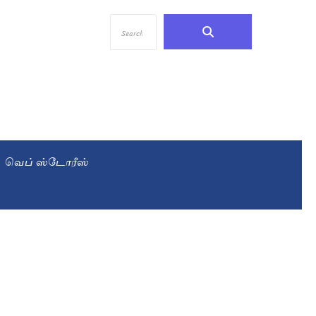
வெப் ஸ்டோரீஸ்