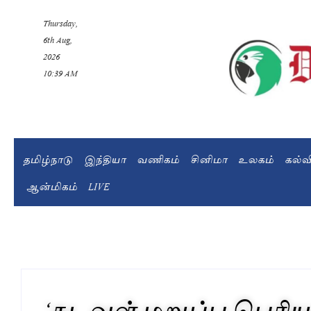
Thursday,
6th Aug,
2026
10:39 AM
தமிழ்நாடு
இந்தியா
வணிகம்
சினிமா
உலகம்
கல்
ஆன்மிகம்
LIVE
‘கடவுள் மறுப்பு பெரிய