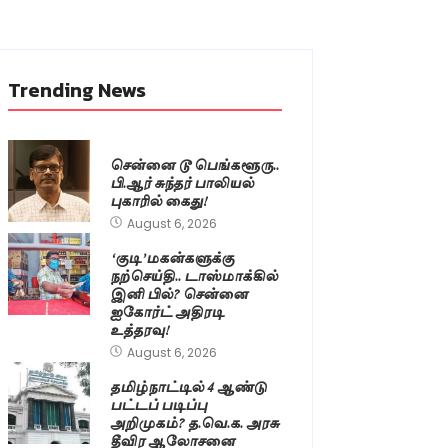
Trending News
சென்னை டூ பெங்களூரு..
பி.ஆர் சுந்தர் பாலியல்
புகாரில் கைது!
August 6, 2026
‘குடி’மகன்களுக்கு
நற்செய்தி.. டாஸ்மாக்கில்
இனி பில்? சென்னை
ஐகோர்ட் அதிரடி
உத்தரவு!
August 6, 2026
தமிழ்நாட்டில் 4 ஆண்டு
பட்டப் படிப்பு
அறிமுகம்? த.வெ.க. அரசு
தீவிர ஆலோசனை