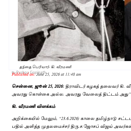
தந்தை பெரியார்- கி. வீரமணி
Pushpa Gopinath
By
Published on:
June 25, 2026 at 11:48 am
சென்னை, ஜூன் 25, 2026:
திராவிடர் கழகத் தலைவர் கி. வ
அவரது கொள்கை அல்ல. அவரது வேலைத் திட்டம் அது” என
கி. வீரமணி விளக்கம்
அறிக்கையில் மேலும், “23.6.2026) காலை தமிழ்நாடு சட்
பதில் அளித்த முதலமைச்சர் திரு.ச.ஜோசப் விஜய் அவர்க