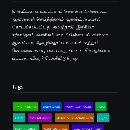
திராவிடன் டைம்ஸ்.காம் (www.dravidantimes.com)
ஆன்லைன் செய்தித்தளம் ஆகஸ்ட் 18 2024ல்
தொடங்கப்பட்டது. தமிழ்நாடு, இந்தியா,
சர்வதேசம், வணிகம், லைஃப்ஸ்டைல், சினிமா,
ஆன்மிகம், தொழில்நுட்பம், கல்வி மற்றும்
வேலைவாய்ப்பு என பலதரப்பட்ட செய்திகளை
பக்கச்சார்பின்றி வெளியிடுகிறது.
Tags
Tamil Cinema
Tamil Nadu
Today Rasipalan
India
DMK
Cricket News
Assembly Election 2026
Vijay
Kerala Lottery
Gold rate Today
Bollywood Cinema