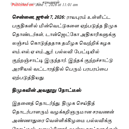
சரவணன்
Published on:
June 7, 2026 at 11:01 am
By
Pushpa Gopinath
சென்னை, ஜூன் 7, 2026:
ராயபுரம் உள்ளிட்ட
பகுதிகளில் மின்வெட்டுகளை ஏற்படுத்த திமுக
தொண்டர்கள், டான்ஜெட்கோ அதிகாரிகளுக்கு
லஞ்சம் கொடுத்ததாக தமிழக வெற்றிக் கழக
எம்.எல்.ஏ எம்.ஆர். பல்லவி பேட்டியில்
குற்றஞ்சாட்டி இருந்தார். இந்தக் குற்றச்சாட்டு
அரசியல் வட்டாரத்தில் பெரும் பரபரப்பை
ஏற்படுத்தியது.
திமுகவின் அவதூறு நோட்டீஸ்
இதனைத் தொடர்ந்து, திமுக செய்தித்
தொடர்பாளரும் வழக்கறிஞருமான சரவணன்
அண்ணாதுரை வெள்ளிக்கிழமை பல்லவிக்கு
நோட்டீஸ் அனுப்பினார். மூன்று நாட்களுக்குள்