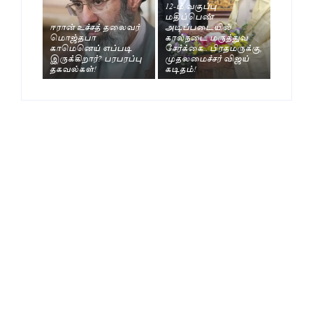
12-ம் வகுப்பு
மதிப்பெண்
ஈரான் உச்சத் தலைவர்
அடிப்படையில்
மொஜ்தபா
கால்நடை மருத்துவ
காமெனெய் எப்படி
சேர்க்கை.. பிரதமருக்கு,
இருக்கிறார்? பரபரப்பு
முதலமைச்சர் விஜய்
தகவல்கள்!
கடிதம்!