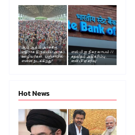
ஆம் ஆத்மி அரசுக்கு
எதிராக திரும்பிய அரசு
எஸ்.பி.ஐ நிகர லாபம் 11
ஊழியர்கள்.. பஞ்சாபில்
சதவீதம் அதிகரிப்பு..
என்ன நடக்கிறது?
என்.பி.ஏ சரிவு!
Hot News