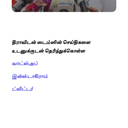
திராவிடன் டைம்ஸின் செய்திகளை
உடனுக்குடன் தெரிந்துக்கொள்ள
வாட்ஸ்அப்
இன்ஸ்டாகிராம்
ட்விட்டர்