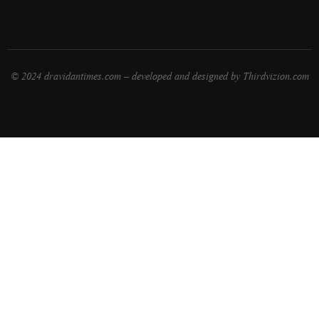
© 2024 dravidantimes.com – developed and designed by Thirdvizion.com