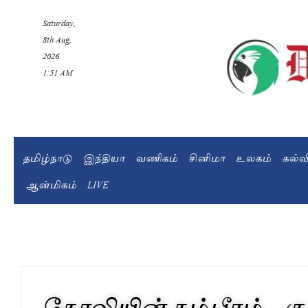
Saturday,
8th Aug,
2026
1:51 AM
தமிழ்நாடு
இந்தியா
வணிகம்
சினிமா
உலகம்
கல்
ஆன்மிகம்
LIVE
கோலியின் கம்பீரம்…கு