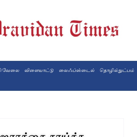
வி/வேலை
விளையாட்டு
லைஃப்ஸ்டைல்
தொழில்நுட்பம்
ஜராத்தை சாய்த்த