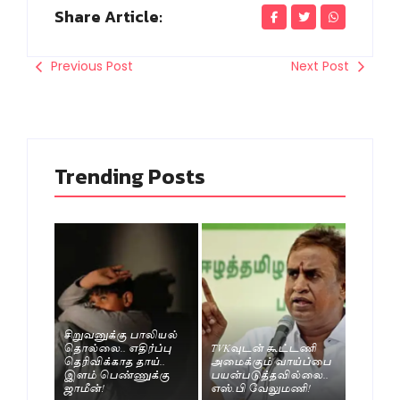
Share Article:
Previous Post
Next Post
Trending Posts
சிறுவனுக்கு பாலியல்
தொல்லை.. எதிர்ப்பு
TVKவுடன் கூட்டணி
தெரிவிக்காத தாய்..
அமைக்கும் வாய்ப்பை
இளம் பெண்ணுக்கு
பயன்படுத்தவில்லை..
ஜாமீன்!
எஸ்.பி வேலுமணி!