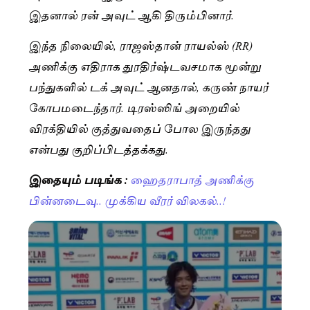
இதனால் ரன் அவுட் ஆகி திரும்பினார்.
இந்த நிலையில், ராஜஸ்தான் ராயல்ஸ் (RR)
அணிக்கு எதிராக துரதிர்ஷ்டவசமாக மூன்று
பந்துகளில் டக் அவுட் ஆனதால், கருண் நாயர்
கோபமடைந்தார். டிரஸ்ஸிங் அறையில்
விரக்தியில் குத்துவதைப் போல இருந்தது
என்பது குறிப்பிடத்தக்கது.
இதையும் படிங்க :
ஹைதராபாத் அணிக்கு
பின்னடைவு.. முக்கிய வீரர் விலகல்..!