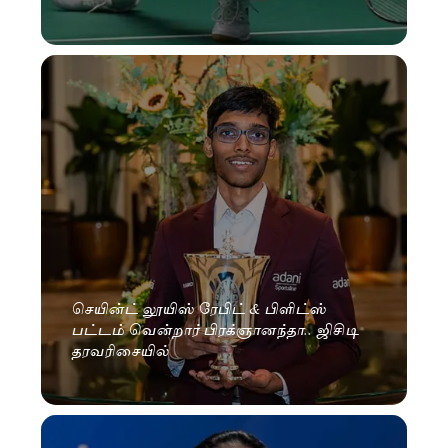
செயின்ட் லூயிஸ் ரேபிட் & பிளிட்ஸ்
பட்டம் வென்றார் பிரக்ஞானந்தா.. ஜிசிடி
தரவரிசையில்