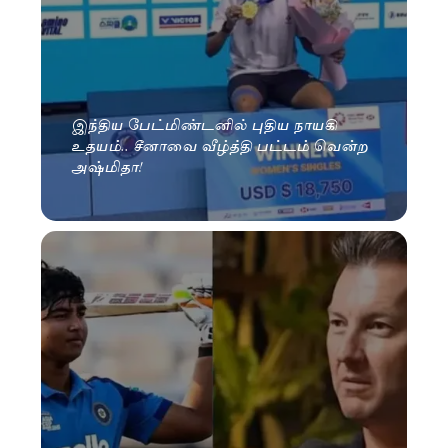
இந்திய பேட்மிண்டனில் புதிய நாயகி
உதயம்.. சீனாவை வீழ்த்தி பட்டம் வென்ற
அஷ்மிதா!