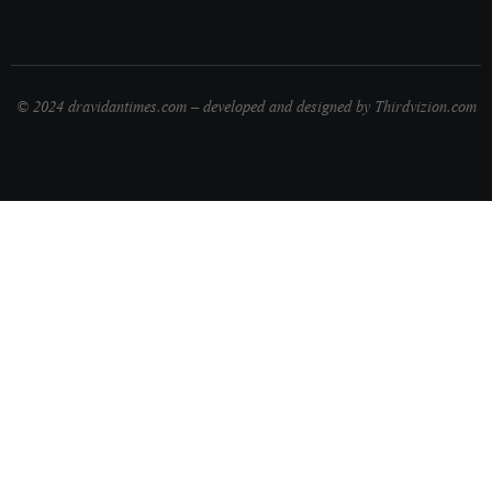
© 2024 dravidantimes.com – developed and designed by Thirdvizion.com