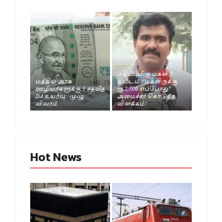
மதிப்புமிகு மகளிர்
மத்திய அரசு
திட்டம்.. மகளிருக்கு
ஊழியர்களுக்கு 3 சதவீத
ரூ.2,500 எப்போது?
DA உயர்வு.. முழு
அமைச்சர் கொடுத்த
விவரம்
விளக்கம்!
Hot News