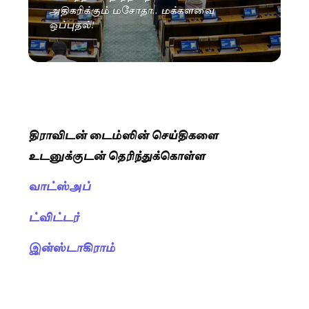
அதிகரிக்கும் மசோதா.. மக்களவை
ஒப்புதல்!
திராவிடன் டைம்ஸின் செய்திகளை
உடனுக்குடன் தெரிந்துக்கொள்ள
வாட்ஸ்அப்
ட்விட்டர்
இன்ஸ்டாகிராம்