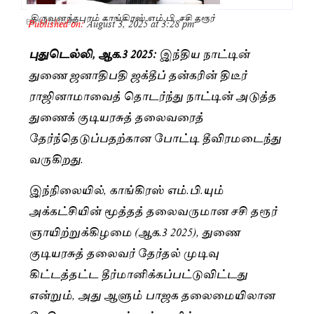
திருவனந்தபுரம் காங்கிரஸ் எம்.பி. சசி தரூர்
Published on:
August 3, 2025 at 3:28 pm
By
Saranya JK
புதுடெல்லி, ஆக.3 2025:
இந்திய நாட்டின்
துணை ஜனாதிபதி ஜக்தீப் தன்கரின் திடீர்
ராஜினாமாவைத் தொடர்ந்து நாட்டின் அடுத்த
துணைக் குடியரசுத் தலைவரைத்
தேர்ந்தெடுப்பதற்கான போட்டி தீவிரமடைந்து
வருகிறது.
இந்நிலையில், காங்கிரஸ் எம்.பி.யும்
அக்கட்சியின் மூத்தத் தலைவருமான சசி தரூர்
ஞாயிற்றுக்கிழமை (ஆக.3 2025), துணை
குடியரசுத் தலைவர் தேர்தல் முடிவு
கிட்டத்தட்ட தீர்மானிக்கப்பட்டுவிட்டது
என்றும், அது ஆளும் பாஜக தலைமையிலான