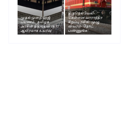
திருநெல்வேலி-
முதல்முறை ஹஜ்
சென்னை வாராந்திர
பயணம்.. தமிழக
சிறப்பு ரயில். முழு
அரசின் நிதியுதவி ரூ.35
விவரம்- நோட்
ஆயிரமாக உயர்வு!
பண்ணுங்க!