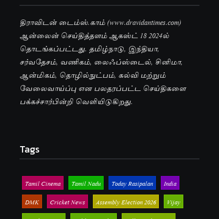
திராவிடன் டைம்ஸ்.காம் (www.dravidantimes.com)
ஆன்லைன் செய்தித்தளம் ஆகஸ்ட் 18 2024ல்
தொடங்கப்பட்டது. தமிழ்நாடு, இந்தியா,
சர்வதேசம், வணிகம், லைஃப்ஸ்டைல், சினிமா,
ஆன்மிகம், தொழில்நுட்பம், கல்வி மற்றும்
வேலைவாய்ப்பு என பலதரப்பட்ட செய்திகளை
பக்கச்சார்பின்றி வெளியிடுகிறது.
Tags
Tamil Cinema
Tamil Nadu
Today Rasipalan
India
DMK
Cricket News
Assembly Election 2026
Vijay