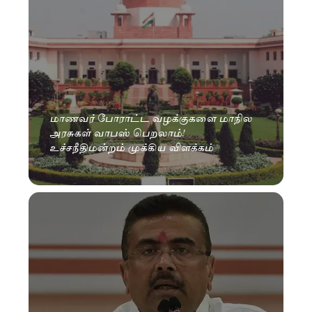
மாணவர் போராட்ட வழக்குகளை மாநில
அரசுகள் வாபஸ் பெறலாம்!
உச்சநீதிமன்றம் முக்கிய விளக்கம்