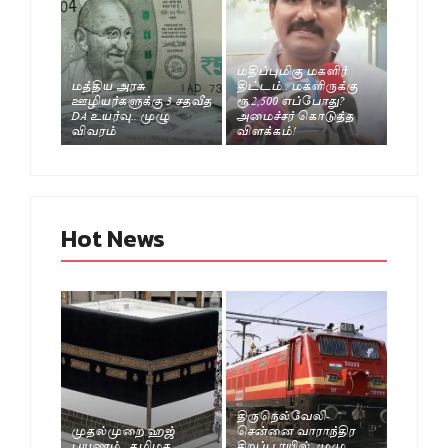
மதிப்புமிகு மகளிர்
மத்திய அரசு
திட்டம்.. மகளிருக்கு
ஊழியர்களுக்கு 3 சதவீத
ரூ.2,500 எப்போது?
DA உயர்வு.. முழு
அமைச்சர் கொடுத்த
விவரம்
விளக்கம்!
Hot News
திருநெல்வேலி-
முதல்முறை ஹஜ்
சென்னை வாராந்திர
பயணம்.. தமிழக
சிறப்பு ரயில். முழு