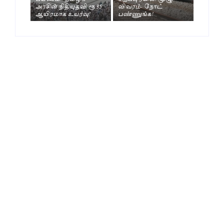
அரசின் நிதியுதவி ரூ.35
விவரம்- நோட்
ஆயிரமாக உயர்வு!
பண்ணுங்க!