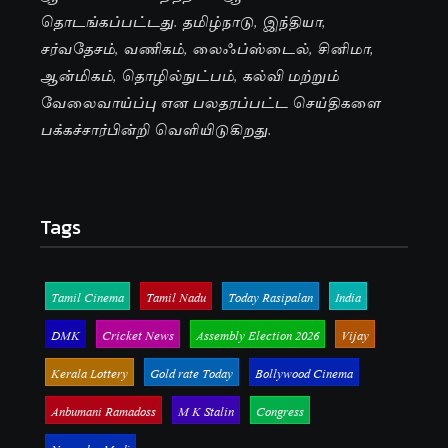
தொடங்கப்பட்டது. தமிழ்நாடு, இந்தியா,
சர்வதேசம், வணிகம், லைஃப்ஸ்டைல், சினிமா,
ஆன்மிகம், தொழில்நுட்பம், கல்வி மற்றும்
வேலைவாய்ப்பு என பலதரப்பட்ட செய்திகளை
பக்கச்சார்பின்றி வெளியிடுகிறது.
Tags
Tamil Cinema
Tamil Nadu
Today Rasipalan
India
DMK
Cricket News
Assembly Election 2026
Vijay
Kerala Lottery
Gold rate Today
Bollywood Cinema
Anbumani Ramadoss
M K Stalin
Congress