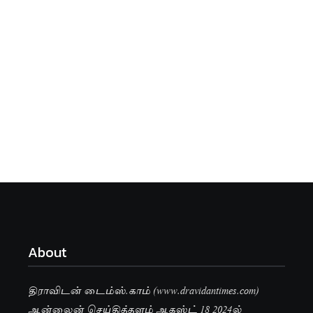
About
திராவிடன் டைம்ஸ்.காம் (www.dravidantimes.com)
ஆன்லைன் செய்தித்தளம் ஆகஸ்ட் 18 2024ல்