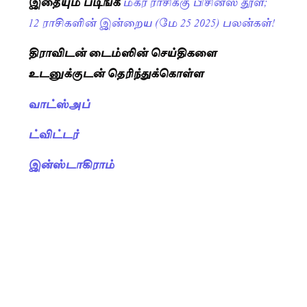
இதையும் படிங்க
மகர ராசிக்கு பிசினஸ் தூள்;
12 ராசிகளின் இன்றைய (மே 25 2025) பலன்கள்!
திராவிடன் டைம்ஸின் செய்திகளை
உடனுக்குடன் தெரிந்துக்கொள்ள
வாட்ஸ்அப்
ட்விட்டர்
இன்ஸ்டாகிராம்