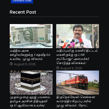
Narendra Modi
Recent Post
மத்திய அரசு
மதிப்புமிகு மகளிர் திட்டம்..
ஊழியர்களுக்கு 3 சதவீத DA
மகளிருக்கு ரூ.2,500
உயர்வு.. முழு விவரம்
எப்போது? அமைச்சர்
கொடுத்த விளக்கம்!
August 6, 2026
August 6, 2026
முதல்முறை ஹஜ் பயணம்..
திருநெல்வேலி-சென்னை
தமிழக அரசின் நிதியுதவி
வாராந்திர சிறப்பு ரயில்.
ரூ.35 ஆயிரமாக உயர்வு!
முழு விவரம்- நோட்