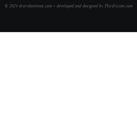
© 2024 dravidantimes.com – developed and designed by Thirdvizion.com