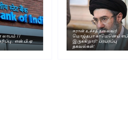
ஈரான் உச்சத் தலைவர்
ர லாபம் 11
மொஜ்தபா காமெனெய் எப்
ிப்பு.. என்.பி.ஏ
இருக்கிறார்? பரபரப்பு
தகவல்கள்!