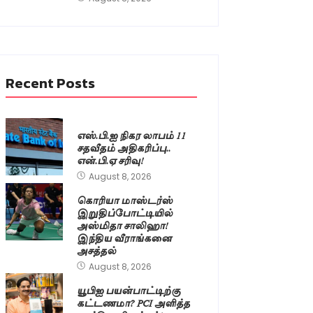
Recent Posts
எஸ்.பி.ஐ நிகர லாபம் 11
சதவீதம் அதிகரிப்பு..
என்.பி.ஏ சரிவு!
August 8, 2026
கொரியா மாஸ்டர்ஸ்
இறுதிப்போட்டியில்
அஸ்மிதா சாலிஹா!
இந்திய வீராங்கனை
அசத்தல்
August 8, 2026
யூபிஐ பயன்பாட்டிற்கு
கட்டணமா? PCI அளித்த