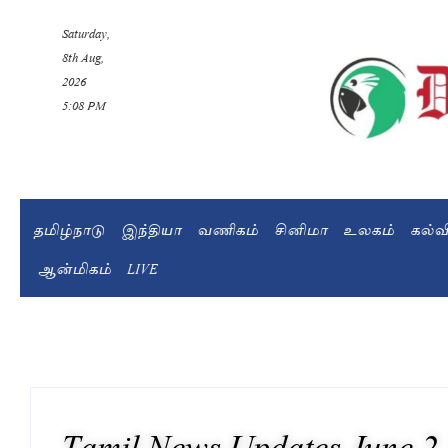
Saturday,
8th Aug,
2026
5:08 PM
தமிழ்நாடு
இந்தியா
வணிகம்
சினிமா
உலகம்
கல்
ஆன்மிகம்
LIVE
Tamil News Updates June 