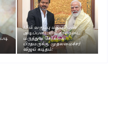
12-ம் வகுப்பு மதிப்பெண்
அடிப்படையில் கால்நடை
படி
மருத்துவ சேர்க்கை..
பிரதமருக்கு, முதலமைச்சர்
விஜய் கடிதம்!