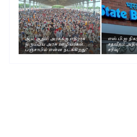
ஆம் ஆத்மி அரசுக்கு எதிராக
எஸ்.பி.ஐ நிக
திரும்பிய அரசு ஊழியர்கள்..
சதவீதம் அதிகர
பஞ்சாபில் என்ன நடக்கிறது?
சரிவு!