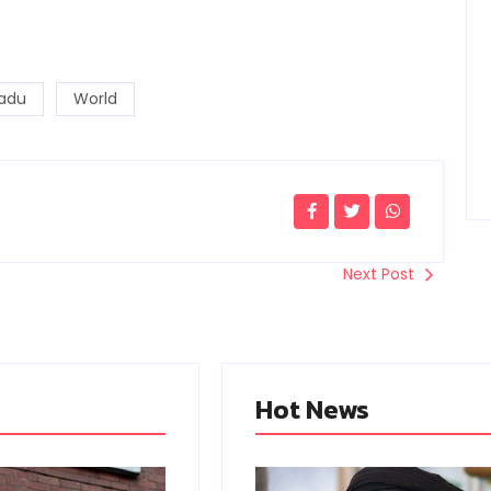
Nadu
World
Next Post
Hot News