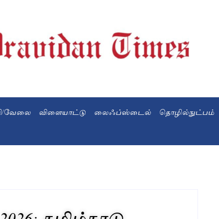
வி/வேலை
விளையாட்டு
லைஃப்ஸ்டைல்
தொழில்நுட்பம்
2 2026: தமிழ்நாடு