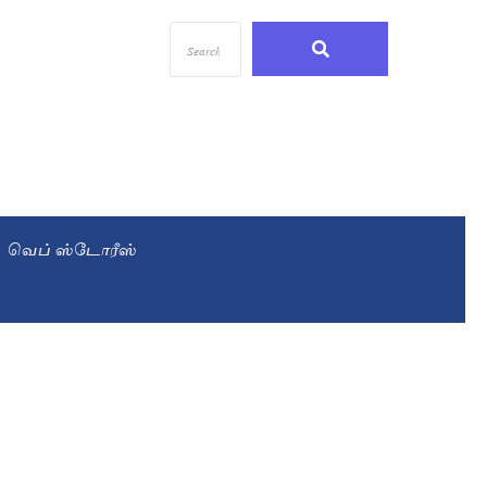
வெப் ஸ்டோரீஸ்