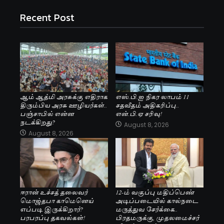
Recent Post
ஆம் ஆத்மி அரசுக்கு எதிராக
எஸ்.பி.ஐ நிகர லாபம் 11
திரும்பிய அரசு ஊழியர்கள்..
சதவீதம் அதிகரிப்பு..
பஞ்சாபில் என்ன
என்.பி.ஏ சரிவு!
நடக்கிறது?
August 8, 2026
August 8, 2026
ஈரான் உச்சத் தலைவர்
12-ம் வகுப்பு மதிப்பெண்
மொஜ்தபா காமெனெய்
அடிப்படையில் கால்நடை
எப்படி இருக்கிறார்?
மருத்துவ சேர்க்கை..
பரபரப்பு தகவல்கள்!
பிரதமருக்கு, முதலமைச்சர்