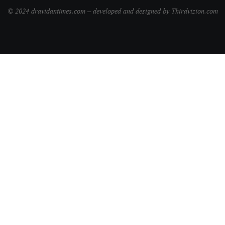
© 2024 dravidantimes.com – developed and designed by Thirdvizion.com