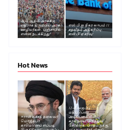
ஆம் ஆத்மி அரசுக்கு
எதிராக திரும்பிய அரசு
எஸ்.பி.ஐ நிகர லாபம் 11
ஊழியர்கள்.. பஞ்சாபில்
சதவீதம் அதிகரிப்பு..
என்ன நடக்கிறது?
என்.பி.ஏ சரிவு!
Hot News
12-ம் வகுப்பு
மதிப்பெண்
ஈரான் உச்சத் தலைவர்
அடிப்படையில்
மொஜ்தபா
கால்நடை மருத்துவ
காமெனெய் எப்படி
சேர்க்கை.. பிரதமருக்கு,
இருக்கிறார்? பரபரப்பு
முதலமைச்சர் விஜய்