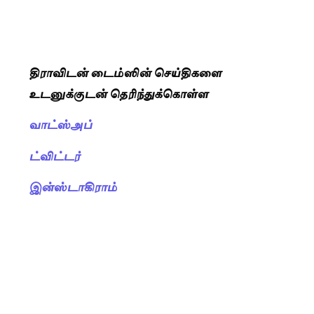
திராவிடன் டைம்ஸின் செய்திகளை
உடனுக்குடன் தெரிந்துக்கொள்ள
வாட்ஸ்அப்
ட்விட்டர்
இன்ஸ்டாகிராம்