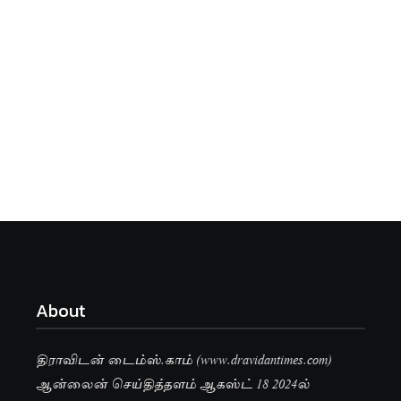
About
திராவிடன் டைம்ஸ்.காம் (www.dravidantimes.com)
ஆன்லைன் செய்தித்தளம் ஆகஸ்ட் 18 2024ல்