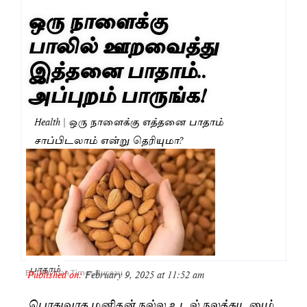
ஒரு நாளைக்கு
பாலில் ஊறவைத்து
இத்தனை பாதாம்..
அப்புறம் பாருங்க!
Health | ஒரு நாளைக்கு எத்தனை பாதாம்
சாப்பிடலாம் என்று தெரியுமா?
பாதாம்
Published on:
February 9, 2025 at 11:52 am
By
Dravidan Times Bureau
பொதுவாக மனிதன் நல்ல உடல் நலத்துடனும்