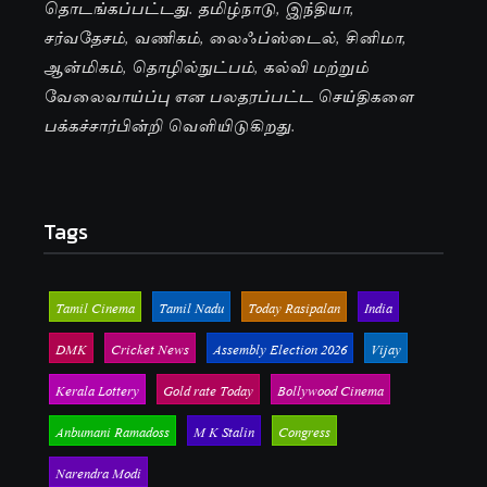
தொடங்கப்பட்டது. தமிழ்நாடு, இந்தியா,
சர்வதேசம், வணிகம், லைஃப்ஸ்டைல், சினிமா,
ஆன்மிகம், தொழில்நுட்பம், கல்வி மற்றும்
வேலைவாய்ப்பு என பலதரப்பட்ட செய்திகளை
பக்கச்சார்பின்றி வெளியிடுகிறது.
Tags
Tamil Cinema
Tamil Nadu
Today Rasipalan
India
DMK
Cricket News
Assembly Election 2026
Vijay
Kerala Lottery
Gold rate Today
Bollywood Cinema
Anbumani Ramadoss
M K Stalin
Congress
Narendra Modi