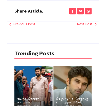
Share Article:
Previous Post
Next Post
Trending Posts
சும்மா.. கெத்தா
நெருப்பு டா.. நெருங்கு
ஸ்டைலா..
டா.. துருவ் விக்ரம்
காரைக்குடியில்
படம்.. இசை யார்