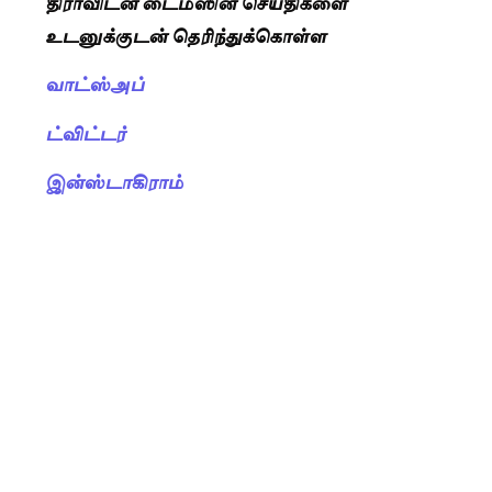
திராவிடன் டைம்ஸின் செய்திகளை
உடனுக்குடன் தெரிந்துக்கொள்ள
வாட்ஸ்அப்
ட்விட்டர்
இன்ஸ்டாகிராம்