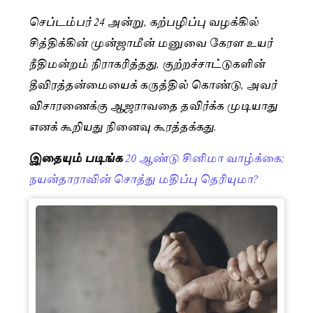
செப்டம்பர் 24 அன்று, கற்பழிப்பு வழக்கில்
சித்திக்கின் முன்ஜாமீன் மனுவை கேரள உயர்
நீதிமன்றம் நிராகரித்தது, குற்றச்சாட்டுகளின்
தீவிரத்தன்மையைக் கருத்தில் கொண்டு, அவர்
விசாரணைக்கு ஆஜராவதை தவிர்க்க முடியாது
எனக் கூறியது நினைவு கூரத்தக்கது.
இதையும் படிங்க
20 ஆண்டு சினிமா வாழ்க்கை;
நயன்தாராவின் சொத்து மதிப்பு தெரியுமா?