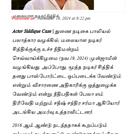
மலையாள நடிகர் சித்திக்
Published on:
November 19, 2024 at 9:22 pm
By
Dravidan Times Bureau
Actor Siddique Case |
துணை நடிகை பாலியல்
பலாத்கார வழக்கில், மலையாள நடிகர்
சித்திக்குக்கு உச்ச நீதிமன்றம்
செவ்வாய்க்கிழமை (நவ.19, 2024) முன்ஜாமீன்
வழங்கியது. அப்போது, மூத்த நடிகர் சித்திக்
தனது பாஸ்போர்ட்டை ஒப்படைக்க வேண்டும்
என்றும் விசாரணை அதிகாரிக்கு ஒத்துழைக்க
வேண்டும் என்று நீதிபதிகள் பேலா எம்
திரிவேதி மற்றும் சதீஷ் சந்திர சர்மா ஆகியோர்
அடங்கிய அமர்வு உத்தரவிட்டனர்.
2016 ஆம் ஆண்டு நடந்ததாகக் கூறப்படும்
சம்பவம் நடந்து எட்டு ஆண்டுகளுக்குப் பிறகு,