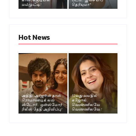
மம்முட்டி!
தெரியுமா?
Hot News
அதிதி- அர்ஜூன் தாஸ்
52வது வயதில்
ரொமாண்டிக் லவ்
கஜோல்..
ஸ்டோரி.. ஒன்ஸ்மோர்
வெண்ணிலவே
ரிலீஸ் தேதி அறிவிப்பு!
வெண்ணிலவே.!