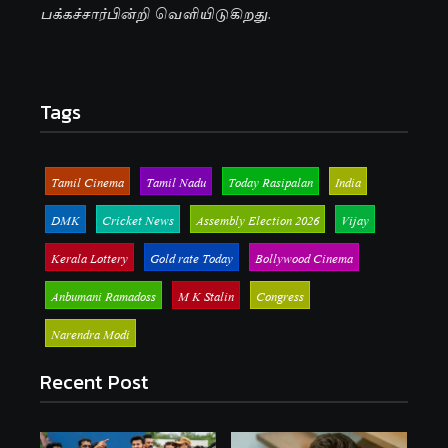
பக்கச்சார்பின்றி வெளியிடுகிறது.
Tags
Tamil Cinema
Tamil Nadu
Today Rasipalan
India
DMK
Cricket News
Assembly Election 2026
Vijay
Kerala Lottery
Gold rate Today
Bollywood Cinema
Anbumani Ramadoss
M K Stalin
Congress
Narendra Modi
Recent Post