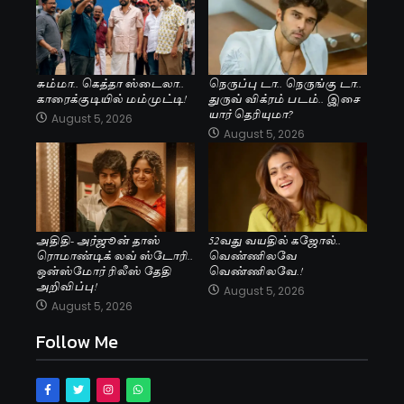
சும்மா.. கெத்தா ஸ்டைலா..
நெருப்பு டா.. நெருங்கு டா..
காரைக்குடியில் மம்முட்டி!
துருவ் விக்ரம் படம்.. இசை
யார் தெரியுமா?
August 5, 2026
August 5, 2026
அதிதி- அர்ஜூன் தாஸ்
52வது வயதில் கஜோல்..
ரொமாண்டிக் லவ் ஸ்டோரி..
வெண்ணிலவே
ஒன்ஸ்மோர் ரிலீஸ் தேதி
வெண்ணிலவே.!
அறிவிப்பு!
August 5, 2026
August 5, 2026
Follow Me