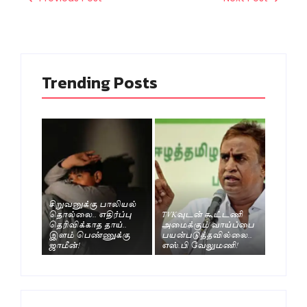
Trending Posts
சிறுவனுக்கு பாலியல்
தொல்லை.. எதிர்ப்பு
TVKவுடன் கூட்டணி
தெரிவிக்காத தாய்..
அமைக்கும் வாய்ப்பை
இளம் பெண்ணுக்கு
பயன்படுத்தவில்லை..
ஜாமீன்!
எஸ்.பி வேலுமணி!