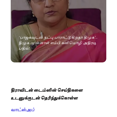
‘பாஜகவுடன் நட்பு பாராட்டுகிறதா திமுக’..
திமுக முன்னாள் எம்பி கனிமொழி அதிரடி
பதில்!
திராவிடன் டைம்ஸின் செய்திகளை
உடனுக்குடன் தெரிந்துக்கொள்ள
வாட்ஸ்அப்