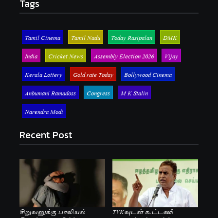
Tags
Tamil Cinema
Tamil Nadu
Today Rasipalan
DMK
India
Cricket News
Assembly Election 2026
Vijay
Kerala Lottery
Gold rate Today
Bollywood Cinema
Anbumani Ramadoss
Congress
M K Stalin
Narendra Modi
Recent Post
சிறுவனுக்கு பாலியல்
TVKவுடன் கூட்டணி