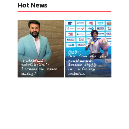
Hot News
இந்திய
பேட்மிண்டனில் புதிய
ரசிகர்களிடம்
நாயகி உதயம்..
மன்னிப்பு கேட்ட
சீனாவை வீழ்த்தி
மோகன்லால்.. என்ன
பட்டம் வென்ற
நடந்தது?
அஷ்மிதா!