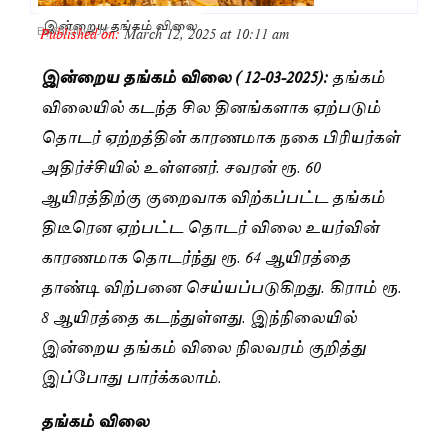
இன்றைய தங்கம் விலை
Published on:
March 12, 2025 at 10:11 am
By
Saranya JK
இன்றைய தங்கம் விலை ( 12-03-2025):
தங்கம்
விலையில் கடந்த சில தினங்களாக ஏற்படும்
தொடர் ஏற்றத்தின் காரணமாக நகை பிரியர்கள்
அதிர்ச்சியில் உள்ளனர். சவரன் ரூ. 60
ஆயிரத்திற்கு குறைவாக விற்கப்பட்ட தங்கம்
திடீரென ஏற்பட்ட தொடர் விலை உயர்வின்
காரணமாக தொடர்ந்து ரூ. 64 ஆயிரத்தை
தாண்டி விற்பனை செய்யப்படுகிறது. கிராம் ரூ.
8 ஆயிரத்தை கடந்துள்ளது. இந்நிலையில்
இன்றைய தங்கம் விலை நிலவரம் குறித்து
இப்போது பார்க்கலாம்.
தங்கம் விலை