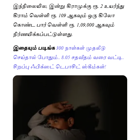
இந்நிலையில, இன்று கிராமுக்கு ரூ. 2 உயர்ந்து
கிராம் வெள்ளி ரூ. 109 ஆகவும் ஒரு கிலோ
கொண்ட பார் வெள்ளி ரூ. 1,09,000 ஆகவும்
நிர்ணயிக்கப்பட்டுள்ளது.
இதையும் படிங்க
300 நாள்கள் முதலீடு
செய்தால் போதும்.. 8.05 சதவீதம் வரை வட்டி..
சிறப்பு ஃபிக்ஸட் டெபாசிட் ஸ்கீம்கள்!