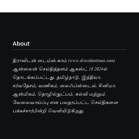
About
திராவிடன் டைம்ஸ்.காம் (www.dravidantimes.com)
ஆன்லைன் செய்தித்தளம் ஆகஸ்ட் 18 2024ல்
தொடங்கப்பட்டது. தமிழ்நாடு, இந்தியா,
சர்வதேசம், வணிகம், லைஃப்ஸ்டைல், சினிமா,
ஆன்மிகம், தொழில்நுட்பம், கல்வி மற்றும்
வேலைவாய்ப்பு என பலதரப்பட்ட செய்திகளை
பக்கச்சார்பின்றி வெளியிடுகிறது.