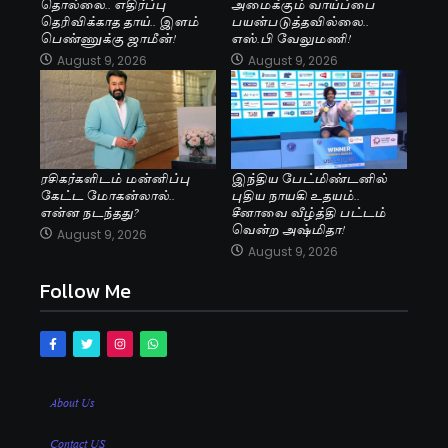
தொல்லை.. எதிர்ப்பு
அமைக்கும் வாய்ப்பை
தெரிவிக்காத தாய்.. இளம்
பயன்படுத்தவில்லை..
பெண்ணுக்கு ஜாமீன்!
எஸ்.பி வேலுமணி!
August 9, 2026
August 9, 2026
ரசிகர்களிடம் மன்னிப்பு
இந்திய பேட்மிண்டனில்
கேட்ட மோகன்லால்..
புதிய நாயகி உதயம்..
என்ன நடந்தது?
சீனாவை வீழ்த்தி பட்டம்
வென்ற அஷ்மிதா!
August 9, 2026
August 9, 2026
Follow Me
About Us
Contact US