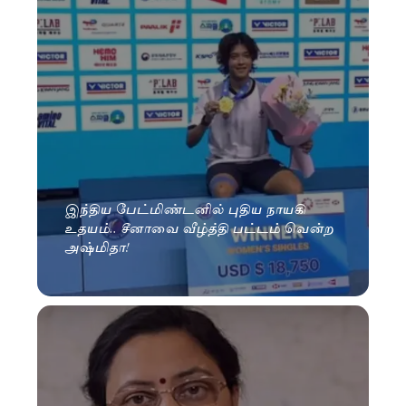
இந்திய பேட்மிண்டனில் புதிய நாயகி
உதயம்.. சீனாவை வீழ்த்தி பட்டம் வென்ற
அஷ்மிதா!