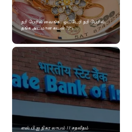
நரி பேரில் வைங்க.. ஓட்டேரி நரி பேரில்..
தங்க அடமான கடன் 70%
எஸ்.பி.ஐ நிகர லாபம் 11 சதவீதம்