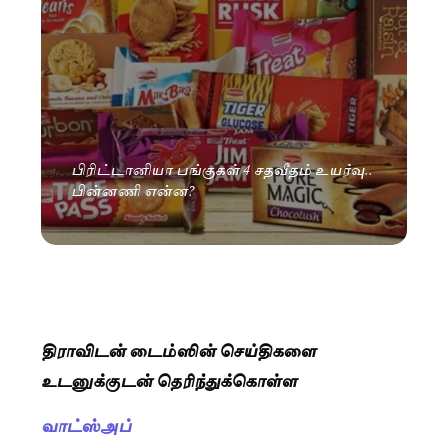
பிரிட்டானியா பங்குகள் 4 சதவீதம் உயர்வு..
பின்னணி என்ன?
திராவிடன் டைம்ஸின் செய்திகளை
உடனுக்குடன் தெரிந்துக்கொள்ள
வாட்ஸ்அப்