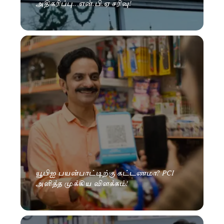
அதிகரிப்பு.. என்.பி.ஏ சரிவு!
யூபிஐ பயன்பாட்டிற்கு கட்டணமா? PCI
அளித்த முக்கிய விளக்கம்!