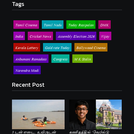
Tags
Tamil Cinema
Tamil Nadu
Today Rasipalan
DMK
India
Cricket News
Assembly Election 2026
Vijay
Kerala Lottery
Gold rate Today
Bollywood Cinema
Anbumani Ramadoss
Congress
M K Stalin
Narendra Modi
Recent Post
3 டன் எடை.. உயிருடன்
கணிதத்தில் ‘வேர்ல்டு