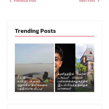
Previous Post
Next Post
Trending Posts
கணிதத்தில் ‘வேர்ல்டு
3 டன் எடை..
டாப்பர்’.. பிரவுன்
உயிருடன் கரை
பல்கலைக்கழகத்தில்
ஒதுங்கிய திமிங்கலம்
இடம்பிடித்த தமிழக
பத்திரமாக மீட்பு!
மாணவர்!