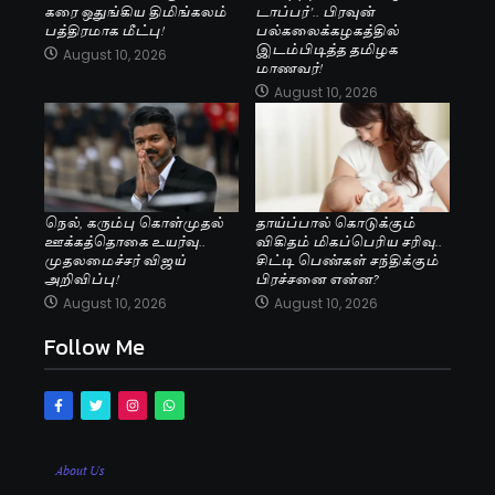
கரை ஒதுங்கிய திமிங்கலம்
டாப்பர்’.. பிரவுன்
பத்திரமாக மீட்பு!
பல்கலைக்கழகத்தில்
இடம்பிடித்த தமிழக
August 10, 2026
மாணவர்!
August 10, 2026
நெல், கரும்பு கொள்முதல்
தாய்ப்பால் கொடுக்கும்
ஊக்கத்தொகை உயர்வு..
விகிதம் மிகப்பெரிய சரிவு..
முதலமைச்சர் விஜய்
சிட்டி பெண்கள் சந்திக்கும்
அறிவிப்பு!
பிரச்சனை என்ன?
August 10, 2026
August 10, 2026
Follow Me
About Us