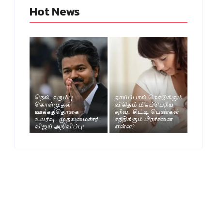
Hot News
நெல், கரும்பு
தாய்ப்பால் கொடுக்கும்
கொள்முதல்
விகிதம் மிகப்பெரிய
ஊக்கத்தொகை
சரிவு.. சிட்டி பெண்கள்
உயர்வு.. முதலமைச்சர்
சந்திக்கும் பிரச்சனை
விஜய் அறிவிப்பு!
என்ன?