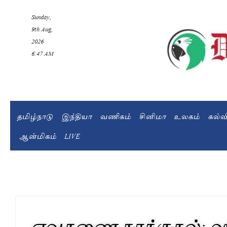
Sunday,
9th Aug,
2026
6:47 AM
தமிழ்நாடு
இந்தியா
வணிகம்
சினிமா
உலகம்
கல்
ஆன்மிகம்
LIVE
ஏவுகணை தாக்குதல்; ஹ