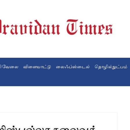
வி/வேலை
விளையாட்டு
லைஃப்ஸ்டைல்
தொழில்நுட்பம்
ிஸ்புல்லா தலைவர்