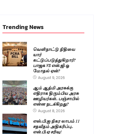
Trending News
வெளிநாட்டு நிதியை
யார்
கட்டுப்படுத்துகிறார்?
பாஜக VS என்.ஜி.ஓ
மோதல் ஏன்?
August 9, 2026
ஆம் ஆத்மி அரசுக்கு
எதிராக திரும்பிய அரசு
ஊழியர்கள்.. பஞ்சாபில்
என்ன நடக்கிறது?
August 8, 2026
எஸ்.பி.ஐ நிகர லாபம் 11
சதவீதம் அதிகரிப்பு..
என்.பி.ஏ சரிவு!