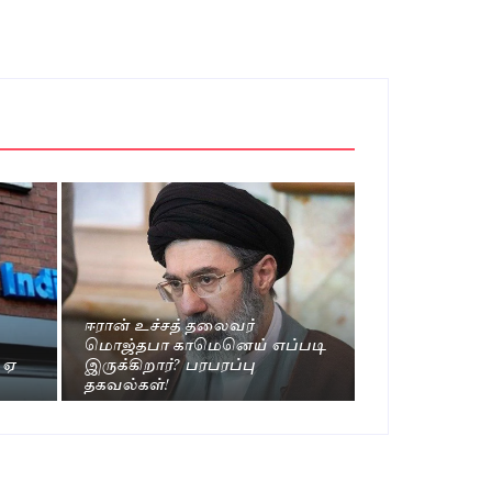
ஈரான் உச்சத் தலைவர்
மொஜ்தபா காமெனெய் எப்படி
.ஏ
இருக்கிறார்? பரபரப்பு
தகவல்கள்!