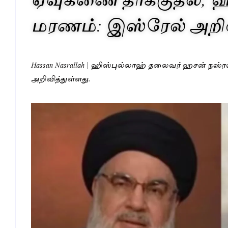
மரணம்: இஸ்ரேல் அறிவ
Hassan Nasrallah | ஹிஸ்புல்லாஹ் தலைவர் ஹசன் நஸ
அறிவித்துள்ளது.