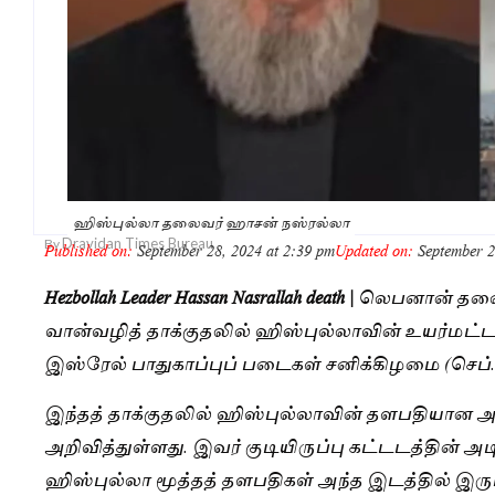
ஹிஸ்புல்லா தலைவர் ஹாசன் நஸ்ரல்லா
Dravidan Times Bureau
By
Published on:
September 28, 2024 at 2:39 pm
Updated on:
September 2
Hezbollah Leader Hassan Nasrallah death |
லெபனான் தலைநக
வான்வழித் தாக்குதலில் ஹிஸ்புல்லாவின் உயர்ம
இஸ்ரேல் பாதுகாப்புப் படைகள் சனிக்கிழமை (செப்.2
இந்தத் தாக்குதலில் ஹிஸ்புல்லாவின் தளபதியான அ
அறிவித்துள்ளது. இவர் குடியிருப்பு கட்டடத்தின் அட
ஹிஸ்புல்லா மூத்தத் தளபதிகள் அந்த இடத்தில் இரு