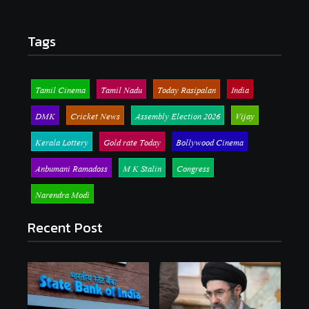
Tags
Tamil Cinema
Tamil Nadu
Today Rasipalan
India
DMK
Cricket News
Assembly Election 2026
Vijay
Kerala Lottery
Gold rate Today
Bollywood Cinema
Anbumani Ramadoss
M K Stalin
Congress
Narendra Modi
Recent Post