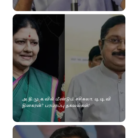
அ.தி.மு.க.வில் மீண்டும் சசிகலா, டி.டி.வி
தினகரன்? பரபரப்பு தகவல்கள்!