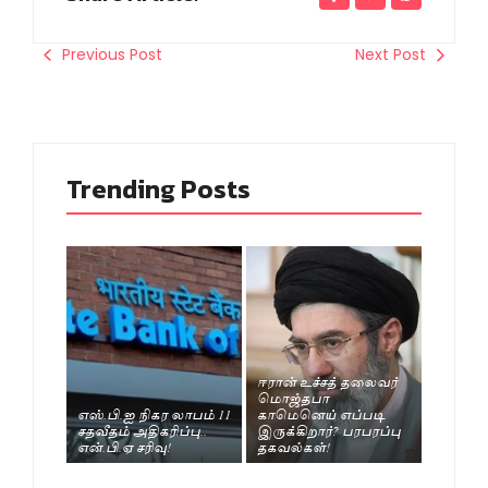
Previous Post
Next Post
Trending Posts
ஈரான் உச்சத் தலைவர்
மொஜ்தபா
எஸ்.பி.ஐ நிகர லாபம் 11
காமெனெய் எப்படி
சதவீதம் அதிகரிப்பு..
இருக்கிறார்? பரபரப்பு
என்.பி.ஏ சரிவு!
தகவல்கள்!