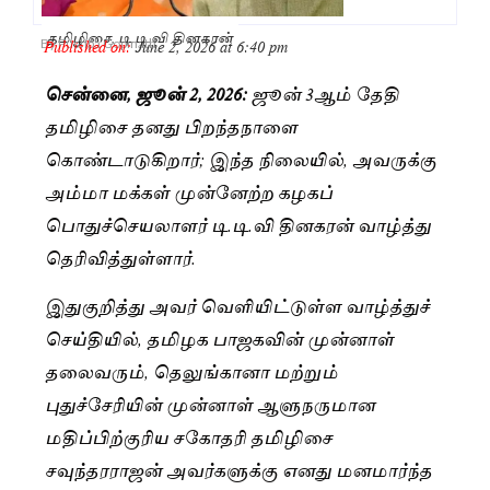
தமிழிசை, டி.டி.வி தினகரன்
Published on:
June 2, 2026 at 6:40 pm
By
Pushpa Gopinath
சென்னை, ஜூன் 2, 2026:
ஜூன் 3ஆம் தேதி
தமிழிசை தனது பிறந்தநாளை
கொண்டாடுகிறார்; இந்த நிலையில், அவருக்கு
அம்மா மக்கள் முன்னேற்ற கழகப்
பொதுச்செயலாளர் டி.டி.வி தினகரன் வாழ்த்து
தெரிவித்துள்ளார்.
இதுகுறித்து அவர் வெளியிட்டுள்ள வாழ்த்துச்
செய்தியில், தமிழக பாஜகவின் முன்னாள்
தலைவரும், தெலுங்கானா மற்றும்
புதுச்சேரியின் முன்னாள் ஆளுநருமான
மதிப்பிற்குரிய சகோதரி தமிழிசை
சவுந்தரராஜன் அவர்களுக்கு எனது மனமார்ந்த