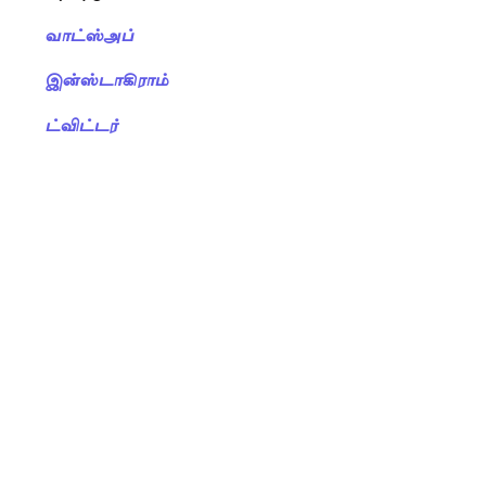
வாட்ஸ்அப்
இன்ஸ்டாகிராம்
ட்விட்டர்