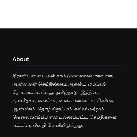
About
திராவிடன் டைம்ஸ்.காம் (www.dravidantimes.com)
ஆன்லைன் செய்தித்தளம் ஆகஸ்ட் 18 2024ல்
தொடங்கப்பட்டது. தமிழ்நாடு, இந்தியா,
சர்வதேசம், வணிகம், லைஃப்ஸ்டைல், சினிமா,
ஆன்மிகம், தொழில்நுட்பம், கல்வி மற்றும்
வேலைவாய்ப்பு என பலதரப்பட்ட செய்திகளை
பக்கச்சார்பின்றி வெளியிடுகிறது.