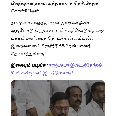
பிறந்தநாள் நல்வாழ்த்துகளைத் தெரிவித்துக்
கொள்கிறேன்.
தமிழிசை சவுந்தரராஜன் அவர்கள் நீண்ட
ஆயுளோடும், பூரண உடல் நலத்தோடும் தனது
மக்கள் பணியைத் தொடர எல்லாம்வல்ல
இறைவனைப் பிரார்த்திக்கிறேன்” எனத்
தெரிவித்துள்ளார்.
இதையும் படிங்க :
ராஜ்யசபா இடைத்தேர்தல்..
சி.வி சண்முகம் இடத்தில் யார்?