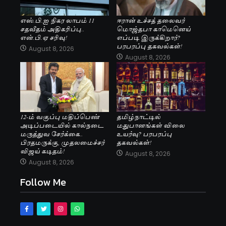
எஸ்.பி.ஐ நிகர லாபம் 11
ஈரான் உச்சத் தலைவர்
சதவீதம் அதிகரிப்பு..
மொஜ்தபா காமெனெய்
என்.பி.ஏ சரிவு!
எப்படி இருக்கிறார்?
பரபரப்பு தகவல்கள்!
August 8, 2026
August 8, 2026
12-ம் வகுப்பு மதிப்பெண்
தமிழ்நாட்டில்
அடிப்படையில் கால்நடை
மதுபானங்கள் விலை
மருத்துவ சேர்க்கை..
உயர்வு? பரபரப்பு
பிரதமருக்கு, முதலமைச்சர்
தகவல்கள்!
விஜய் கடிதம்!
August 8, 2026
August 8, 2026
Follow Me