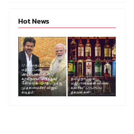
Hot News
12-ம் வகுப்பு
மதிப்பெண்
அடிப்படையில்
கால்நடை மருத்துவ
தமிழ்நாட்டில்
சேர்க்கை.. பிரதமருக்கு,
மதுபானங்கள் விலை
முதலமைச்சர் விஜய்
உயர்வு? பரபரப்பு
கடிதம்!
தகவல்கள்!