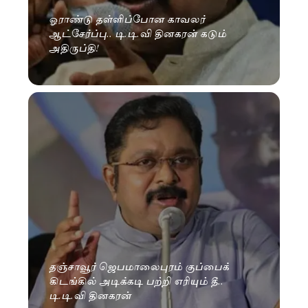
ஓராண்டு தள்ளிப்போன காவலர்
ஆட்சேர்ப்பு.. டி.டி.வி தினகரன் கடும்
அதிருப்தி!
தஞ்சாவூர் ஜெபமாலைபுரம் குப்பைக்
கிடங்கில் அடிக்கடி பற்றி எரியும் தீ..
டி.டி.வி தினகரன்