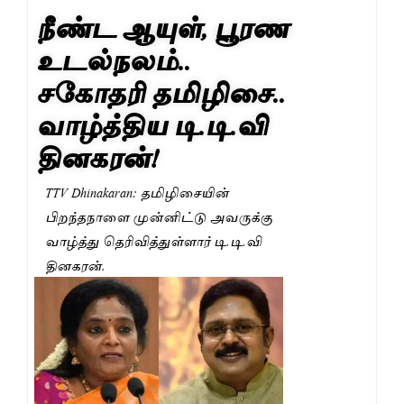
நீண்ட ஆயுள், பூரண
உடல்நலம்..
சகோதரி தமிழிசை..
வாழ்த்திய டி.டி.வி
தினகரன்!
TTV Dhinakaran: தமிழிசையின்
பிறந்தநாளை முன்னிட்டு அவருக்கு
வாழ்த்து தெரிவித்துள்ளார் டி.டி.வி
தினகரன்.