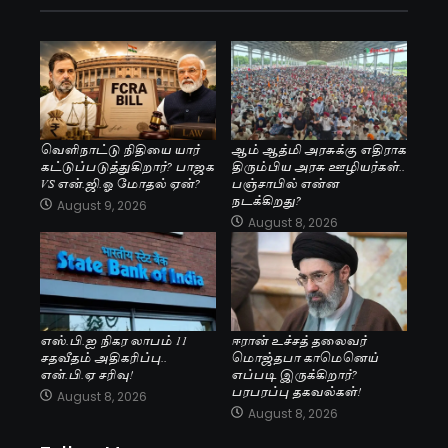
வெளிநாட்டு நிதியை யார்
ஆம் ஆத்மி அரசுக்கு எதிராக
கட்டுப்படுத்துகிறார்? பாஜக
திரும்பிய அரசு ஊழியர்கள்..
VS என்.ஜி.ஓ மோதல் ஏன்?
பஞ்சாபில் என்ன
நடக்கிறது?
August 9, 2026
August 8, 2026
எஸ்.பி.ஐ நிகர லாபம் 11
ஈரான் உச்சத் தலைவர்
சதவீதம் அதிகரிப்பு..
மொஜ்தபா காமெனெய்
என்.பி.ஏ சரிவு!
எப்படி இருக்கிறார்?
பரபரப்பு தகவல்கள்!
August 8, 2026
August 8, 2026