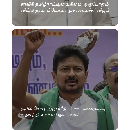
காவிரி தமிழ்நாட்டின் உரிமை; ஒருபோதும்
விட்டு தரமாட்டோம்.. முதலமைச்சர் விஜய்
ரூ.100 கோடி இழப்பீடு.. 2 ஊடகங்களுக்கு
உதயநிதி வக்கீல் நோட்டீஸ்!