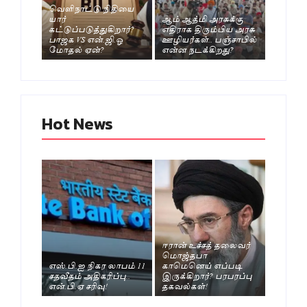
வெளிநாட்டு நிதியை
யார்
ஆம் ஆத்மி அரசுக்கு
கட்டுப்படுத்துகிறார்?
எதிராக திரும்பிய அரசு
பாஜக VS என்.ஜி.ஓ
ஊழியர்கள்.. பஞ்சாபில்
மோதல் ஏன்?
என்ன நடக்கிறது?
Hot News
ஈரான் உச்சத் தலைவர்
மொஜ்தபா
எஸ்.பி.ஐ நிகர லாபம் 11
காமெனெய் எப்படி
சதவீதம் அதிகரிப்பு..
இருக்கிறார்? பரபரப்பு
என்.பி.ஏ சரிவு!
தகவல்கள்!