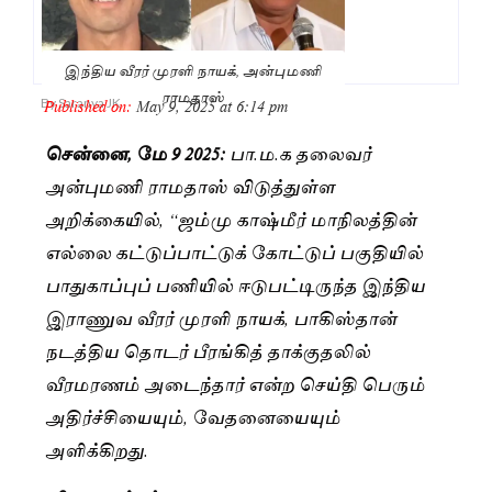
இந்திய வீரர் முரளி நாயக், அன்புமணி
ராமதாஸ்
Published on:
May 9, 2025 at 6:14 pm
By
Saranya JK
சென்னை, மே 9 2025:
பா.ம.க தலைவர்
அன்புமணி ராமதாஸ் விடுத்துள்ள
அறிக்கையில், “ஜம்மு காஷ்மீர் மாநிலத்தின்
எல்லை கட்டுப்பாட்டுக் கோட்டுப் பகுதியில்
பாதுகாப்புப் பணியில் ஈடுபட்டிருந்த இந்திய
இராணுவ வீரர் முரளி நாயக், பாகிஸ்தான்
நடத்திய தொடர் பீரங்கித் தாக்குதலில்
வீரமரணம் அடைந்தார் என்ற செய்தி பெரும்
அதிர்ச்சியையும், வேதனையையும்
அளிக்கிறது.