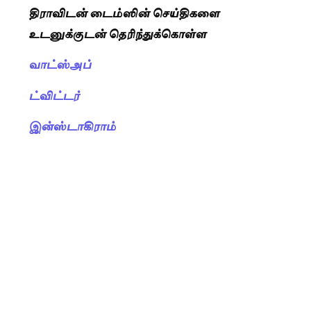
திராவிடன் டைம்ஸின் செய்திகளை
உடனுக்குடன் தெரிந்துக்கொள்ள
வாட்ஸ்அப்
ட்விட்டர்
இன்ஸ்டாகிராம்