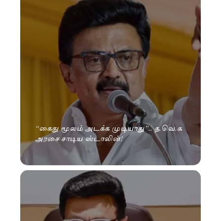
“கைது மூலம் அடக்க முடியாது”.. த.வெ.க
அரசை சாடிய ஸ்டாலின்!