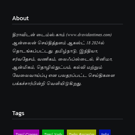
About
திராவிடன் டைம்ஸ்.காம் (www.dravidantimes.com)
ஆன்லைன் செய்தித்தளம் ஆகஸ்ட் 18 2024ல்
தொடங்கப்பட்டது. தமிழ்நாடு, இந்தியா,
சர்வதேசம், வணிகம், லைஃப்ஸ்டைல், சினிமா,
ஆன்மிகம், தொழில்நுட்பம், கல்வி மற்றும்
வேலைவாய்ப்பு என பலதரப்பட்ட செய்திகளை
பக்கச்சார்பின்றி வெளியிடுகிறது.
Tags
Tamil Cinema
Tamil Nadu
Today Rasipalan
India