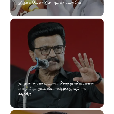
இருக்க வேண்டும்.. மு.க ஸ்டாலின்
தி.மு.க அறக்கட்டளை சொத்து விவரங்கள்
மறைப்பு.. மு.க ஸ்டாலினுக்கு எதிராக
வழக்கு!