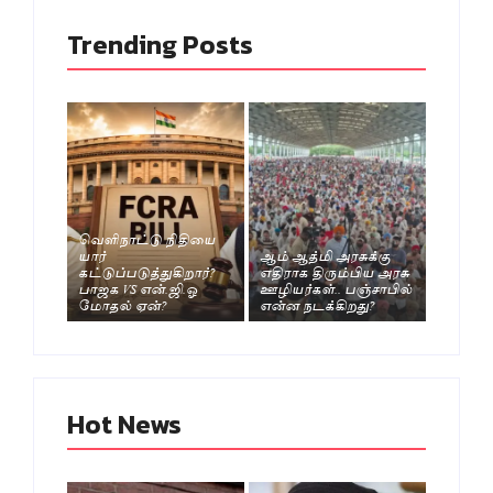
Trending Posts
வெளிநாட்டு நிதியை
யார்
ஆம் ஆத்மி அரசுக்கு
கட்டுப்படுத்துகிறார்?
எதிராக திரும்பிய அரசு
பாஜக VS என்.ஜி.ஓ
ஊழியர்கள்.. பஞ்சாபில்
மோதல் ஏன்?
என்ன நடக்கிறது?
Hot News