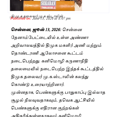
தி.மு.க தலைவர் மு.க ஸ்டாலின்
Published on:
June 13, 2026 at 8:07 pm
By
Saranya JK
சென்னை, ஜூன் 13, 2026:
சென்னை
தேனாம்பேட்டையில் உள்ள அண்ணா
அறிவாலயத்தில் திமுக மகளிர் அணி மற்றும்
தொண்டரணி ஆலோசனை கூட்டம்
நடைபெற்றது. கனிமொழி கருணாநிதி
தலைமையில் நடைபெற்ற இந்தக் கூட்டத்தில்
திமுக தலைவர் மு.க.ஸ்டாலின் கலந்து
கொண்டு உரையாற்றினார்.
முன்னதாக, பெண்களுக்கு பாதுகாப்பு இல்லாத
சூழல் நிலவுவதாகவும், தவெக ஆட்சியில்
பெண்களுக்கு எதிரான குற்றங்கள்
அதிகரித்துள்ளதாகவும் கனிமொழி