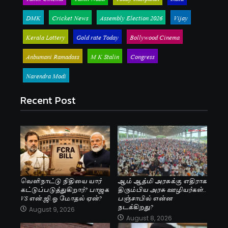
DMK
Cricket News
Assembly Election 2026
Vijay
Kerala Lottery
Gold rate Today
Bollywood Cinema
Anbumani Ramadoss
M K Stalin
Congress
Narendra Modi
Recent Post
வெளிநாட்டு நிதியை யார்
ஆம் ஆத்மி அரசுக்கு எதிராக
கட்டுப்படுத்துகிறார்? பாஜக
திரும்பிய அரசு ஊழியர்கள்..
VS என்.ஜி.ஓ மோதல் ஏன்?
பஞ்சாபில் என்ன
நடக்கிறது?
August 9, 2026
August 8, 2026