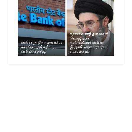
ஈரான் உச்சத் தலைவர்
மொஜ்தபா
எஸ்.பி.ஐ நிகர லாபம் 11
காமெனெய் எப்படி
சதவீதம் அதிகரிப்பு..
இருக்கிறார்? பரபரப்பு
என்.பி.ஏ சரிவு!
தகவல்கள்!