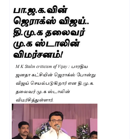
பா.ஜ.க.வின்
ஜெராக்ஸ் விஜய்..
தி.மு.க தலைவர்
மு.க ஸ்டாலின்
விமர்சனம்!
M K Stalin criticism of Vijay : பாரதிய
ஜனதா கட்சியின் ஜெராக்ஸ் போன்று
விஜய் செயல்படுகிறார் என தி.மு.க.
தலைவர் மு.க ஸ்டாலின்
விமர்சித்துள்ளார்.