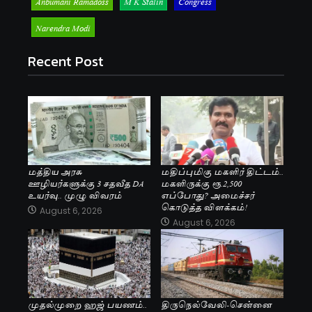
Anbumani Ramadoss
M K Stalin
Congress
Narendra Modi
Recent Post
மத்திய அரசு
மதிப்புமிகு மகளிர் திட்டம்..
ஊழியர்களுக்கு 3 சதவீத DA
மகளிருக்கு ரூ.2,500
உயர்வு.. முழு விவரம்
எப்போது? அமைச்சர்
கொடுத்த விளக்கம்!
August 6, 2026
August 6, 2026
முதல்முறை ஹஜ் பயணம்..
திருநெல்வேலி-சென்னை