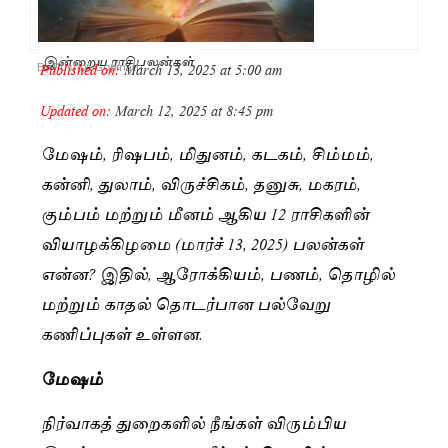
இன்றைய ராசிபலன்கள்
Published on:
March 13, 2025 at 5:00 am
By
Pushpa Gopinath
Updated on:
March 12, 2025 at 8:45 pm
மேஷம், ரிஷபம், மிதுனம், கடகம், சிம்மம்,
கன்னி, துலாம், விருச்சிகம், தனுசு, மகரம்,
கும்பம் மற்றும் மீனம் ஆகிய 12 ராசிகளின்
வியாழக்கிழமை (மார்ச் 13, 2025) பலன்கள்
என்ன? இதில், ஆரோக்கியம், பணம், தொழில்
மற்றும் காதல் தொடர்பான பல்வேறு
கணிப்புகள் உள்ளன.
மேஷம்
நிர்வாகத் துறைகளில் நீங்கள் விரும்பிய