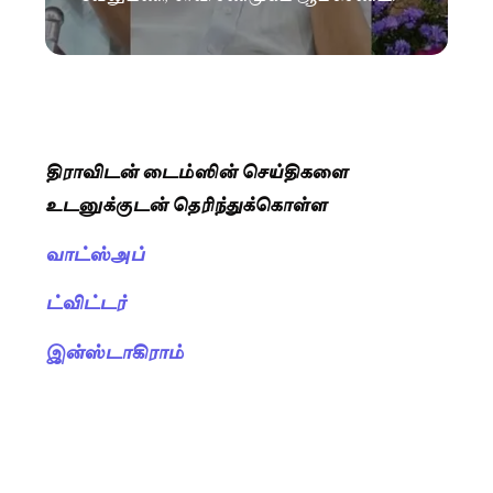
திராவிடன் டைம்ஸின் செய்திகளை
உடனுக்குடன் தெரிந்துக்கொள்ள
வாட்ஸ்அப்
ட்விட்டர்
இன்ஸ்டாகிராம்