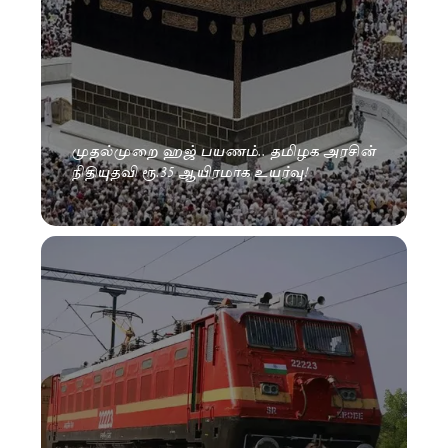
முதல்முறை ஹஜ் பயணம்.. தமிழக அரசின்
நிதியுதவி ரூ.35 ஆயிரமாக உயர்வு!