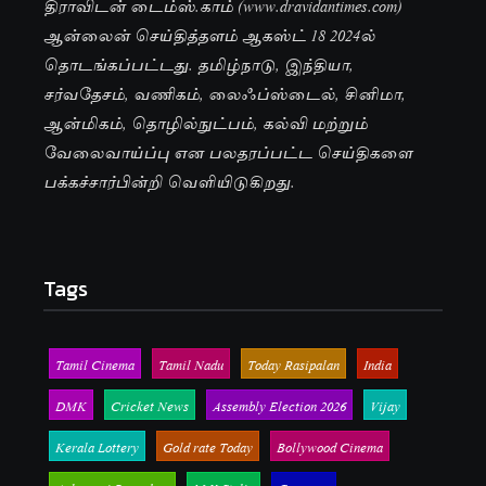
திராவிடன் டைம்ஸ்.காம் (www.dravidantimes.com)
ஆன்லைன் செய்தித்தளம் ஆகஸ்ட் 18 2024ல்
தொடங்கப்பட்டது. தமிழ்நாடு, இந்தியா,
சர்வதேசம், வணிகம், லைஃப்ஸ்டைல், சினிமா,
ஆன்மிகம், தொழில்நுட்பம், கல்வி மற்றும்
வேலைவாய்ப்பு என பலதரப்பட்ட செய்திகளை
பக்கச்சார்பின்றி வெளியிடுகிறது.
Tags
Tamil Cinema
Tamil Nadu
Today Rasipalan
India
DMK
Cricket News
Assembly Election 2026
Vijay
Kerala Lottery
Gold rate Today
Bollywood Cinema