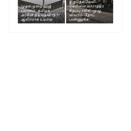
திருநெல்வேலி-
முதல்முறை ஹஜ்
சென்னை வாராந்திர
பயணம்.. தமிழக
சிறப்பு ரயில். முழு
அரசின் நிதியுதவி ரூ.35
விவரம்- நோட்
ஆயிரமாக உயர்வு!
பண்ணுங்க!