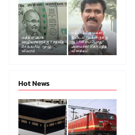
மதிப்புமிகு மகளிர்
மத்திய அரசு
திட்டம்.. மகளிருக்கு
ஊழியர்களுக்கு 3 சதவீத
ரூ.2,500 எப்போது?
DA உயர்வு.. முழு
அமைச்சர் கொடுத்த
விவரம்
விளக்கம்!
Hot News