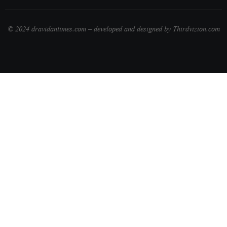
© 2024 dravidantimes.com – developed and designed by Thirdvizion.com