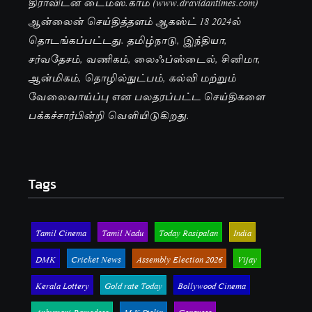
திராவிடன் டைம்ஸ்.காம் (www.dravidantimes.com)
ஆன்லைன் செய்தித்தளம் ஆகஸ்ட் 18 2024ல்
தொடங்கப்பட்டது. தமிழ்நாடு, இந்தியா,
சர்வதேசம், வணிகம், லைஃப்ஸ்டைல், சினிமா,
ஆன்மிகம், தொழில்நுட்பம், கல்வி மற்றும்
வேலைவாய்ப்பு என பலதரப்பட்ட செய்திகளை
பக்கச்சார்பின்றி வெளியிடுகிறது.
Tags
Tamil Cinema
Tamil Nadu
Today Rasipalan
India
DMK
Cricket News
Assembly Election 2026
Vijay
Kerala Lottery
Gold rate Today
Bollywood Cinema
Anbumani Ramadoss
M K Stalin
Congress