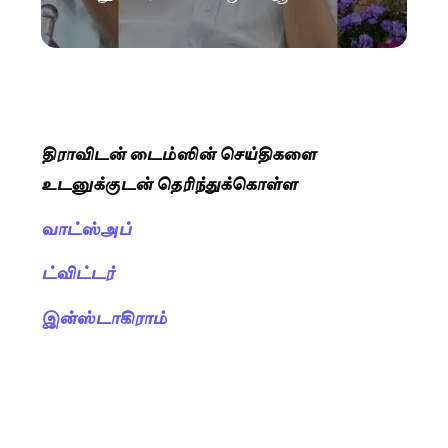
திராவிடன் டைம்ஸின் செய்திகளை
உடனுக்குடன் தெரிந்துக்கொள்ள
வாட்ஸ்அப்
ட்விட்டர்
இன்ஸ்டாகிராம்