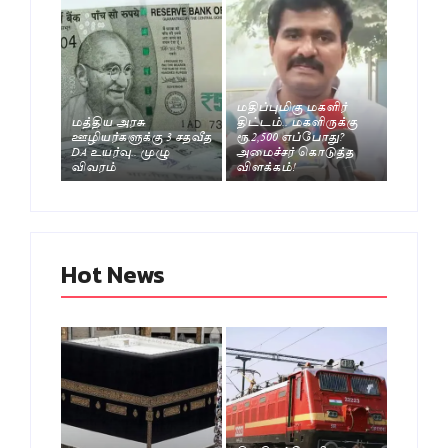
மதிப்புமிகு மகளிர்
மத்திய அரசு
திட்டம்.. மகளிருக்கு
ஊழியர்களுக்கு 3 சதவீத
ரூ.2,500 எப்போது?
DA உயர்வு.. முழு
அமைச்சர் கொடுத்த
விவரம்
விளக்கம்!
Hot News