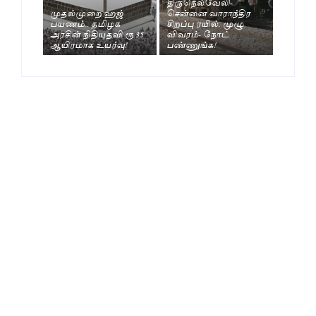
திருநெல்வேலி-
முதல்முறை ஹஜ்
சென்னை வாராந்திர
பயணம்.. தமிழக
சிறப்பு ரயில். முழு
அரசின் நிதியுதவி ரூ.35
விவரம்- நோட்
ஆயிரமாக உயர்வு!
பண்ணுங்க!