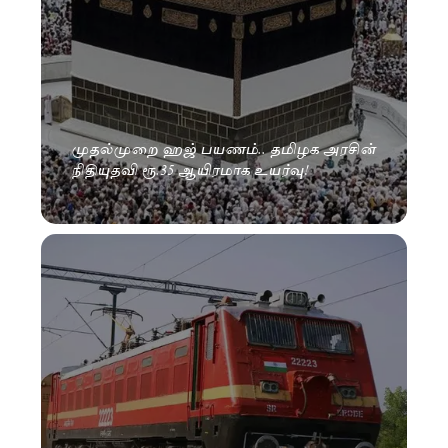
முதல்முறை ஹஜ் பயணம்.. தமிழக அரசின்
நிதியுதவி ரூ.35 ஆயிரமாக உயர்வு!