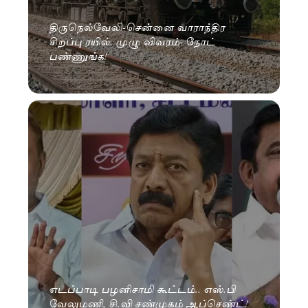
திருநெல்வேலி-சென்னை வாராந்திர
சிறப்பு ரயில். முழு விவரம்- நோட்
பண்ணுங்க!
எடப்பாடி பழனிசாமி கூட்டம்.. எஸ்.பி
வேலுமணி, சி.வி சண்முகம் ஆப்செண்ட்!