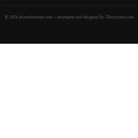
© 2024 dravidantimes.com – developed and designed by Thirdvizion.com