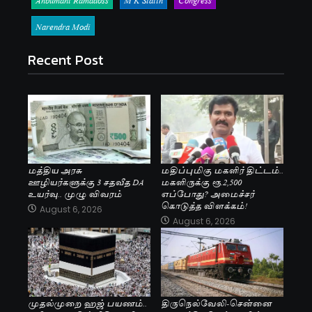
Narendra Modi
Recent Post
மத்திய அரசு
மதிப்புமிகு மகளிர் திட்டம்..
ஊழியர்களுக்கு 3 சதவீத DA
மகளிருக்கு ரூ.2,500
உயர்வு.. முழு விவரம்
எப்போது? அமைச்சர்
கொடுத்த விளக்கம்!
August 6, 2026
August 6, 2026
முதல்முறை ஹஜ் பயணம்..
திருநெல்வேலி-சென்னை