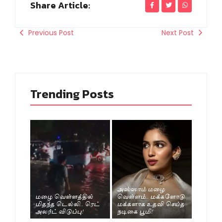
Share Article:
Previous Post
Next Post
Trending Posts
அஸ்ஸாம் மழை
மழை வெள்ளத்தில்
வெள்ளம்.. மக்களோடு
மிதந்த டெல்லி.. ரெட்
மக்களாக உதவி செய்த
அலர்ட் விடுப்பு!
நடிகை பூமி!