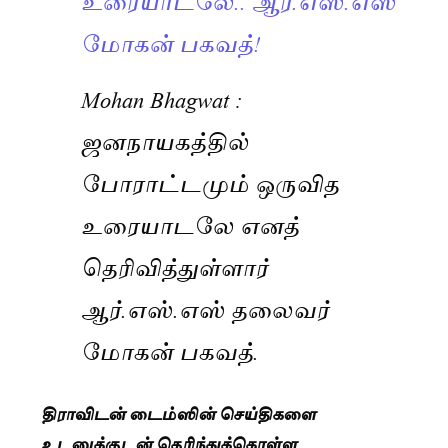
மோகன் பகவத்!
Mohan Bhagwat :
ஜனநாயகத்தில்
போராட்டமும் ஒருவித
உரையாடலே எனத்
தெரிவித்துள்ளார்
ஆர்.எஸ்.எஸ் தலைவர்
மோகன் பகவத்.
திராவிடன் டைம்ஸின் செய்திகளை
உடனுக்குடன் தெரிந்துக்கொள்ள