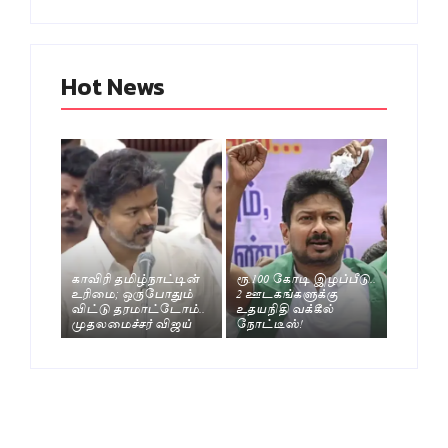
Hot News
காவிரி தமிழ்நாட்டின்
ரூ.100 கோடி இழப்பீடு..
உரிமை; ஒருபோதும்
2 ஊடகங்களுக்கு
விட்டு தரமாட்டோம்..
உதயநிதி வக்கீல்
முதலமைச்சர் விஜய்
நோட்டீஸ்!