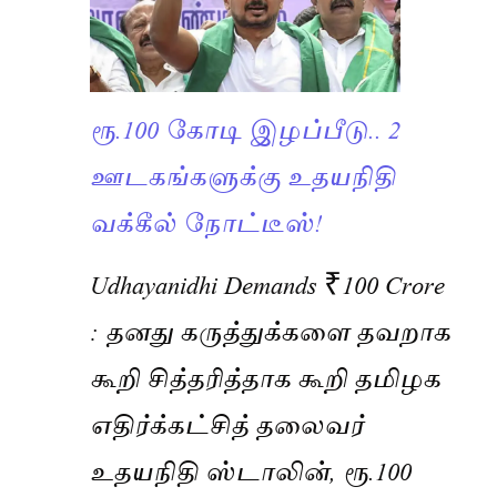
ரூ.100 கோடி இழப்பீடு.. 2
ஊடகங்களுக்கு உதயநிதி
வக்கீல் நோட்டீஸ்!
Udhayanidhi Demands ₹100 Crore
: தனது கருத்துக்களை தவறாக
கூறி சித்தரித்தாக கூறி தமிழக
எதிர்க்கட்சித் தலைவர்
உதயநிதி ஸ்டாலின், ரூ.100