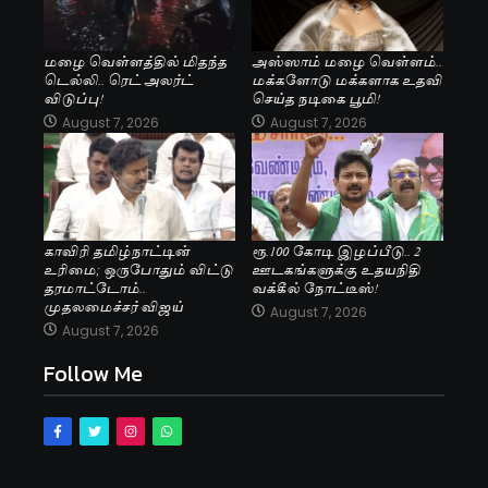
மழை வெள்ளத்தில் மிதந்த
அஸ்ஸாம் மழை வெள்ளம்..
டெல்லி.. ரெட் அலர்ட்
மக்களோடு மக்களாக உதவி
விடுப்பு!
செய்த நடிகை பூமி!
August 7, 2026
August 7, 2026
காவிரி தமிழ்நாட்டின்
ரூ.100 கோடி இழப்பீடு.. 2
உரிமை; ஒருபோதும் விட்டு
ஊடகங்களுக்கு உதயநிதி
தரமாட்டோம்..
வக்கீல் நோட்டீஸ்!
முதலமைச்சர் விஜய்
August 7, 2026
August 7, 2026
Follow Me