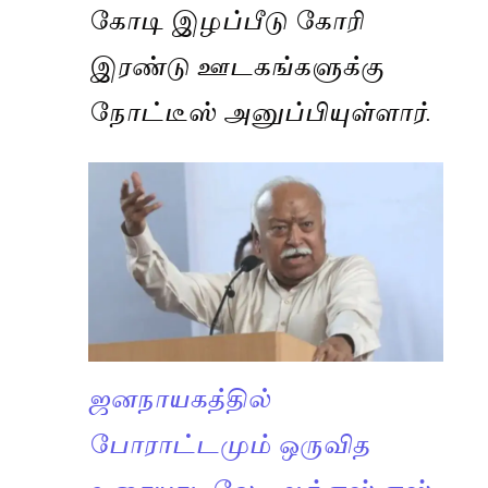
கோடி இழப்பீடு கோரி
இரண்டு ஊடகங்களுக்கு
நோட்டீஸ் அனுப்பியுள்ளார்.
ஜனநாயகத்தில்
போராட்டமும் ஒருவித
உரையாடலே.. ஆர்.எஸ்.எஸ்