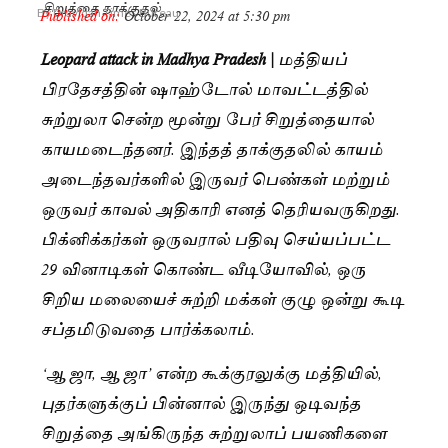
சிறுத்தை தாக்குதல்
Published on:
October 22, 2024 at 5:30 pm
By
Dravidan Times Bureau
Leopard attack in Madhya Pradesh |
மத்தியப்
பிரதேசத்தின் ஷாஹ்டோல் மாவட்டத்தில்
சுற்றுலா சென்ற மூன்று பேர் சிறுத்தையால்
காயமடைந்தனர். இந்தத் தாக்குதலில் காயம்
அடைந்தவர்களில் இருவர் பெண்கள் மற்றும்
ஒருவர் காவல் அதிகாரி எனத் தெரியவருகிறது.
பிக்னிக்கர்கள் ஒருவரால் பதிவு செய்யப்பட்ட
29 வினாடிகள் கொண்ட வீடியோவில், ஒரு
சிறிய மலையைச் சுற்றி மக்கள் குழு ஒன்று கூடி
சப்தமிடுவதை பார்க்கலாம்.
‘ஆ ஜா, ஆ ஜா’ என்ற கூக்குரலுக்கு மத்தியில்,
புதர்களுக்குப் பின்னால் இருந்து ஒடிவந்த
சிறுத்தை அங்கிருந்த சுற்றுலாப் பயணிகளை