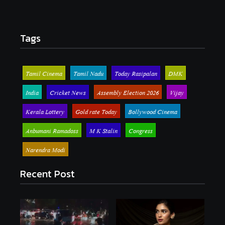
Tags
Tamil Cinema
Tamil Nadu
Today Rasipalan
DMK
India
Cricket News
Assembly Election 2026
Vijay
Kerala Lottery
Gold rate Today
Bollywood Cinema
Anbumani Ramadoss
M K Stalin
Congress
Narendra Modi
Recent Post