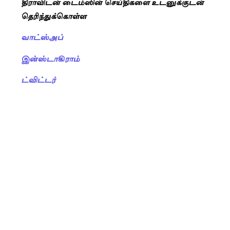
திராவிடன் டைம்ஸின் செய்திகளை உடனுக்குடன்
தெரிந்துக்கொள்ள
வாட்ஸ்அப்
இன்ஸ்டாகிராம்
ட்விட்டர்