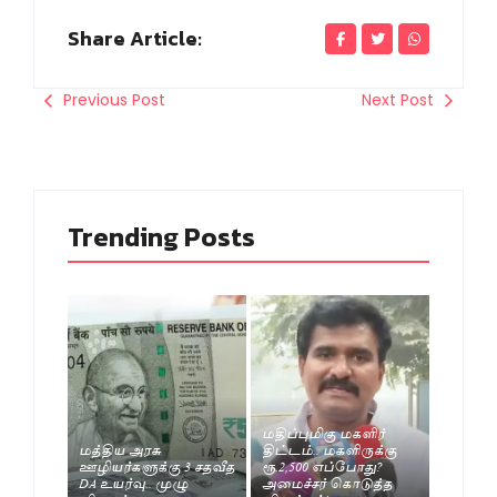
Share Article:
Previous Post
Next Post
Trending Posts
மதிப்புமிகு மகளிர்
மத்திய அரசு
திட்டம்.. மகளிருக்கு
ஊழியர்களுக்கு 3 சதவீத
ரூ.2,500 எப்போது?
DA உயர்வு.. முழு
அமைச்சர் கொடுத்த