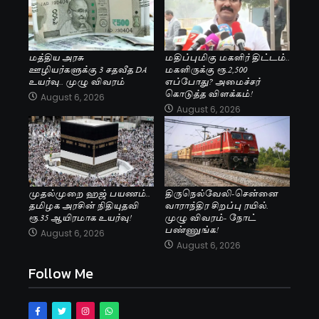
மத்திய அரசு
மதிப்புமிகு மகளிர் திட்டம்..
ஊழியர்களுக்கு 3 சதவீத DA
மகளிருக்கு ரூ.2,500
உயர்வு.. முழு விவரம்
எப்போது? அமைச்சர்
கொடுத்த விளக்கம்!
August 6, 2026
August 6, 2026
முதல்முறை ஹஜ் பயணம்..
திருநெல்வேலி-சென்னை
தமிழக அரசின் நிதியுதவி
வாராந்திர சிறப்பு ரயில்.
ரூ.35 ஆயிரமாக உயர்வு!
முழு விவரம்- நோட்
பண்ணுங்க!
August 6, 2026
August 6, 2026
Follow Me