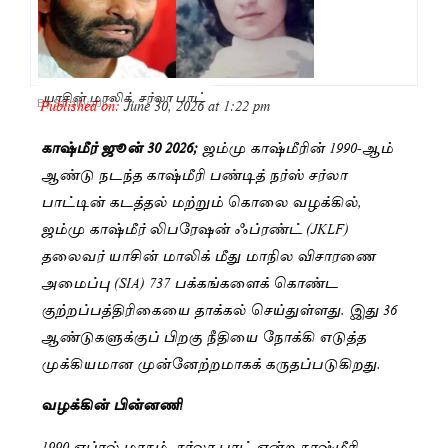
யாசின் மாலிக், சர்லா பாட்
Published on:
June 30, 2026 at 1:22 pm
By
Saranya JK
காஷ்மீர் ஜூன் 30 2026;
ஜம்மு காஷ்மீரின் 1990-ஆம்
ஆண்டு நடந்த காஷ்மீரி பண்டித் நர்ஸ் சர்லா
பாட்டின் கடத்தல் மற்றும் கொலை வழக்கில்,
ஜம்மு காஷ்மீர் லிபரேஷன் ஃப்ரண்ட் (JKLF)
தலைவர் யாசின் மாலிக் மீது மாநில விசாரணை
அமைப்பு (SIA) 737 பக்கங்களைக் கொண்ட
குற்றப்பத்திரிகையை தாக்கல் செய்துள்ளது. இது 36
ஆண்டுகளுக்குப் பிறகு நீதியை நோக்கி எடுத்த
முக்கியமான முன்னேற்றமாகக் கருதப்படுகிறது.
வழக்கின் பின்னணி
1990 ஏப்ரல் மாதம், சர்லா பாட் என்ற காஷ்மீரி