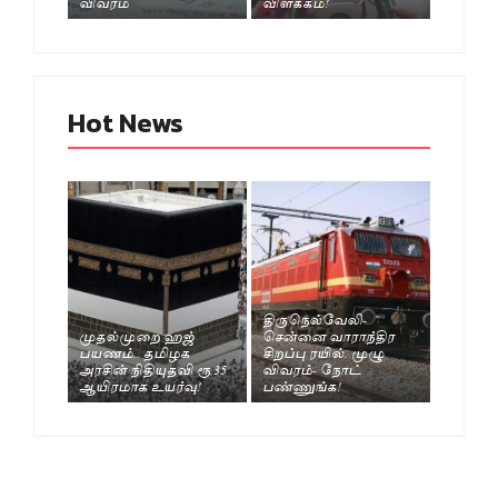
விவரம்
விளக்கம்!
Hot News
திருநெல்வேலி-
முதல்முறை ஹஜ்
சென்னை வாராந்திர
பயணம்.. தமிழக
சிறப்பு ரயில். முழு
அரசின் நிதியுதவி ரூ.35
விவரம்- நோட்
ஆயிரமாக உயர்வு!
பண்ணுங்க!