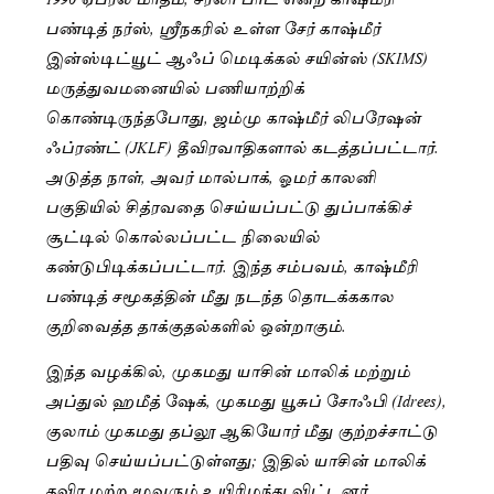
பண்டித் நர்ஸ், ஸ்ரீநகரில் உள்ள சேர் காஷ்மீர்
இன்ஸ்டிட்யூட் ஆஃப் மெடிக்கல் சயின்ஸ் (SKIMS)
மருத்துவமனையில் பணியாற்றிக்
கொண்டிருந்தபோது, ஜம்மு காஷ்மீர் லிபரேஷன்
ஃப்ரண்ட் (JKLF) தீவிரவாதிகளால் கடத்தப்பட்டார்.
அடுத்த நாள், அவர் மால்பாக், ஓமர் காலனி
பகுதியில் சித்ரவதை செய்யப்பட்டு துப்பாக்கிச்
சூட்டில் கொல்லப்பட்ட நிலையில்
கண்டுபிடிக்கப்பட்டார். இந்த சம்பவம், காஷ்மீரி
பண்டித் சமூகத்தின் மீது நடந்த தொடக்ககால
குறிவைத்த தாக்குதல்களில் ஒன்றாகும்.
இந்த வழக்கில், முகமது யாசின் மாலிக் மற்றும்
அப்துல் ஹமீத் ஷேக், முகமது யூசுப் சோஃபி (Idrees),
குலாம் முகமது தப்லூ ஆகியோர் மீது குற்றச்சாட்டு
பதிவு செய்யப்பட்டுள்ளது; இதில் யாசின் மாலிக்
தவிர மற்ற மூவரும் உயிரிழந்து விட்டனர்.