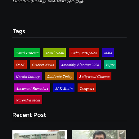
பக்கச்சார்பின்றி வெளியிடுகிறது.
Tags
Tamil Cinema
Tamil Nadu
Today Rasipalan
India
DMK
Cricket News
Assembly Election 2026
Vijay
Kerala Lottery
Gold rate Today
Bollywood Cinema
Anbumani Ramadoss
M K Stalin
Congress
Narendra Modi
Recent Post