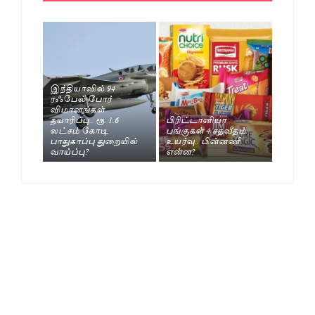
இந்தியாவில் 94
ரஃபேல் போர்
விமானங்கள்
தயாரிப்பு.. ரூ. 1.6
பிரிட்டானியா
லட்சம் கோடி
பங்குகள் 4 சதவீதம்
பாதுகாப்பு துறையில்
உயர்வு.. பின்னணி
வாய்ப்பு?
என்ன?