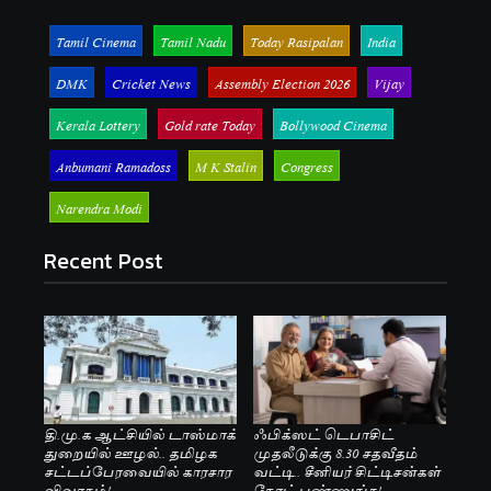
Tamil Cinema
Tamil Nadu
Today Rasipalan
India
DMK
Cricket News
Assembly Election 2026
Vijay
Kerala Lottery
Gold rate Today
Bollywood Cinema
Anbumani Ramadoss
M K Stalin
Congress
Narendra Modi
Recent Post
தி.மு.க ஆட்சியில் டாஸ்மாக்
ஃபிக்ஸட் டெபாசிட்
துறையில் ஊழல்.. தமிழக
முதலீடுக்கு 8.30 சதவீதம்
சட்டப்பேரவையில் காரசார
வட்டி.. சீனியர் சிட்டிசன்கள்
விவாதம்!
நோட் பண்ணுங்க!