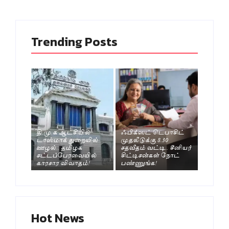
Trending Posts
தி.மு.க ஆட்சியில்
ஃபிக்ஸட் டெபாசிட்
டாஸ்மாக் துறையில்
முதலீடுக்கு 8.30
ஊழல்.. தமிழக
சதவீதம் வட்டி.. சீனியர்
சட்டப்பேரவையில்
சிட்டிசன்கள் நோட்
காரசார விவாதம்!
பண்ணுங்க!
Hot News