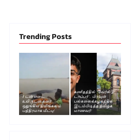
Trending Posts
கணிதத்தில் ‘வேர்ல்டு
3 டன் எடை..
டாப்பர்’.. பிரவுன்
உயிருடன் கரை
பல்கலைக்கழகத்தில்
ஒதுங்கிய திமிங்கலம்
இடம்பிடித்த தமிழக
பத்திரமாக மீட்பு!
மாணவர்!