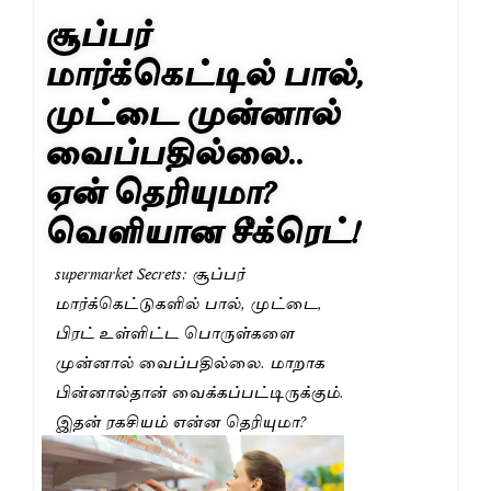
சூப்பர்
மார்க்கெட்டில் பால்,
முட்டை முன்னால்
வைப்பதில்லை..
ஏன் தெரியுமா?
வெளியான சீக்ரெட்!
supermarket Secrets: சூப்பர்
மார்க்கெட்டுகளில் பால், முட்டை,
பிரட் உள்ளிட்ட பொருள்களை
முன்னால் வைப்பதில்லை. மாறாக
பின்னால்தான் வைக்கப்பட்டிருக்கும்.
இதன் ரகசியம் என்ன தெரியுமா?