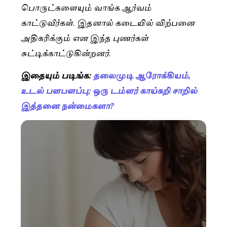
பொருட்களையும் வாங்க ஆர்வம்
காட்டுவீர்கள். இதனால் கடையில் விற்பனை
அதிகரிக்கும் என இந்த புணர்கள்
சுட்டிக்காட்டுகின்றனர்.
இதையும் படிங்க:
தலைமுடி ஆரோக்கியம்,
உடல் பளபளப்பு; ஒரு டம்ளர் காய்கறி சாறில்
இத்தனை நன்மைகளா?