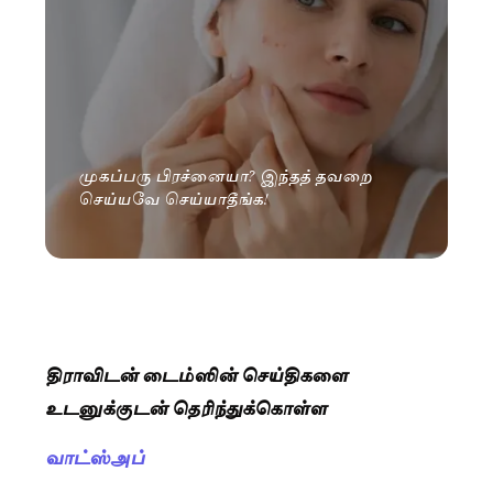
முகப்பரு பிரச்னையா? இந்தத் தவறை
செய்யவே செய்யாதீங்க!
திராவிடன் டைம்ஸின் செய்திகளை
உடனுக்குடன் தெரிந்துக்கொள்ள
வாட்ஸ்அப்