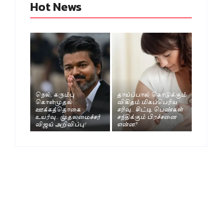
Hot News
நெல், கரும்பு
தாய்ப்பால் கொடுக்கும்
கொள்முதல்
விகிதம் மிகப்பெரிய
ஊக்கத்தொகை
சரிவு.. சிட்டி பெண்கள்
உயர்வு.. முதலமைச்சர்
சந்திக்கும் பிரச்சனை
விஜய் அறிவிப்பு!
என்ன?