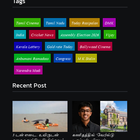
Tags
Tamil Cinema
Tamil Nadu
Today Rasipalan
DMK
India
Cricket News
Assembly Election 2026
Vijay
Kerala Lottery
Gold rate Today
Bollywood Cinema
Anbumani Ramadoss
Congress
M K Stalin
Narendra Modi
Recent Post
3 டன் எடை.. உயிருடன்
கணிதத்தில் ‘வேர்ல்டு
கரை ஒதுங்கிய திமிங்கலம்
டாப்பர்’.. பிரவுன்