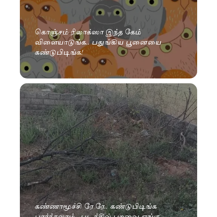
கொஞ்சம் ரிலாக்ஸா இந்த கேம்
விளையாடுங்க.. பதுங்கிய பூனையை
கண்டுபிடிங்க!
கண்ணாமூச்சி ரே ரே.. கண்டுபிடிங்க
பார்க்கலாம்.. படத்தில் பறவை எங்கு