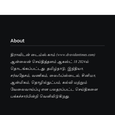
About
திராவிடன் டைம்ஸ்.காம் (www.dravidantimes.com)
ஆன்லைன் செய்தித்தளம் ஆகஸ்ட் 18 2024ல்
தொடங்கப்பட்டது. தமிழ்நாடு, இந்தியா,
சர்வதேசம், வணிகம், லைஃப்ஸ்டைல், சினிமா,
ஆன்மிகம், தொழில்நுட்பம், கல்வி மற்றும்
வேலைவாய்ப்பு என பலதரப்பட்ட செய்திகளை
பக்கச்சார்பின்றி வெளியிடுகிறது.