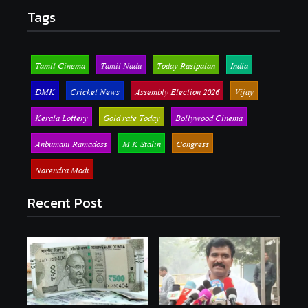
Tags
Tamil Cinema
Tamil Nadu
Today Rasipalan
India
DMK
Cricket News
Assembly Election 2026
Vijay
Kerala Lottery
Gold rate Today
Bollywood Cinema
Anbumani Ramadoss
M K Stalin
Congress
Narendra Modi
Recent Post