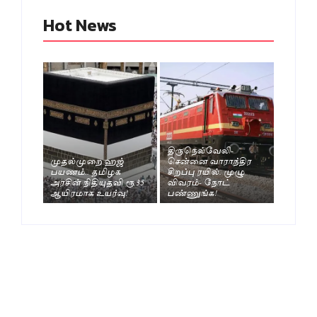
Hot News
திருநெல்வேலி-
முதல்முறை ஹஜ்
சென்னை வாராந்திர
பயணம்.. தமிழக
சிறப்பு ரயில். முழு
அரசின் நிதியுதவி ரூ.35
விவரம்- நோட்
ஆயிரமாக உயர்வு!
பண்ணுங்க!