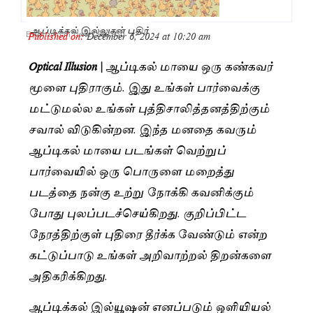
ஆப்டிக்கல் இல்லுசன் புதிர்
Published on:
December 6, 2024 at 10:20 am
By
Dravidan Times Bureau
Optical Illusion |
ஆப்டிகல் மாயை ஒரு கண்கவர்
மூளை புதிராகும். இது உங்கள் பார்வைக்கு
மட்டுமல்ல உங்கள் புத்திசாலித்தனத்திற்கும்
சவால் விடுகின்றன. இந்த மனதை கவரும்
ஆப்டிகல் மாயை படங்கள் வெற்றுப்
பார்வையில் ஒரு பொருளை மறைத்து
படத்தை நன்கு உற்று நோக்கி கவனிக்கும்
போது புலப்படச்செய்கிறது. குறிப்பிட்ட
நேரத்திற்குள் புதிரை தீர்க்க வேண்டும் என்ற
கட்டுப்பாடு உங்கள் அறிவாற்றல் திறன்களை
அதிகரிக்கிறது.
ஆப்டிக்கல் இல்யூஷன் எனப்படும் ஒளியியல்