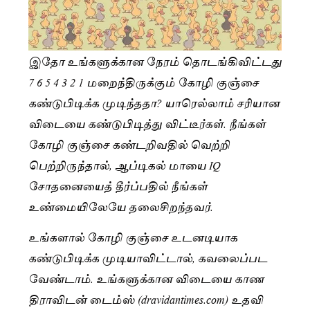
இதோ உங்களுக்கான நேரம் தொடங்கிவிட்டது
7 6 5 4 3 2 1 மறைந்திருக்கும் கோழி குஞ்சை
கண்டுபிடிக்க முடிந்ததா? யாரெல்லாம் சரியான
விடையை கண்டுபிடித்து விட்டீர்கள். நீங்கள்
கோழி குஞ்சை கண்டறிவதில் வெற்றி
பெற்றிருந்தால், ஆப்டிகல் மாயை IQ
சோதனையைத் தீர்ப்பதில் நீங்கள்
உண்மையிலேயே தலைசிறந்தவர்.
உங்களால் கோழி குஞ்சை உடனடியாக
கண்டுபிடிக்க முடியாவிட்டால், கவலைப்பட
வேண்டாம். உங்களுக்கான விடையை காண
திராவிடன் டைம்ஸ் (dravidantimes.com) உதவி