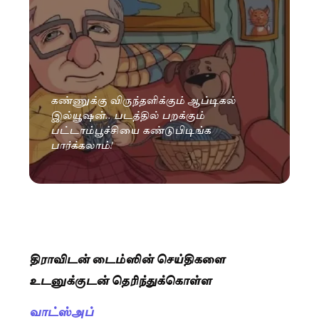
கண்ணுக்கு விருந்தளிக்கும் ஆப்டிகல்
இல்யூஷன்.. படத்தில் பறக்கும்
பட்டாம்பூச்சியை கண்டுபிடிங்க
பார்க்கலாம்!
திராவிடன் டைம்ஸின் செய்திகளை
உடனுக்குடன் தெரிந்துக்கொள்ள
வாட்ஸ்அப்