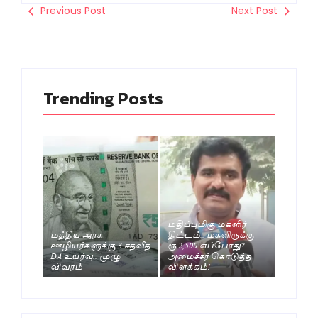
Previous Post
Next Post
Trending Posts
மதிப்புமிகு மகளிர்
மத்திய அரசு
திட்டம்.. மகளிருக்கு
ஊழியர்களுக்கு 3 சதவீத
ரூ.2,500 எப்போது?
DA உயர்வு.. முழு
அமைச்சர் கொடுத்த
விவரம்
விளக்கம்!