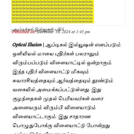
ஆப்டிக்கல் இல்லுசன் புதிர்
Published on:
December 10, 2024 at 1:45 pm
By
Dravidan Times Bureau
Optical Illusion |
ஆப்டிகல் இல்யூஷன் எனப்படும்
ஒளியியல் மாயை புதிர்கள் பலராலும்
விரும்பப்படும் விளையாட்டில் ஒன்றாகும்.
இந்த புதிர் விளையாட்டு மிகவும்
சுவாரசியத்தையும் ஆர்வத்தையும் தூண்டும்
வகையில் அமைக்கப்பட்டுள்ளது. இது
குழந்தைகள் முதல் பெரியவர்கள் வரை
அனைவரும் விரும்பி விளையாடும்
விளையாட்டாகும். இது சாதாரண
பொழுதுபோக்கு விளையாட்டு போன்றது
அல்ல. இந்த விளையாட்டை