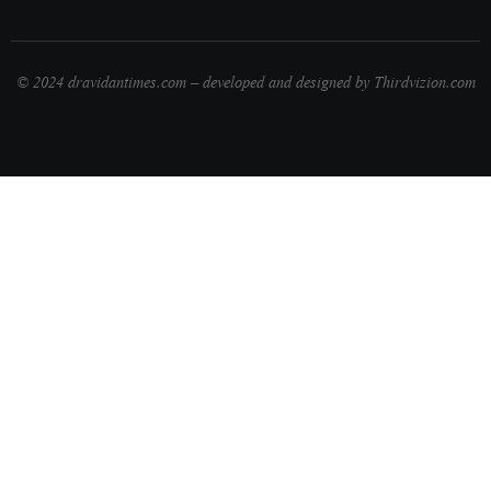
© 2024 dravidantimes.com – developed and designed by Thirdvizion.com