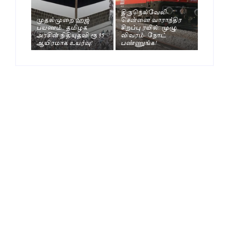
திருநெல்வேலி-
முதல்முறை ஹஜ்
சென்னை வாராந்திர
பயணம்.. தமிழக
சிறப்பு ரயில். முழு
அரசின் நிதியுதவி ரூ.35
விவரம்- நோட்
ஆயிரமாக உயர்வு!
பண்ணுங்க!