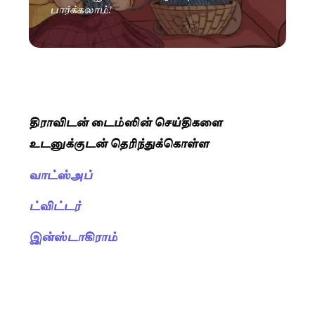
பார்க்கலாம்!
திராவிடன் டைம்ஸின் செய்திகளை
உடனுக்குடன் தெரிந்துக்கொள்ள
வாட்ஸ்அப்
ட்விட்டர்
இன்ஸ்டாகிராம்