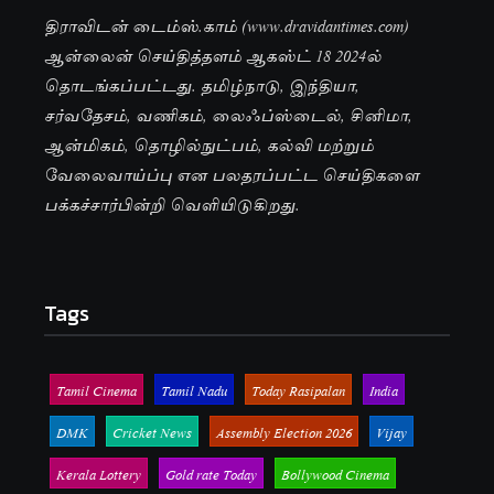
திராவிடன் டைம்ஸ்.காம் (www.dravidantimes.com)
ஆன்லைன் செய்தித்தளம் ஆகஸ்ட் 18 2024ல்
தொடங்கப்பட்டது. தமிழ்நாடு, இந்தியா,
சர்வதேசம், வணிகம், லைஃப்ஸ்டைல், சினிமா,
ஆன்மிகம், தொழில்நுட்பம், கல்வி மற்றும்
வேலைவாய்ப்பு என பலதரப்பட்ட செய்திகளை
பக்கச்சார்பின்றி வெளியிடுகிறது.
Tags
Tamil Cinema
Tamil Nadu
Today Rasipalan
India
DMK
Cricket News
Assembly Election 2026
Vijay
Kerala Lottery
Gold rate Today
Bollywood Cinema