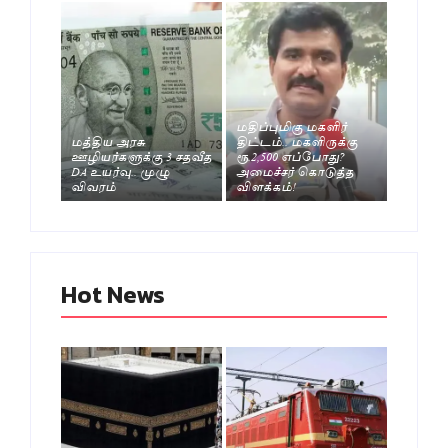
மதிப்புமிகு மகளிர்
மத்திய அரசு
திட்டம்.. மகளிருக்கு
ஊழியர்களுக்கு 3 சதவீத
ரூ.2,500 எப்போது?
DA உயர்வு.. முழு
அமைச்சர் கொடுத்த
விவரம்
விளக்கம்!
Hot News