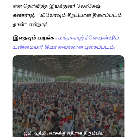
என தெரிவித்த இயக்குனர் லோகேஷ்
கனகராஜ், “லியோவும் சிறப்பான திரைப்படம்
தான்” என்றார்.
இதையும் படிங்க
சமந்தா-ராஜ் ரிலேஷன்ஷிப்
உண்மையா? திடீர் வைரலான புகைப்படம்!
ஆம் ஆத்மி அரசுக்கு எதிராக திரும்பிய