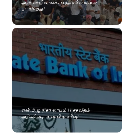
அரசு ஊழியர்கள்.. பஞ்சாபில் என்ன
நடக்கிறது?
எஸ்.பி.ஐ நிகர லாபம் 11 சதவீதம்
அதிகரிப்பு.. என்.பி.ஏ சரிவு!