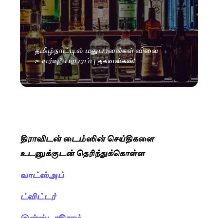
தமிழ்நாட்டில் மதுபானங்கள் விலை
உயர்வு? பரபரப்பு தகவல்கள்!
திராவிடன் டைம்ஸின் செய்திகளை
உடனுக்குடன் தெரிந்துக்கொள்ள
வாட்ஸ்அப்
ட்விட்டர்
இன்ஸ்டாகிராம்