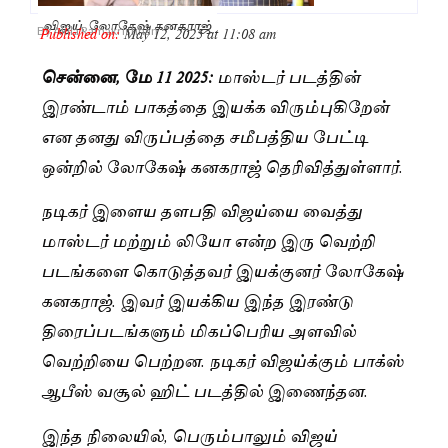
விஜய், லோகேஷ் கனகராஜ்
Published on:
May 12, 2025 at 11:08 am
By
Akila Ramakrishnan
சென்னை, மே 11 2025:
மாஸ்டர் படத்தின்
இரண்டாம் பாகத்தை இயக்க விரும்புகிறேன்
என தனது விருப்பத்தை சமீபத்திய பேட்டி
ஒன்றில் லோகேஷ் கனகராஜ் தெரிவித்துள்ளார்.
நடிகர் இளைய தளபதி விஜய்யை வைத்து
மாஸ்டர் மற்றும் லியோ என்ற இரு வெற்றி
படங்களை கொடுத்தவர் இயக்குனர் லோகேஷ்
கனகராஜ். இவர் இயக்கிய இந்த இரண்டு
திரைப்படங்களும் மிகப்பெரிய அளவில்
வெற்றியை பெற்றன. நடிகர் விஜய்க்கும் பாக்ஸ்
ஆபீஸ் வசூல் ஹிட் படத்தில் இணைந்தன.
இந்த நிலையில், பெரும்பாலும் விஜய்