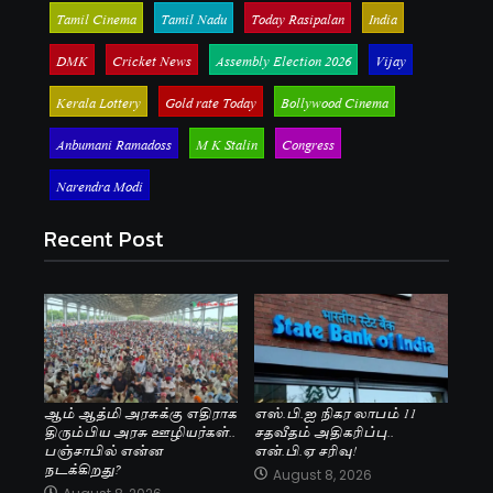
Tamil Cinema
Tamil Nadu
Today Rasipalan
India
DMK
Cricket News
Assembly Election 2026
Vijay
Kerala Lottery
Gold rate Today
Bollywood Cinema
Anbumani Ramadoss
M K Stalin
Congress
Narendra Modi
Recent Post
ஆம் ஆத்மி அரசுக்கு எதிராக
எஸ்.பி.ஐ நிகர லாபம் 11
திரும்பிய அரசு ஊழியர்கள்..
சதவீதம் அதிகரிப்பு..
பஞ்சாபில் என்ன
என்.பி.ஏ சரிவு!
நடக்கிறது?
August 8, 2026