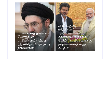
12-ம் வகுப்பு
மதிப்பெண்
ஈரான் உச்சத் தலைவர்
அடிப்படையில்
மொஜ்தபா
கால்நடை மருத்துவ
காமெனெய் எப்படி
சேர்க்கை.. பிரதமருக்கு,
இருக்கிறார்? பரபரப்பு
முதலமைச்சர் விஜய்
தகவல்கள்!
கடிதம்!