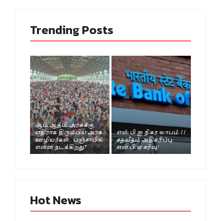
Trending Posts
ஆம் ஆத்மி அரசுக்கு
எதிராக திரும்பிய அரசு
எஸ்.பி.ஐ நிகர லாபம் 11
ஊழியர்கள்.. பஞ்சாபில்
சதவீதம் அதிகரிப்பு..
என்ன நடக்கிறது?
என்.பி.ஏ சரிவு!
Hot News