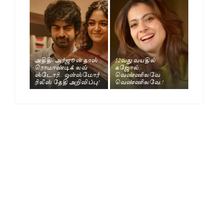
அதிதி- அர்ஜூன் தாஸ்
52வது வயதில்
ரொமாண்டிக் லவ்
கஜோல்..
ஸ்டோரி.. ஒன்ஸ்மோர்
வெண்ணிலவே
ரிலீஸ் தேதி அறிவிப்பு!
வெண்ணிலவே.!