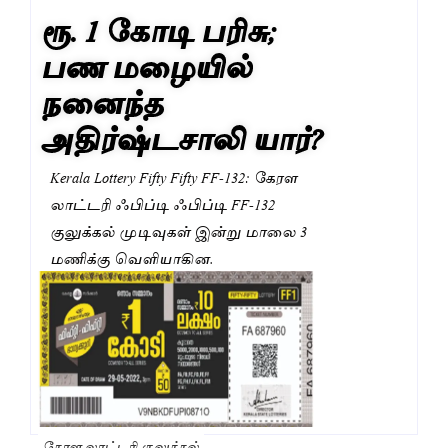
ரூ. 1 கோடி பரிசு;
பண மழையில்
நனைந்த
அதிர்ஷ்டசாலி யார்?
Kerala Lottery Fifty Fifty FF-132: கேரள
லாட்டரி ஃபிப்டி ஃபிப்டி FF-132
குலுக்கல் முடிவுகள் இன்று மாலை 3
மணிக்கு வெளியாகின.
கேரள லாட்டரி குலுக்கல்