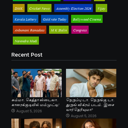
DMK
Cricket News
Assembly Election 2026
Vijay
Kerala Lottery
Gold rate Today
Bollywood Cinema
Anbumani Ramadoss
M K Stalin
Congress
Narendra Modi
Recent Post
சும்மா.. கெத்தா ஸ்டைலா..
நெருப்பு டா.. நெருங்கு டா..
காரைக்குடியில் மம்முட்டி!
துருவ் விக்ரம் படம்.. இசை
யார் தெரியுமா?
August 5, 2026
August 5, 2026