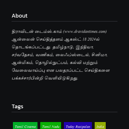
About
திராவிடன் டைம்ஸ்.காம் (www.dravidantimes.com)
ஆன்லைன் செய்தித்தளம் ஆகஸ்ட் 18 2024ல்
தொடங்கப்பட்டது. தமிழ்நாடு, இந்தியா,
சர்வதேசம், வணிகம், லைஃப்ஸ்டைல், சினிமா,
ஆன்மிகம், தொழில்நுட்பம், கல்வி மற்றும்
வேலைவாய்ப்பு என பலதரப்பட்ட செய்திகளை
பக்கச்சார்பின்றி வெளியிடுகிறது.
Tags
Tamil Cinema
Tamil Nadu
Today Rasipalan
India