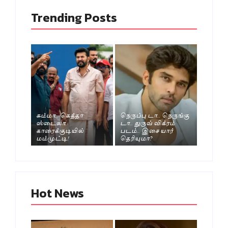
Trending Posts
சும்மா.. கெத்தா
நெருப்பு டா.. நெருங்கு
ஸ்டைலா..
டா.. துருவ் விக்ரம்
காரைக்குடியில்
படம்.. இசை யார்
மம்முட்டி!
தெரியுமா?
Hot News