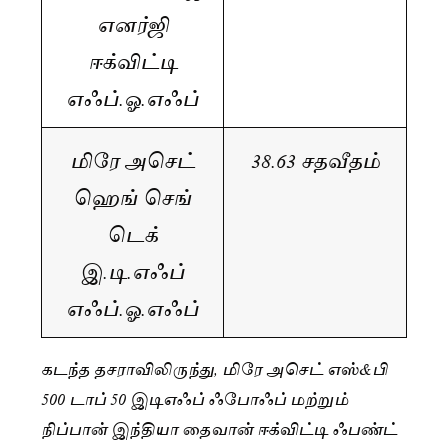
எனர்ஜி
ஈக்விட்டி
எஃப்.ஓ.எஃப்
மிரே அசெட்
38.63 சதவீதம்
ஹெங் செங்
டெக்
இ.டி.எஃப்
எஃப்.ஓ.எஃப்
கடந்த தசராவிலிருந்து, மிரே அசெட் எஸ்&பி
500 டாப் 50 இடிஎஃப் ஃபோஃப் மற்றும்
நிப்பான் இந்தியா தைவான் ஈக்விட்டி ஃபண்ட்