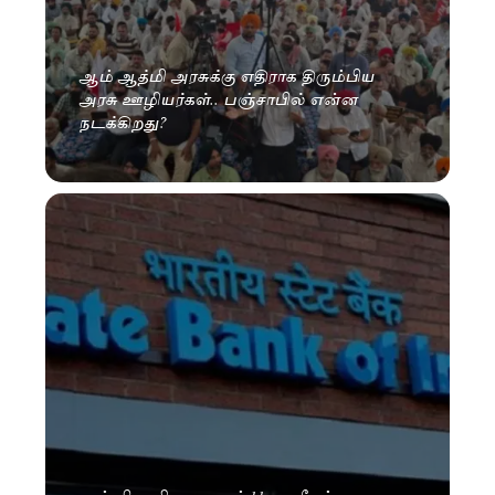
ஆம் ஆத்மி அரசுக்கு எதிராக திரும்பிய
அரசு ஊழியர்கள்.. பஞ்சாபில் என்ன
நடக்கிறது?