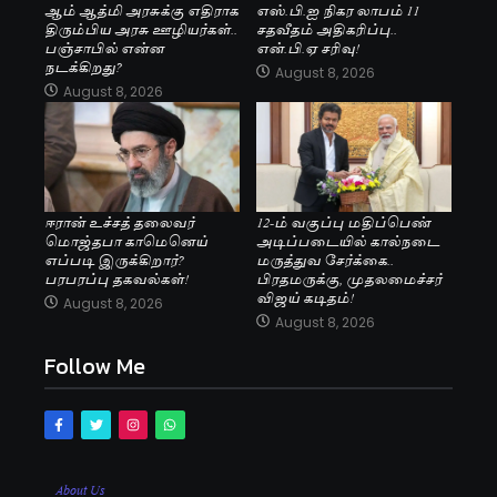
ஆம் ஆத்மி அரசுக்கு எதிராக
எஸ்.பி.ஐ நிகர லாபம் 11
திரும்பிய அரசு ஊழியர்கள்..
சதவீதம் அதிகரிப்பு..
பஞ்சாபில் என்ன
என்.பி.ஏ சரிவு!
நடக்கிறது?
August 8, 2026
August 8, 2026
ஈரான் உச்சத் தலைவர்
12-ம் வகுப்பு மதிப்பெண்
மொஜ்தபா காமெனெய்
அடிப்படையில் கால்நடை
எப்படி இருக்கிறார்?
மருத்துவ சேர்க்கை..
பரபரப்பு தகவல்கள்!
பிரதமருக்கு, முதலமைச்சர்
விஜய் கடிதம்!
August 8, 2026
August 8, 2026
Follow Me
About Us