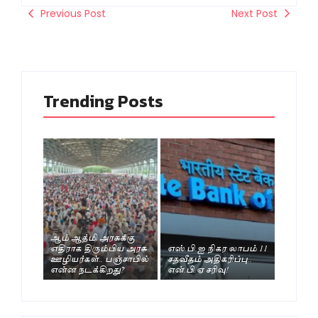
Previous Post
Next Post
Trending Posts
ஆம் ஆத்மி அரசுக்கு
எதிராக திரும்பிய அரசு
எஸ்.பி.ஐ நிகர லாபம் 11
ஊழியர்கள்.. பஞ்சாபில்
சதவீதம் அதிகரிப்பு..
என்ன நடக்கிறது?
என்.பி.ஏ சரிவு!