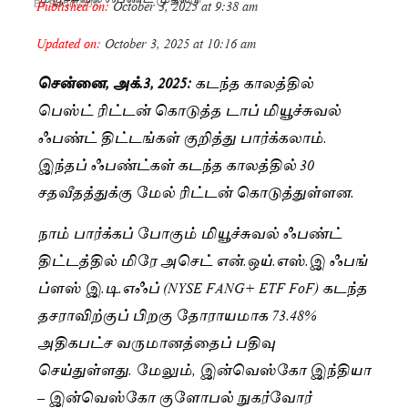
Published on:
October 3, 2025 at 9:38 am
By
Saranya JK
Updated on:
October 3, 2025 at 10:16 am
சென்னை, அக்.3, 2025:
கடந்த காலத்தில்
பெஸ்ட் ரிட்டன் கொடுத்த டாப் மியூச்சுவல்
ஃபண்ட் திட்டங்கள் குறித்து பார்க்கலாம்.
இந்தப் ஃபண்ட்கள் கடந்த காலத்தில் 30
சதவீதத்துக்கு மேல் ரிட்டன் கொடுத்துள்ளன.
நாம் பார்க்கப் போகும் மியூச்சுவல் ஃபண்ட்
திட்டத்தில் மிரே அசெட் என்.ஒய்.எஸ்.இ ஃபங்
ப்ளஸ் இ.டி.எஃப் (NYSE FANG+ ETF FoF) கடந்த
தசராவிற்குப் பிறகு தோராயமாக 73.48%
அதிகபட்ச வருமானத்தைப் பதிவு
செய்துள்ளது. மேலும், இன்வெஸ்கோ இந்தியா
– இன்வெஸ்கோ குளோபல் நுகர்வோர்