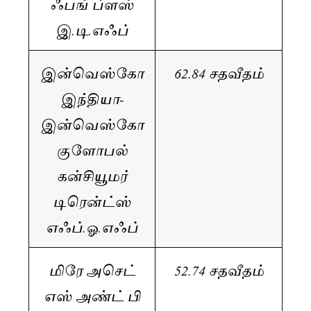
ஃபங் ப்ளஸ்
இ.டி.எஃப்
இன்வெஸ்கோ
62.84 சதவீதம்
இந்தியா-
இன்வெஸ்கோ
குளோபல்
கன்சியூமர்
டிரென்ட்ஸ்
எஃப்.ஓ.எஃப்
மிரே அசெட்
52.74 சதவீதம்
எஸ் அண்ட் பி