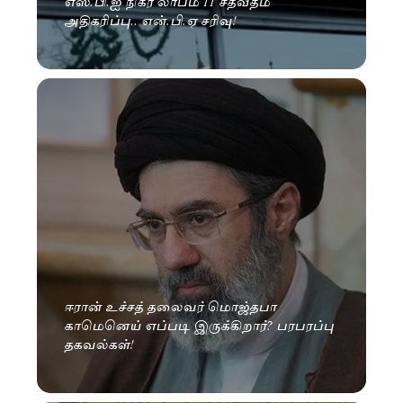
எஸ்.பி.ஐ நிகர லாபம் 11 சதவீதம்
அதிகரிப்பு.. என்.பி.ஏ சரிவு!
ஈரான் உச்சத் தலைவர் மொஜ்தபா
காமெனெய் எப்படி இருக்கிறார்? பரபரப்பு
தகவல்கள்!