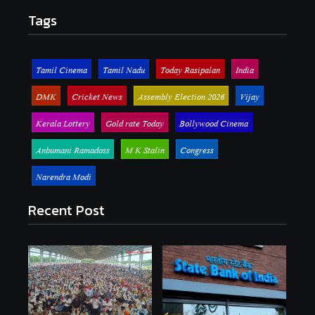
Tags
Tamil Cinema
Tamil Nadu
Today Rasipalan
India
DMK
Cricket News
Assembly Election 2026
Vijay
Kerala Lottery
Gold rate Today
Bollywood Cinema
Anbumani Ramadoss
M K Stalin
Congress
Narendra Modi
Recent Post