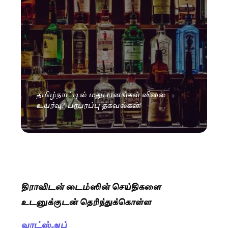
தமிழ்நாட்டில் மதுபானங்கள் விலை
உயர்வு? பரபரப்பு தகவல்கள்!
திராவிடன் டைம்ஸின் செய்திகளை
உடனுக்குடன் தெரிந்துக்கொள்ள
வாட்ஸ்அப்