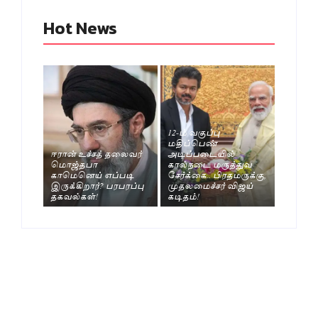
Hot News
12-ம் வகுப்பு
மதிப்பெண்
ஈரான் உச்சத் தலைவர்
அடிப்படையில்
மொஜ்தபா
கால்நடை மருத்துவ
காமெனெய் எப்படி
சேர்க்கை.. பிரதமருக்கு,
இருக்கிறார்? பரபரப்பு
முதலமைச்சர் விஜய்
தகவல்கள்!
கடிதம்!