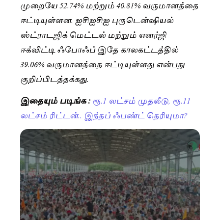
முறையே 52.74% மற்றும் 40.81% வருமானத்தை
ஈட்டியுள்ளன. ஐசிஐசிஐ புருடென்ஷியல்
ஸ்ட்ராடஜிக் மெட்டல் மற்றும் எனர்ஜி
ஈக்விட்டி ஃபோஃப் இதே காலகட்டத்தில்
39.06% வருமானத்தை ஈட்டியுள்ளது என்பது
குறிப்பிடத்தக்கது.
இதையும் படிங்க :
ரூ.1 லட்சம் முதலீடு, ரூ.11
லட்சம் ரிட்டன்.. இந்தப் ஃபண்ட் தெரியுமா?