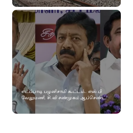
எடப்பாடி பழனிசாமி கூட்டம்.. எஸ்.பி
வேலுமணி, சி.வி சண்முகம் ஆப்செண்ட்!