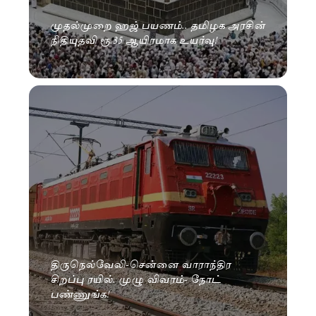
முதல்முறை ஹஜ் பயணம்.. தமிழக அரசின்
நிதியுதவி ரூ.35 ஆயிரமாக உயர்வு!
திருநெல்வேலி-சென்னை வாராந்திர
சிறப்பு ரயில். முழு விவரம்- நோட்
பண்ணுங்க!