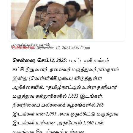
மருத்துவர் ராமதாஸ்
Published on:
September 12, 2025 at 9:45 pm
By
Pushpa Gopinath
சென்னை, செப்.12, 2025:
பாட்டாளி மக்கள்
கட்சி நிறுவனர்- தலைவர் மருத்துவர் ராமதாஸ்
இன்று (வெள்ளிக்கிழமை) விடுத்துள்ள
அறிக்கையில், “தமிழ்நாட்டில் உள்ள தனியார்
மருத்துவ கல்லூரிகளில் 1,823 இடங்கள்,
நிகர்நிலைப் பல்கலைக் கழகங்களில் 268
இடங்கள் என 2,091 அரசு ஒதுக்கீட்டு மருத்துவ
இடங்கள் உள்ளன. அதுபோல் 1,360 பல்
மருத்துவ இடங்களும் உள்ளன.