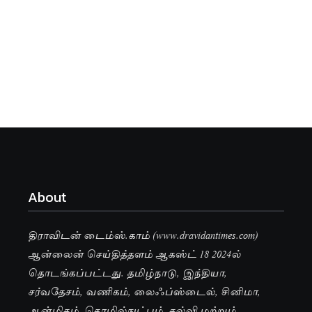
About
திராவிடன் டைம்ஸ்.காம் (www.dravidantimes.com)
ஆன்லைன் செய்தித்தளம் ஆகஸ்ட் 18 2024ல்
தொடங்கப்பட்டது. தமிழ்நாடு, இந்தியா,
சர்வதேசம், வணிகம், லைஃப்ஸ்டைல், சினிமா,
ஆன்மிகம், தொழில்நுட்பம், கல்வி மற்றும்