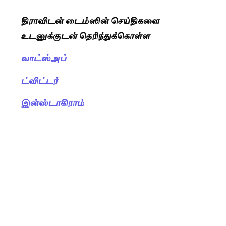
திராவிடன் டைம்ஸின் செய்திகளை
உடனுக்குடன் தெரிந்துக்கொள்ள
வாட்ஸ்அப்
ட்விட்டர்
இன்ஸ்டாகிராம்