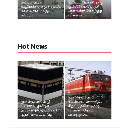
மத்திய அரசு
திட்டம்.. மகளிருக்கு
ஊழியர்களுக்கு 3 சதவீத
ரூ.2,500 எப்போது?
DA உயர்வு.. முழு
அமைச்சர் கொடுத்த
விவரம்
விளக்கம்!
Hot News
திருநெல்வேலி-
முதல்முறை ஹஜ்
சென்னை வாராந்திர
பயணம்.. தமிழக
சிறப்பு ரயில். முழு
அரசின் நிதியுதவி ரூ.35
விவரம்- நோட்
ஆயிரமாக உயர்வு!
பண்ணுங்க!