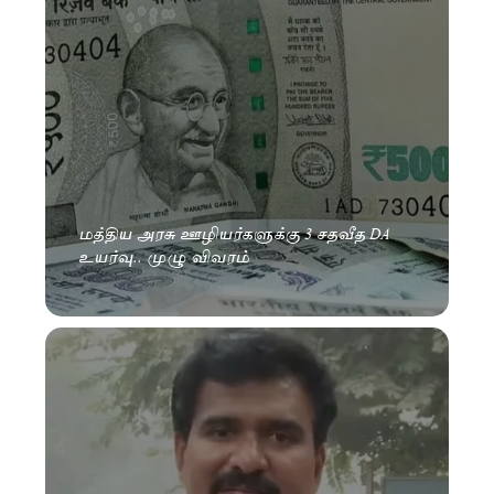
மத்திய அரசு ஊழியர்களுக்கு 3 சதவீத DA
உயர்வு.. முழு விவரம்