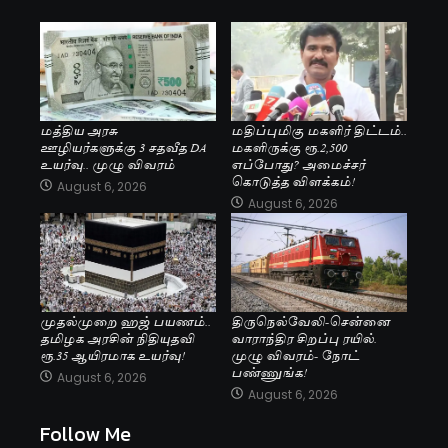
மத்திய அரசு
மதிப்புமிகு மகளிர் திட்டம்..
ஊழியர்களுக்கு 3 சதவீத DA
மகளிருக்கு ரூ.2,500
உயர்வு.. முழு விவரம்
எப்போது? அமைச்சர்
கொடுத்த விளக்கம்!
August 6, 2026
August 6, 2026
முதல்முறை ஹஜ் பயணம்..
திருநெல்வேலி-சென்னை
தமிழக அரசின் நிதியுதவி
வாராந்திர சிறப்பு ரயில்.
ரூ.35 ஆயிரமாக உயர்வு!
முழு விவரம்- நோட்
பண்ணுங்க!
August 6, 2026
August 6, 2026
Follow Me