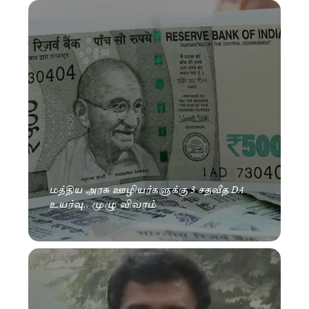
மத்திய அரசு ஊழியர்களுக்கு 3 சதவீத DA
உயர்வு.. முழு விவரம்