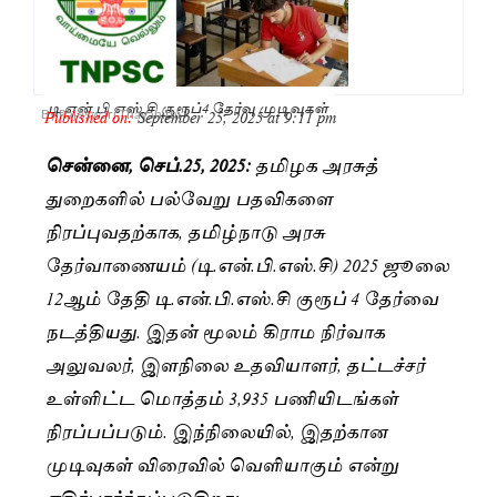
டி.என்.பி.எஸ்.சி குரூப்4 தேர்வு முடிவுகள்
Published on:
September 25, 2025 at 9:11 pm
By
Rajeswari Thayanithi
சென்னை, செப்.25, 2025:
தமிழக அரசுத்
துறைகளில் பல்வேறு பதவிகளை
நிரப்புவதற்காக, தமிழ்நாடு அரசு
தேர்வாணையம் (டி.என்.பி.எஸ்.சி) 2025 ஜூலை
12ஆம் தேதி டி.என்.பி.எஸ்.சி குரூப் 4 தேர்வை
நடத்தியது. இதன் மூலம் கிராம நிர்வாக
அலுவலர், இளநிலை உதவியாளர், தட்டச்சர்
உள்ளிட்ட மொத்தம் 3,935 பணியிடங்கள்
நிரப்பப்படும். இந்நிலையில், இதற்கான
முடிவுகள் விரைவில் வெளியாகும் என்று
எதிர்பார்க்கப்படுகிறது.