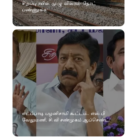
சிறப்பு ரயில். முழு விவரம்- நோட்
பண்ணுங்க!
எடப்பாடி பழனிசாமி கூட்டம்.. எஸ்.பி
வேலுமணி, சி.வி சண்முகம் ஆப்செண்ட்!