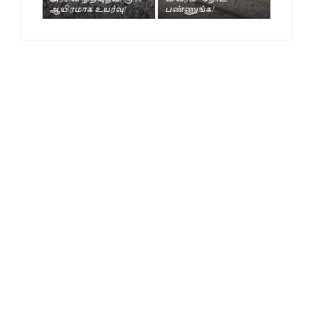
ஆயிரமாக உயர்வு!
பண்ணுங்க!