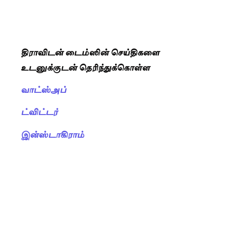
திராவிடன் டைம்ஸின் செய்திகளை
உடனுக்குடன் தெரிந்துக்கொள்ள
வாட்ஸ்அப்
ட்விட்டர்
இன்ஸ்டாகிராம்