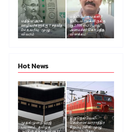
மதிப்புமிகு மகளிர்
மத்திய அரசு
திட்டம்.. மகளிருக்கு
ஊழியர்களுக்கு 3 சதவீத
ரூ.2,500 எப்போது?
DA உயர்வு.. முழு
அமைச்சர் கொடுத்த
விவரம்
விளக்கம்!
Hot News
திருநெல்வேலி-
முதல்முறை ஹஜ்
சென்னை வாராந்திர
பயணம்.. தமிழக
சிறப்பு ரயில். முழு
அரசின் நிதியுதவி ரூ.35
விவரம்- நோட்