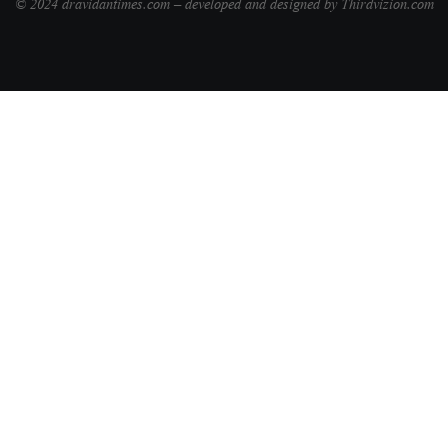
© 2024 dravidantimes.com – developed and designed by Thirdvizion.com