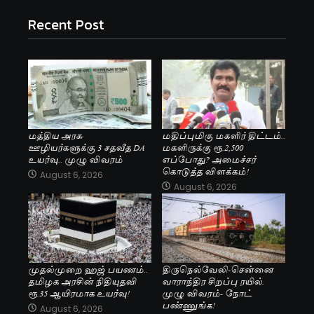
Recent Post
மத்திய அரசு
மதிப்புமிகு மகளிர் திட்டம்..
ஊழியர்களுக்கு 3 சதவீத DA
மகளிருக்கு ரூ.2,500
உயர்வு.. முழு விவரம்
எப்போது? அமைச்சர்
கொடுத்த விளக்கம்!
August 6, 2026
August 6, 2026
முதல்முறை ஹஜ் பயணம்..
திருநெல்வேலி-சென்னை
தமிழக அரசின் நிதியுதவி
வாராந்திர சிறப்பு ரயில்.
ரூ.35 ஆயிரமாக உயர்வு!
முழு விவரம்- நோட்
பண்ணுங்க!
August 6, 2026