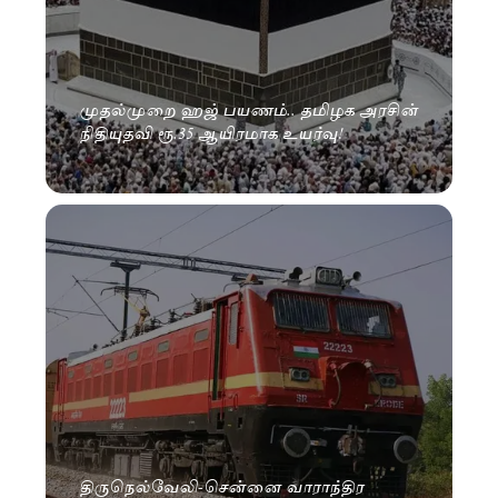
முதல்முறை ஹஜ் பயணம்.. தமிழக அரசின்
நிதியுதவி ரூ.35 ஆயிரமாக உயர்வு!
திருநெல்வேலி-சென்னை வாராந்திர