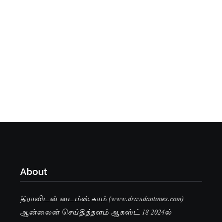
About
திராவிடன் டைம்ஸ்.காம் (www.dravidantimes.com)
ஆன்லைன் செய்தித்தளம் ஆகஸ்ட் 18 2024ல்