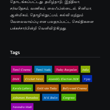
தொடங்கப்பட்டது. தமிழ்நாடு, இந்தியா,
சர்வதேசம், வணிகம், லைஃப்ஸ்டைல், சினிமா,
ஆன்மிகம், தொழில்நுட்பம், கல்வி மற்றும்
வேலைவாய்ப்பு என பலதரப்பட்ட செய்திகளை
பக்கச்சார்பின்றி வெளியிடுகிறது.
Tags
Tamil Cinema
Tamil Nadu
Today Rasipalan
India
DMK
Cricket News
Assembly Election 2026
Vijay
Kerala Lottery
Gold rate Today
Bollywood Cinema
Anbumani Ramadoss
M K Stalin
Congress
Narendra Modi