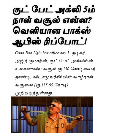
குட் பேட் அக்லி 5ம்
நாள் வசூல் என்ன?
வெளியான பாக்ஸ்
ஆபிஸ் ரிப்போட்!
Good Bad Ugly box office day 5: நடிகர்
அஜித் குமாரின், குட் பேட் அக்லியின்
உலகளாவிய வசூல் ரூ.150 கோடியைத்
தாண்டி, விடாமுயர்ச்சியின் வாழ்நாள்
வசூலை (ரூ.135.65 கோடி)
முறியடித்துள்ளது.