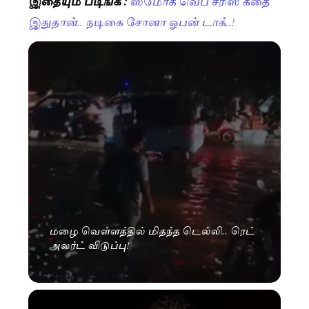
இதையும் படிங்க :
ஸ்மோக் வெப் சீரிஸ் கதை
இதுதான்.. நடிகை சோனா ஓபன் டாக்..!
மழை வெள்ளத்தில் மிதந்த டெல்லி.. ரெட்
அலர்ட் விடுப்பு!