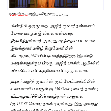
குட் பேட் அக்லி அஜித் குமார்
Published on:
April 15, 2025 at 8:02 pm
By
Akila Ramakrishnan
மீண்டும் ஒருமுறை, அஜித் குமார் தன்னைப்
போல யாரும் இல்லை என்பதை
நிரூபித்துள்ளார். அவரது முந்தைய படமான
இயக்குனர் மகிழ் திருமேனியின்
விடாமுயர்ச்சியின் ஏமாற்றத்திற்கு இரண்டு
மாதங்களுக்குப் பிறகு, அஜித் பாக்ஸ் ஆபிஸில்
மிகப்பெரிய வெற்றியைப் பெற்றுள்ளார்.
நடிகர் அஜித் குமாரின், குட் பேட் அக்லியின்
உலகளாவிய வசூல் ரூ.150 கோடியைத் தாண்டி,
விடாமுயர்ச்சியின் வாழ்நாள் வசூலை
(ரூ.135.65 கோடி) தாண்டியுள்ளது. இது அவரது
ரசிகர்கள் மத்தியில் பெரும் வரவேற்பை