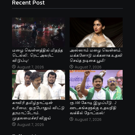
Recent Post
மழை வெள்ளத்தில் மிதந்த
அஸ்ஸாம் மழை வெள்ளம்..
டெல்லி.. ரெட் அலர்ட்
மக்களோடு மக்களாக உதவி
விடுப்பு!
செய்த நடிகை பூமி!
August 7, 2026
August 7, 2026
காவிரி தமிழ்நாட்டின்
ரூ.100 கோடி இழப்பீடு.. 2
உரிமை; ஒருபோதும் விட்டு
ஊடகங்களுக்கு உதயநிதி
தரமாட்டோம்..
வக்கீல் நோட்டீஸ்!
முதலமைச்சர் விஜய்
August 7, 2026
August 7, 2026