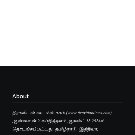
About
திராவிடன் டைம்ஸ்.காம் (www.dravidantimes.com)
ஆன்லைன் செய்தித்தளம் ஆகஸ்ட் 18 2024ல்
தொடங்கப்பட்டது. தமிழ்நாடு, இந்தியா,