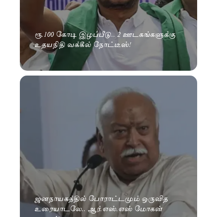
ரூ.100 கோடி இழப்பீடு.. 2 ஊடகங்களுக்கு
உதயநிதி வக்கீல் நோட்டீஸ்!
ஜனநாயகத்தில் போராட்டமும் ஒருவித
உரையாடலே.. ஆர்.எஸ்.எஸ் மோகன்