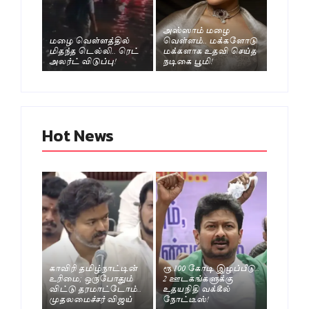
அஸ்ஸாம் மழை
மழை வெள்ளத்தில்
வெள்ளம்.. மக்களோடு
மிதந்த டெல்லி.. ரெட்
மக்களாக உதவி செய்த
அலர்ட் விடுப்பு!
நடிகை பூமி!
Hot News
காவிரி தமிழ்நாட்டின்
ரூ.100 கோடி இழப்பீடு..
உரிமை; ஒருபோதும்
2 ஊடகங்களுக்கு
விட்டு தரமாட்டோம்..
உதயநிதி வக்கீல்
முதலமைச்சர் விஜய்
நோட்டீஸ்!