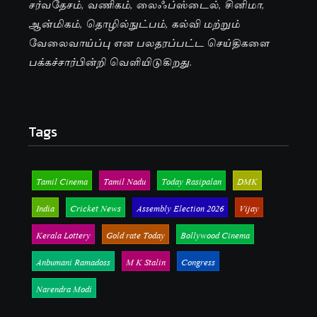
சர்வதேசம், வணிகம், லைஃப்ஸ்டைல், சினிமா,
ஆன்மிகம், தொழில்நுட்பம், கல்வி மற்றும்
வேலைவாய்ப்பு என பலதரப்பட்ட செய்திகளை
பக்கச்சார்பின்றி வெளியிடுகிறது.
Tags
Tamil Cinema
Tamil Nadu
Today Rasipalan
DMK
India
Cricket News
Assembly Election 2026
Vijay
Kerala Lottery
Gold rate Today
Bollywood Cinema
Anbumani Ramadoss
M K Stalin
Congress
Narendra Modi