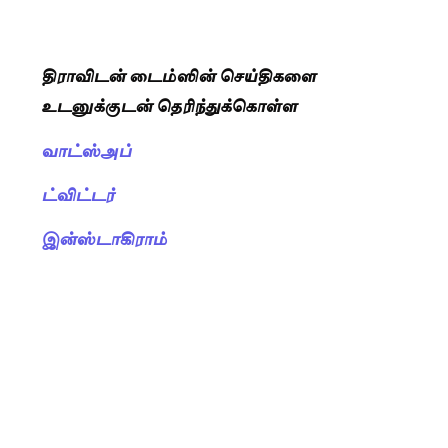
திராவிடன் டைம்ஸின் செய்திகளை
உடனுக்குடன் தெரிந்துக்கொள்ள
வாட்ஸ்அப்
ட்விட்டர்
இன்ஸ்டாகிராம்